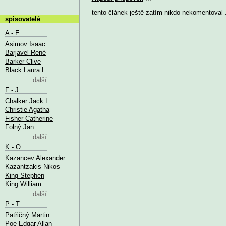
tento článek ještě zatím nikdo nekomentoval .
spisovatelé
A - E
Asimov Isaac
Barjavel René
Barker Clive
Black Laura L.
další
F - J
Chalker Jack L.
Christie Agatha
Fisher Catherine
Folný Jan
další
K - O
Kazancev Alexander
Kazantzakis Nikos
King Stephen
King William
další
P - T
Patřičný Martin
Poe Edgar Allan