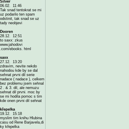
Silver
06.02. 11:46
Tak snad tentokrat se mi
uz podarilo ten spam
odstinit, tak snad se uz
tady neobjevi
Dooren
28.12. 12:51
to saxx: zkus
www.jahodovi
.com/ebooks. html
saxx
27.12. 13:20
zdravim, nevite nekdo
nahodou kde by se dal
sehnat prvni dil serie
nadace ( nadace ), celkem
bez problemu jsem sehnal
2 . & 3. dil, ale nemuzu
sehnat dil prvni. moc by
se mi hodila pomoc s tim
kde onen prvni dil sehnat
křepelka
19.12. 15:18
myslim tim knihu Hlubina
casu od Rene Barjavela,di
ky křepelka