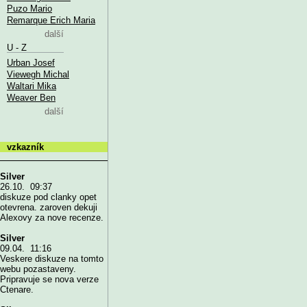
Puzo Mario
Remarque Erich Maria
další
U - Z
Urban Josef
Viewegh Michal
Waltari Mika
Weaver Ben
další
vzkazník
Silver
26.10. 09:37
diskuze pod clanky opet
otevrena. zaroven dekuji
Alexovy za nove recenze.
Silver
09.04. 11:16
Veskere diskuze na tomto
webu pozastaveny.
Pripravuje se nova verze
Ctenare.