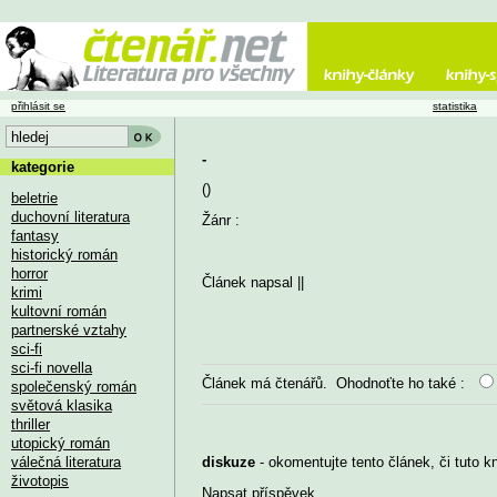
přihlásit se
statistika
-
kategorie
()
beletrie
duchovní literatura
Žánr :
fantasy
historický román
horror
Článek napsal
||
krimi
kultovní román
partnerské vztahy
sci-fi
sci-fi novella
Článek má
čtenářů. Ohodnoťte ho také :
společenský román
světová klasika
thriller
utopický román
válečná literatura
diskuze
- okomentujte tento článek, či tuto k
životopis
Napsat příspěvek
...