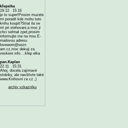
křepelka
19.12. 15:16
je to super!Prosim muzete
mi poradit kde mohu tuto
knihu koupit?Strat ila se
mi pri stehovani,a moc ji
chci sehnat zpet,prosim
informujte me na mou E-
mailovou adresu
lovewom@sezn
am.cz,moc dekuji za
veskere info....křep elka
pan.Kaplan
22.11. 15:31
Ahoj, docela zajímavé
stránky, ale navštivte také
www.Knihovni ce.cz ;)
archiv vzkazníku