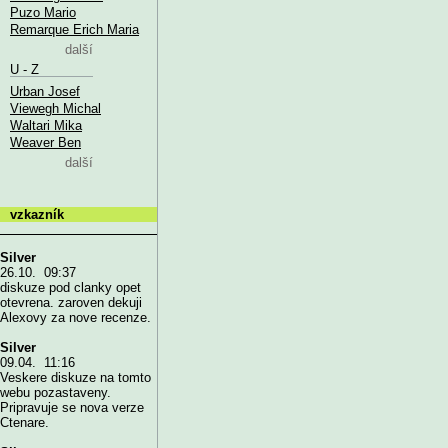
Puzo Mario
Remarque Erich Maria
další
U - Z
Urban Josef
Viewegh Michal
Waltari Mika
Weaver Ben
další
vzkazník
Silver
26.10. 09:37
diskuze pod clanky opet
otevrena. zaroven dekuji
Alexovy za nove recenze.
Silver
09.04. 11:16
Veskere diskuze na tomto
webu pozastaveny.
Pripravuje se nova verze
Ctenare.