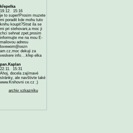
křepelka
19.12. 15:16
je to super!Prosim muzete
mi poradit kde mohu tuto
knihu koupit?Strat ila se
mi pri stehovani,a moc ji
chci sehnat zpet,prosim
informujte me na mou E-
mailovou adresu
lovewom@sezn
am.cz,moc dekuji za
veskere info....křep elka
pan.Kaplan
22.11. 15:31
Ahoj, docela zajímavé
stránky, ale navštivte také
www.Knihovni ce.cz ;)
archiv vzkazníku