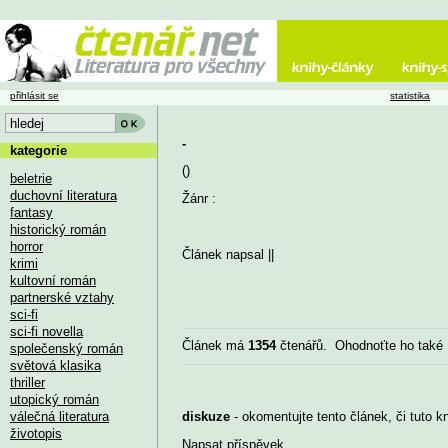
přihlásit se
statistika
-
kategorie
()
beletrie
duchovní literatura
Žánr :
fantasy
historický román
horror
Článek napsal
||
krimi
kultovní román
partnerské vztahy
sci-fi
sci-fi novella
Článek má
1354
čtenářů. Ohodnoťte ho také
společenský román
světová klasika
thriller
utopický román
válečná literatura
diskuze
- okomentujte tento článek, či tuto k
životopis
Napsat příspěvek
...