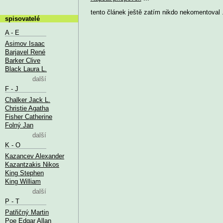
tento článek ještě zatím nikdo nekomentoval .
spisovatelé
A - E
Asimov Isaac
Barjavel René
Barker Clive
Black Laura L.
další
F - J
Chalker Jack L.
Christie Agatha
Fisher Catherine
Folný Jan
další
K - O
Kazancev Alexander
Kazantzakis Nikos
King Stephen
King William
další
P - T
Patřičný Martin
Poe Edgar Allan