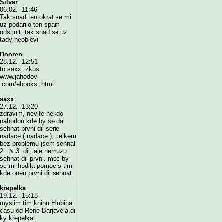
Silver
06.02. 11:46
Tak snad tentokrat se mi
uz podarilo ten spam
odstinit, tak snad se uz
tady neobjevi
Dooren
28.12. 12:51
to saxx: zkus
www.jahodovi
.com/ebooks. html
saxx
27.12. 13:20
zdravim, nevite nekdo
nahodou kde by se dal
sehnat prvni dil serie
nadace ( nadace ), celkem
bez problemu jsem sehnal
2 . & 3. dil, ale nemuzu
sehnat dil prvni. moc by
se mi hodila pomoc s tim
kde onen prvni dil sehnat
křepelka
19.12. 15:18
myslim tim knihu Hlubina
casu od Rene Barjavela,di
ky křepelka