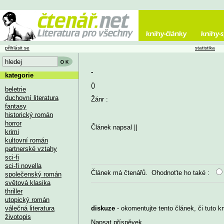
přihlásit se
statistika
-
kategorie
()
beletrie
duchovní literatura
Žánr :
fantasy
historický román
horror
Článek napsal
||
krimi
kultovní román
partnerské vztahy
sci-fi
sci-fi novella
Článek má
čtenářů. Ohodnoťte ho také :
společenský román
světová klasika
thriller
utopický román
válečná literatura
diskuze
- okomentujte tento článek, či tuto k
životopis
Napsat příspěvek
...