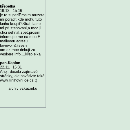
křepelka
19.12. 15:16
je to super!Prosim muzete
mi poradit kde mohu tuto
knihu koupit?Strat ila se
mi pri stehovani,a moc ji
chci sehnat zpet,prosim
informujte me na mou E-
mailovou adresu
lovewom@sezn
am.cz,moc dekuji za
veskere info....křep elka
pan.Kaplan
22.11. 15:31
Ahoj, docela zajímavé
stránky, ale navštivte také
www.Knihovni ce.cz ;)
archiv vzkazníku