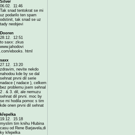
Silver
06.02. 11:46
Tak snad tentokrat se mi
uz podarilo ten spam
odstinit, tak snad se uz
tady neobjevi
Dooren
28.12. 12:51
to saxx: zkus
www.jahodovi
.com/ebooks. html
saxx
27.12. 13:20
zdravim, nevite nekdo
nahodou kde by se dal
sehnat prvni dil serie
nadace ( nadace ), celkem
bez problemu jsem sehnal
2 . & 3. dil, ale nemuzu
sehnat dil prvni. moc by
se mi hodila pomoc s tim
kde onen prvni dil sehnat
křepelka
19.12. 15:18
myslim tim knihu Hlubina
casu od Rene Barjavela,di
ky křepelka