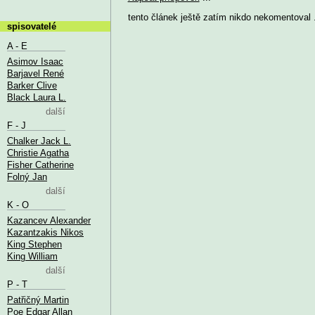
tento článek ještě zatím nikdo nekomentoval .
spisovatelé
A - E
Asimov Isaac
Barjavel René
Barker Clive
Black Laura L.
další
F - J
Chalker Jack L.
Christie Agatha
Fisher Catherine
Folný Jan
další
K - O
Kazancev Alexander
Kazantzakis Nikos
King Stephen
King William
další
P - T
Patřičný Martin
Poe Edgar Allan