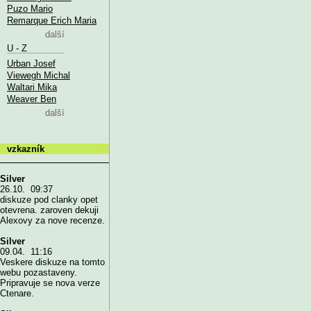
Puzo Mario
Remarque Erich Maria
další
U - Z
Urban Josef
Viewegh Michal
Waltari Mika
Weaver Ben
další
vzkazník
Silver
26.10. 09:37
diskuze pod clanky opet
otevrena. zaroven dekuji
Alexovy za nove recenze.
Silver
09.04. 11:16
Veskere diskuze na tomto
webu pozastaveny.
Pripravuje se nova verze
Ctenare.