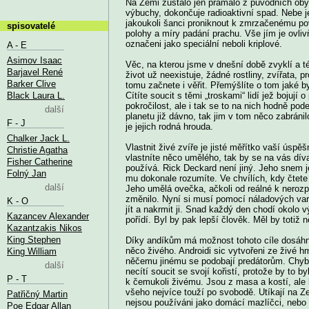
Na Zemi zůstalo jen pramálo z původních obyva
výbuchy, dokončuje radioaktivní spad. Nebe 
jakoukoli šanci proniknout k zmrzačenému pov
spisovatelé
polohy a míry padání prachu. Vše jím je ovlivň
označeni jako speciální neboli kriplové.
A - E
Asimov Isaac
Věc, na kterou jsme v dnešní době zvyklí a t
Barjavel René
život už neexistuje, žádné rostliny, zvířata, 
Barker Clive
tomu začnete i věřit. Přemýšlíte o tom jaké b
Black Laura L.
Cítíte soucit s těmi „troskami“ lidí jež bojují
pokročilost, ale i tak se to na nich hodně po
další
planetu již dávno, tak jim v tom něco zabránil
F - J
je jejich rodná hrouda.
Chalker Jack L.
Vlastnit živé zvíře je jisté měřítko vaší úspěš
Christie Agatha
vlastníte něco umělého, tak by se na vás dív
Fisher Catherine
používá. Rick Deckard není jiný. Jeho snem je
Folný Jan
mu dokonale rozumíte. Ve chvílích, kdy čtete
další
Jeho umělá ovečka, ačkoli od reálné k nerozpo
změnilo. Nyní si musí pomocí náladových var
K - O
jít a nakrmit ji. Snad každý den chodí okolo v
Kazancev Alexander
pořídí. Byl by pak lepší člověk. Měl by totiž 
Kazantzakis Nikos
King Stephen
Díky andíkům má možnost tohoto cíle dosáhno
něco živého. Androidi sic vytvořeni ze živé hm
King William
něčemu jinému se podobají predátorům. Chybí 
další
necítí soucit se svojí kořistí, protože by to b
P - T
k čemukoli živému. Jsou z masa a kostí, ale li
všeho nejvíce touží po svobodě. Utíkají na 
Patřičný Martin
nejsou používáni jako domácí mazlíčci, nebo
Poe Edgar Allan