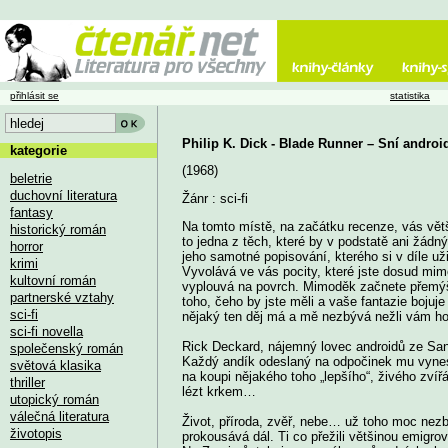
přihlásit se
statistika
Philip K. Dick - Blade Runner – Sní androi
kategorie
(1968)
beletrie
duchovní literatura
Žánr : sci-fi
fantasy
Na tomto místě, na začátku recenze, vás větš
historický román
to jedna z těch, které by v podstatě ani žádný
horror
jeho samotné popisování, kterého si v díle už
krimi
Vyvolává ve vás pocity, které jste dosud mi
kultovní román
vyplouvá na povrch. Mimoděk začnete přemýšl
partnerské vztahy
toho, čeho by jste měli a vaše fantazie bojuj
sci-fi
nějaký ten děj má a mě nezbývá nežli vám ho a
sci-fi novella
Rick Deckard, nájemný lovec androidů ze Sanf
společenský román
Každý andík odeslaný na odpočinek mu vynes
světová klasika
na koupi nějakého toho „lepšího“, živého zví
thriller
lézt krkem…
utopický román
válečná literatura
Život, příroda, zvěř, nebe… už toho moc nezby
životopis
prokousává dál. Ti co přežili většinou emigrov