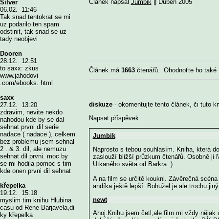
Článek napsal
Jumbik
|| Duben 2005
Silver
06.02. 11:46
Tak snad tentokrat se mi
uz podarilo ten spam
odstinit, tak snad se uz
tady neobjevi
Dooren
28.12. 12:51
to saxx: zkus
Článek má
1663
čtenářů. Ohodnoťte ho také
www.jahodovi
.com/ebooks. html
saxx
diskuze
- okomentujte tento článek, či tuto k
27.12. 13:20
zdravim, nevite nekdo
Napsat příspěvek
...
nahodou kde by se dal
sehnat prvni dil serie
nadace ( nadace ), celkem
Jumbik
bez problemu jsem sehnal
2 . & 3. dil, ale nemuzu
Naprosto s tebou souhlasím. Kniha, která dok
sehnat dil prvni. moc by
zaslouží bližší průzkum čtenářů. Osobně ji
se mi hodila pomoc s tim
Utkaného světa od Barkra :)
kde onen prvni dil sehnat
A na film se určitě koukni. Závěrečná scéna 
křepelka
andíka ještě lepší. Bohužel je ale trochu jin
19.12. 15:18
newt
myslim tim knihu Hlubina
casu od Rene Barjavela,di
Ahoj.Knihu jsem četl,ale film mi vždy něja
ky křepelka