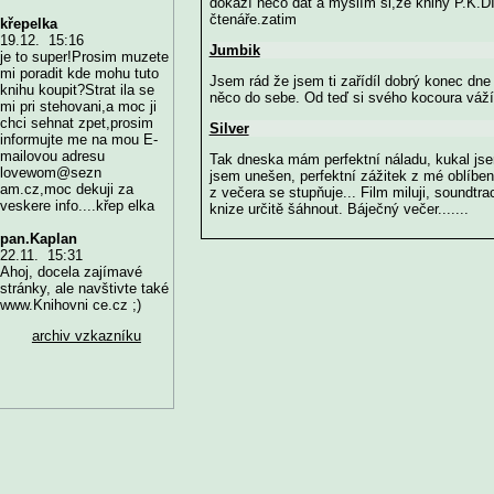
dokáží něco dát a myslím si,že knihy P.K.DI
čtenáře.zatim
křepelka
19.12. 15:16
Jumbik
je to super!Prosim muzete
mi poradit kde mohu tuto
Jsem rád že jsem ti zařídíl dobrý konec dne 
knihu koupit?Strat ila se
něco do sebe. Od teď si svého kocoura vá
mi pri stehovani,a moc ji
chci sehnat zpet,prosim
Silver
informujte me na mou E-
mailovou adresu
Tak dneska mám perfektní náladu, kukal js
lovewom@sezn
jsem unešen, perfektní zážitek z mé oblíbené
am.cz,moc dekuji za
z večera se stupňuje... Film miluji, soundtr
veskere info....křep elka
knize určitě šáhnout. Báječný večer.......
pan.Kaplan
22.11. 15:31
Ahoj, docela zajímavé
stránky, ale navštivte také
www.Knihovni ce.cz ;)
archiv vzkazníku