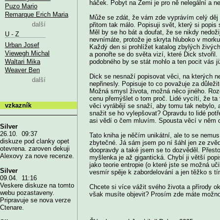
háček. Pobyt na Zemi je pro ně nelegální a nej
Puzo Mario
Remarque Erich Maria
Může se zdát, že vám zde vyprávím celý děj 
další
přitom tak málo. Popisuji svět, který si popi
Měl by se ho bát a doufat, že se nikdy nedoži
U - Z
nevnímáte, protože je skryta hluboko v morku
Urban Josef
Každý den si prohlížet katalog zbylých živých
Viewegh Michal
a ponořte se do světa vizí, které Dick stvoři
Waltari Mika
podobného by se stát mohlo a ten pocit vás ji
Weaver Ben
Dick se nesnaží popisovat věci, na kterých n
další
nepřinesly. Popisuje to co považuje za důležit
Možná smysl života, možná něco jiného. Rozd
cenu přemýšlet o tom proč. Lidé vycítí, že ta v
vzkazník
věci vyrábějí se snaží, aby tomu tak nebylo,
snažit se ho vylepšovat? Opravdu to lidé potře
asi vědí o čem mluvím. Spousta věcí v něm ch
Silver
26.10. 09:37
Tato kniha je něčím unikátní, ale to se nemus
diskuze pod clanky opet
zbytečné. Já sám jsem po ní šáhl jen ze zvěda
otevrena. zaroven dekuji
doopravdy a také jsem se to dozvěděl. Přesto,
Alexovy za nove recenze.
myšlenka je až gigantická. Chybí ji větší popi
jako teorie entropie (o které jste se možná u
Silver
vesmír spěje k zabordelování a jen těžko s 
09.04. 11:16
Veskere diskuze na tomto
Chcete si více vážit svého života a přírody o
webu pozastaveny.
však musíte objevit? Prosím zde máte možno
Pripravuje se nova verze
Ctenare.