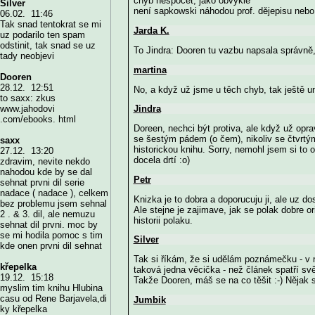
chyb nespočet, jako obvykle
Silver
není sapkowski náhodou prof. dějepisu nebo t
06.02. 11:46
Tak snad tentokrat se mi
Jarda K.
uz podarilo ten spam
odstinit, tak snad se uz
To Jindra: Dooren tu vazbu napsala správně,
tady neobjevi
martina
Dooren
28.12. 12:51
No, a když už jsme u těch chyb, tak ještě uni
to saxx: zkus
Jindra
www.jahodovi
.com/ebooks. html
Doreen, nechci být protiva, ale když už op
se šestým pádem (o čem), nikoliv se čtvrtým
saxx
historickou knihu. Sorry, nemohl jsem si to o
27.12. 13:20
docela drtí :o)
zdravim, nevite nekdo
nahodou kde by se dal
Petr
sehnat prvni dil serie
nadace ( nadace ), celkem
Knizka je to dobra a doporucuju ji, ale uz d
bez problemu jsem sehnal
Ale stejne je zajimave, jak se polak dobre o
2 . & 3. dil, ale nemuzu
historii polaku.
sehnat dil prvni. moc by
se mi hodila pomoc s tim
Silver
kde onen prvni dil sehnat
Tak si říkám, že si udělám poznámečku - v 
křepelka
taková jedna věcička - než článek spatří svě
19.12. 15:18
Takže Dooren, máš se na co těšit :-) Nějak 
myslim tim knihu Hlubina
casu od Rene Barjavela,di
Jumbik
ky křepelka