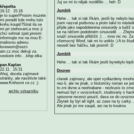
Juj se mi to nějak rozdělilo ... heh :D
křepelka
Jumbik
19.12. 15:16
je to super!Prosim muzete
Hehe ... tak si tak říkám, jestli by nebylo le
mi poradit kde mohu tuto
jsem nazval podivnou a proto také to násled
knihu koupit?Strat ila se
příjde jako napodobenina sinusoidy a tudíž
mi pri stehovani,a moc ji
se na něčem podobném sinusoidě. ... Zřejmě 
chci sehnat zpet,prosim
snaží sinusoide přiblížit :) ... mno nic no. 
informujte me na mou E-
všemocný Word, tak mi to uniklo :) A to štud
mailovou adresu
nesedí bez háčku, tak promiň :D
lovewom@sezn
am.cz,moc dekuji za
Jumbik
veskere info....křep elka
Hehe ... tak si tak říkám jestli bynebylo lepší
pan.Kaplan
22.11. 15:31
Dooren
Ahoj, docela zajímavé
stránky, ale navštivte také
clanek zajimavy, ale opet vydlazdeny mnoh
www.Knihovni ce.cz ;)
nez-li, ale ne jinak, o historicky roman se 
to zni divne a neohrabane - nezkusis to zme
archiv vzkazníku
nemusi byt v uvozovkach, studovany s hack
spisovne recenzi pouzit, dava se do uvozov
Zbytek by byl all right, az zase na ty carky..
Ale jinak jsi me zaujal, asi na to kouknu