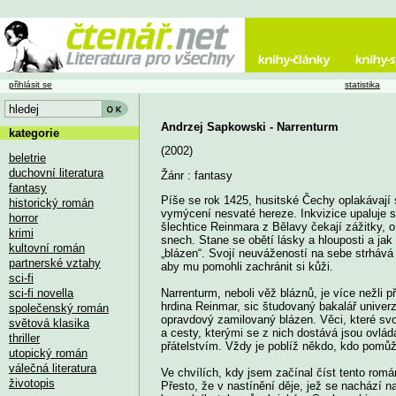
přihlásit se
statistika
Andrzej Sapkowski - Narrenturm
kategorie
(2002)
beletrie
duchovní literatura
Žánr : fantasy
fantasy
Píše se rok 1425, husitské Čechy oplakávají 
historický román
vymýcení nesvaté hereze. Inkvizice upaluje s
horror
šlechtice Reinmara z Bělavy čekají zážitky, o
krimi
snech. Stane se obětí lásky a hlouposti a jak
kultovní román
„blázen“. Svojí neuvážeností na sebe strhává 
partnerské vztahy
aby mu pomohli zachránit si kůži.
sci-fi
sci-fi novella
Narrenturm, neboli věž bláznů, je více nežli p
hrdina Reinmar, sic študovaný bakalář univerz
společenský román
opravdový zamilovaný blázen. Věci, které sv
světová klasika
a cesty, kterými se z nich dostává jsou ovl
thriller
přátelstvím. Vždy je poblíž někdo, kdo pomůže
utopický román
válečná literatura
Ve chvílích, kdy jsem začínal číst tento román
životopis
Přesto, že v nastínění děje, jež se nachází n