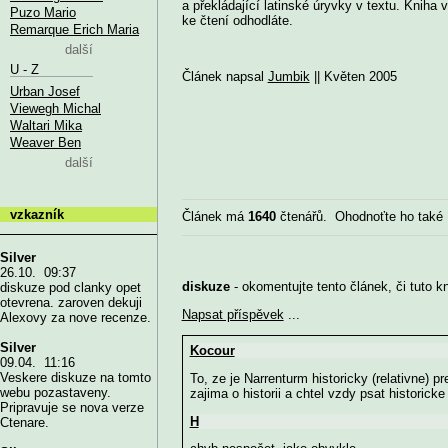
a překládající latinské úryvky v textu. Kniha
Puzo Mario
ke čtení odhodláte.
Remarque Erich Maria
další
U - Z
Článek napsal
Jumbik
|| Květen 2005
Urban Josef
Viewegh Michal
Waltari Mika
Weaver Ben
další
vzkazník
Článek má
1640
čtenářů. Ohodnoťte ho také
Silver
26.10. 09:37
diskuze
- okomentujte tento článek, či tuto k
diskuze pod clanky opet
otevrena. zaroven dekuji
Napsat příspěvek
...
Alexovy za nove recenze.
Silver
Kocour
09.04. 11:16
Veskere diskuze na tomto
To, ze je Narrenturm historicky (relativne) 
webu pozastaveny.
zajima o historii a chtel vzdy psat historick
Pripravuje se nova verze
H
Ctenare.