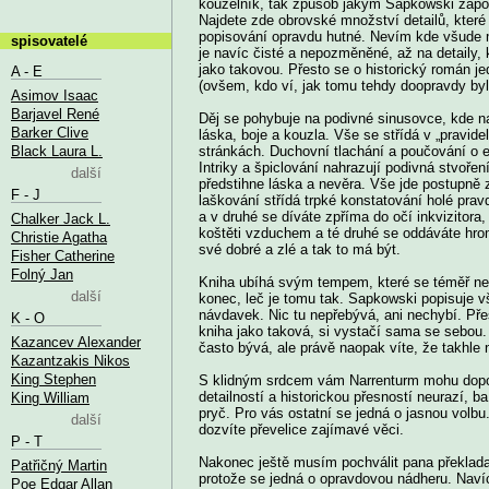
kouzelník, tak způsob jakým Sapkowski započa
Najdete zde obrovské množství detailů, které
popisování opravdu hutné. Nevím kde všude mu
spisovatelé
je navíc čisté a nepozměněné, až na detaily, 
jako takovou. Přesto se o historický román je
A - E
(ovšem, kdo ví, jak tomu tehdy doopravdy byl
Asimov Isaac
Barjavel René
Děj se pohybuje na podivné sinusovce, kde na 
Barker Clive
láska, boje a kouzla. Vše se střídá v „pravid
Black Laura L.
stránkách. Duchovní tlachání a poučování o e
Intriky a špiclování nahrazují podivná stvoř
další
předstihne láska a nevěra. Vše jde postupně 
F - J
laškování střídá trpké konstatování holé prav
a v druhé se díváte zpříma do očí inkvizitora, 
Chalker Jack L.
koštěti vzduchem a té druhé se oddáváte hr
Christie Agatha
své dobré a zlé a tak to má být.
Fisher Catherine
Folný Jan
Kniha ubíhá svým tempem, které se téměř nem
další
konec, leč je tomu tak. Sapkowski popisuje v
návdavek. Nic tu nepřebývá, ani nechybí. Přest
K - O
kniha jako taková, si vystačí sama se sebou. 
Kazancev Alexander
často bývá, ale právě naopak víte, že takhle 
Kazantzakis Nikos
King Stephen
S klidným srdcem vám Narrenturm mohu doporu
detailností a historickou přesností neurazí, b
King William
pryč. Pro vás ostatní se jedná o jasnou volbu
další
dozvíte převelice zajímavé věci.
P - T
Nakonec ještě musím pochválit pana překladate
Patřičný Martin
protože se jedná o opravdovou nádheru. Navíc
Poe Edgar Allan