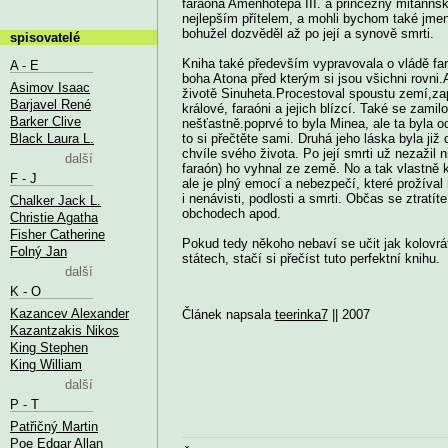
faraóna Amenhotepa III. a princezny mitannské
nejlepším přítelem, a mohli bychom také jmen
bohužel dozvěděl až po její a synově smrti.
spisovatelé
Kniha také především vypravovala o vládě far
A - E
boha Atona před kterým si jsou všichni rovni.
Asimov Isaac
životě Sinuheta.Procestoval spoustu zemí,zaple
Barjavel René
králové, faraóni a jejich blízcí. Také se zami
Barker Clive
nešťastně.poprvé to byla Minea, ale ta byla o
Black Laura L.
to si přečtěte sami. Druhá jeho láska byla již
chvíle svého života. Po její smrti už nezažil
další
faraón) ho vyhnal ze země. No a tak vlastně k
F - J
ale je plný emocí a nebezpečí, které prožíval
i nenávisti, podlosti a smrti. Občas se ztratí
Chalker Jack L.
obchodech apod.
Christie Agatha
Fisher Catherine
Pokud tedy někoho nebaví se učit jak kolovrát
Folný Jan
státech, stačí si přečíst tuto perfektní knihu.
další
K - O
Kazancev Alexander
Článek napsala
teerinka7
|| 2007
Kazantzakis Nikos
King Stephen
King William
další
P - T
Patřičný Martin
Poe Edgar Allan