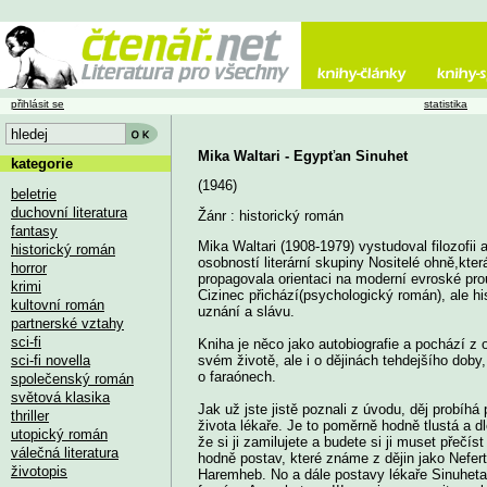
přihlásit se
statistika
Mika Waltari - Egypťan Sinuhet
kategorie
(1946)
beletrie
duchovní literatura
Žánr : historický román
fantasy
Mika Waltari (1908-1979) vystudoval filozofii 
historický román
osobností literární skupiny Nositelé ohně,kter
horror
propagovala orientaci na moderní evroské pro
krimi
Cizinec přichází(psychologický román), ale hi
kultovní román
uznání a slávu.
partnerské vztahy
sci-fi
Kniha je něco jako autobiografie a pochází z
sci-fi novella
svém životě, ale i o dějinách tehdejšího doby,
o faraónech.
společenský román
světová klasika
Jak už jste jistě poznali z úvodu, děj probíhá
thriller
života lékaře. Je to poměrně hodně tlustá a 
utopický román
že si ji zamilujete a budete si ji muset přečí
válečná literatura
hodně postav, které známe z dějin jako Nefe
životopis
Haremheb. No a dále postavy lékaře Sinuheta