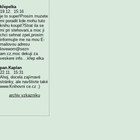
křepelka
19.12. 15:16
je to super!Prosim muzete
mi poradit kde mohu tuto
knihu koupit?Strat ila se
mi pri stehovani,a moc ji
chci sehnat zpet,prosim
informujte me na mou E-
mailovou adresu
lovewom@sezn
am.cz,moc dekuji za
veskere info....křep elka
pan.Kaplan
22.11. 15:31
Ahoj, docela zajímavé
stránky, ale navštivte také
www.Knihovni ce.cz ;)
archiv vzkazníku