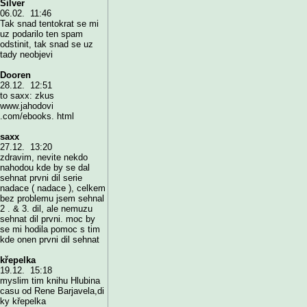
Silver
06.02. 11:46
Tak snad tentokrat se mi
uz podarilo ten spam
odstinit, tak snad se uz
tady neobjevi
Dooren
28.12. 12:51
to saxx: zkus
www.jahodovi
.com/ebooks. html
saxx
27.12. 13:20
zdravim, nevite nekdo
nahodou kde by se dal
sehnat prvni dil serie
nadace ( nadace ), celkem
bez problemu jsem sehnal
2 . & 3. dil, ale nemuzu
sehnat dil prvni. moc by
se mi hodila pomoc s tim
kde onen prvni dil sehnat
křepelka
19.12. 15:18
myslim tim knihu Hlubina
casu od Rene Barjavela,di
ky křepelka