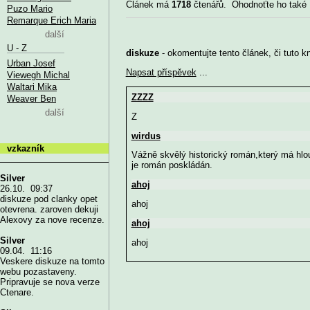
Článek má
1718
čtenářů. Ohodnoťte ho také
Puzo Mario
Remarque Erich Maria
další
U - Z
diskuze
- okomentujte tento článek, či tuto k
Urban Josef
Napsat příspěvek
...
Viewegh Michal
Waltari Mika
ZZZZ
Weaver Ben
další
Z
wirdus
vzkazník
Vážně skvělý historický román,který má hlou
je román poskládán.
Silver
ahoj
26.10. 09:37
diskuze pod clanky opet
ahoj
otevrena. zaroven dekuji
Alexovy za nove recenze.
ahoj
Silver
ahoj
09.04. 11:16
Veskere diskuze na tomto
webu pozastaveny.
Pripravuje se nova verze
Ctenare.