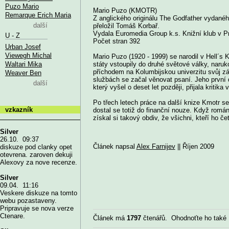
Puzo Mario
Mario Puzo (KMOTR)
Remarque Erich Maria
Z anglického originálu The Godfather vydané
další
přeložil Tomáš Korbař.
Vydala Euromedia Group k.s. Knižní klub v P
U - Z
Počet stran 392
Urban Josef
Viewegh Michal
Mario Puzo (1920 - 1999) se narodil v Hell´
Waltari Mika
státy vstoupily do druhé světové války, naruko
příchodem na Kolumbijskou univerzitu svůj záb
Weaver Ben
službách se začal věnovat psaní. Jeho první
další
který vyšel o deset let později, přijala kritika 
Po třech letech práce na další knize Kmotr se
vzkazník
dostal se totiž do finanční nouze. Když romá
získal si takový obdiv, že všichni, kteří ho če
Silver
26.10. 09:37
Článek napsal
Alex Farnijev
|| Říjen 2009
diskuze pod clanky opet
otevrena. zaroven dekuji
Alexovy za nove recenze.
Silver
09.04. 11:16
Veskere diskuze na tomto
webu pozastaveny.
Pripravuje se nova verze
Ctenare.
Článek má
1797
čtenářů. Ohodnoťte ho také