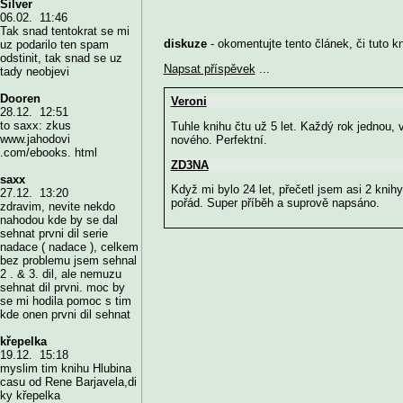
Silver
06.02. 11:46
Tak snad tentokrat se mi
diskuze
- okomentujte tento článek, či tuto k
uz podarilo ten spam
odstinit, tak snad se uz
Napsat příspěvek
...
tady neobjevi
Dooren
Veroni
28.12. 12:51
to saxx: zkus
Tuhle knihu čtu už 5 let. Každý rok jednou,
www.jahodovi
nového. Perfektní.
.com/ebooks. html
ZD3NA
saxx
Když mi bylo 24 let, přečetl jsem asi 2 knih
27.12. 13:20
pořád. Super příběh a suprově napsáno.
zdravim, nevite nekdo
nahodou kde by se dal
sehnat prvni dil serie
nadace ( nadace ), celkem
bez problemu jsem sehnal
2 . & 3. dil, ale nemuzu
sehnat dil prvni. moc by
se mi hodila pomoc s tim
kde onen prvni dil sehnat
křepelka
19.12. 15:18
myslim tim knihu Hlubina
casu od Rene Barjavela,di
ky křepelka