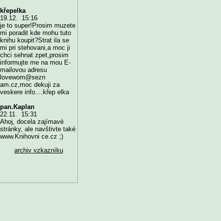
křepelka
19.12. 15:16
je to super!Prosim muzete
mi poradit kde mohu tuto
knihu koupit?Strat ila se
mi pri stehovani,a moc ji
chci sehnat zpet,prosim
informujte me na mou E-
mailovou adresu
lovewom@sezn
am.cz,moc dekuji za
veskere info....křep elka
pan.Kaplan
22.11. 15:31
Ahoj, docela zajímavé
stránky, ale navštivte také
www.Knihovni ce.cz ;)
archiv vzkazníku