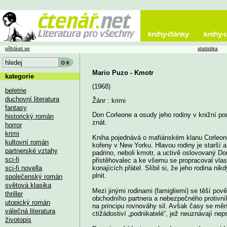
přihlásit se
statistika
Mario Puzo - Kmotr
kategorie
(1968)
beletrie
duchovní literatura
Žánr : krimi
fantasy
Don Corleone a osudy jeho rodiny v knižní po
historický román
znát.
horror
krimi
Kniha pojednává o mafiánském klanu Corleonov
kultovní román
kořeny v New Yorku. Hlavou rodiny je starší a
partnerské vztahy
padrino, neboli kmotr, a uctivě oslovovaný D
sci-fi
přistěhovalec a ke všemu se propracoval vlas
sci-fi novella
konajících přátel. Slíbil si, že jeho rodina ni
plnit.
společenský román
světová klasika
Mezi jinými rodinami (famigliemi) se těší po
thriller
obchodního partnera a nebezpečného protivník
utopický román
na principu rovnováhy sil. Avšak časy se měn
válečná literatura
ctižádostiví „podnikatelé“, jež neuznávají nep
životopis