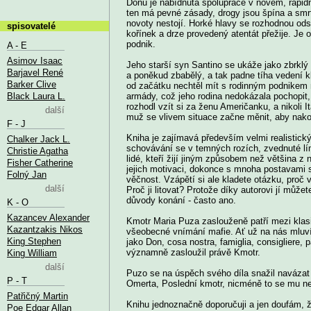
Donu je nabídnuta spolupráce v novém, rapid
ten má pevné zásady, drogy jsou špína a smrt
novoty nestojí. Horké hlavy se rozhodnou od
spisovatelé
kořínek a drze provedený atentát přežije. Je 
podnik.
A - E
Asimov Isaac
Jeho starší syn Santino se ukáže jako zbrklý
Barjavel René
a poněkud zbabělý, a tak padne tíha vedení k
Barker Clive
od začátku nechtěl mít s rodinným podnikem 
Black Laura L.
armády, což jeho rodina nedokázala pochopit, 
rozhodl vzít si za ženu Američanku, a nikoli I
další
muž se vlivem situace začne měnit, aby nakone
F - J
Kniha je zajímavá především velmi realistický
Chalker Jack L.
schovávání se v temných rozích, zvednuté lí
Christie Agatha
lidé, kteří žijí jiným způsobem než většina z
Fisher Catherine
jejich motivaci, dokonce s mnoha postavami 
Folný Jan
věčnost. Vzápětí si ale kladete otázku, proč
další
Proč ji litovat? Protože díky autorovi jí může
důvody konání - často ano.
K - O
Kazancev Alexander
Kmotr Maria Puza zaslouženě patří mezi klasi
Kazantzakis Nikos
všeobecné vnímání mafie. Ať už na nás mluví j
King Stephen
jako Don, cosa nostra, famiglia, consigliere, p
významně zasloužil právě Kmotr.
King William
další
Puzo se na úspěch svého díla snažil navázat 
P - T
Omerta, Poslední kmotr, nicméně to se mu ne
Patřičný Martin
Knihu jednoznačně doporučuji a jen doufám, ž
Poe Edgar Allan