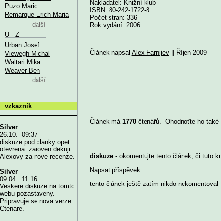
Nakladatel: Knižní klub
Puzo Mario
ISBN: 80-242-1722-8
Remarque Erich Maria
Počet stran: 336
další
Rok vydání: 2006
U - Z
Urban Josef
Článek napsal
Alex Farnijev
|| Říjen 2009
Viewegh Michal
Waltari Mika
Weaver Ben
další
vzkazník
Článek má
1770
čtenářů. Ohodnoťte ho také
Silver
26.10. 09:37
diskuze pod clanky opet
otevrena. zaroven dekuji
diskuze
- okomentujte tento článek, či tuto k
Alexovy za nove recenze.
Napsat příspěvek
...
Silver
09.04. 11:16
tento článek ještě zatím nikdo nekomentoval .
Veskere diskuze na tomto
webu pozastaveny.
Pripravuje se nova verze
Ctenare.