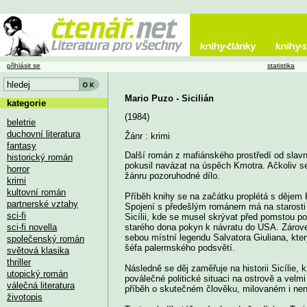
přihlásit se
statistika
Mario Puzo - Sicilián
kategorie
(1984)
beletrie
duchovní literatura
Žánr : krimi
fantasy
Další román z mafiánského prostředí od slav
historický román
pokusil navázat na úspěch Kmotra. Ačkoliv se
horror
žánru pozoruhodné dílo.
krimi
kultovní román
Příběh knihy se na začátku proplétá s dějem 
partnerské vztahy
Spojení s předešlým románem má na starosti
sci-fi
Sicílii, kde se musel skrývat před pomstou p
sci-fi novella
starého dona pokyn k návratu do USA. Zárove
sebou místní legendu Salvatora Giuliana, kte
společenský román
šéfa palermského podsvětí.
světová klasika
thriller
Následně se děj zaměřuje na historii Sicílie, k 
utopický román
poválečné politické situaci na ostrově a velmi 
válečná literatura
příběh o skutečném člověku, milovaném i nen
životopis