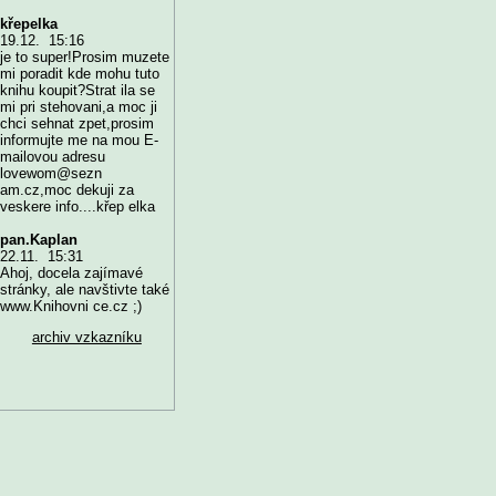
křepelka
19.12. 15:16
je to super!Prosim muzete
mi poradit kde mohu tuto
knihu koupit?Strat ila se
mi pri stehovani,a moc ji
chci sehnat zpet,prosim
informujte me na mou E-
mailovou adresu
lovewom@sezn
am.cz,moc dekuji za
veskere info....křep elka
pan.Kaplan
22.11. 15:31
Ahoj, docela zajímavé
stránky, ale navštivte také
www.Knihovni ce.cz ;)
archiv vzkazníku