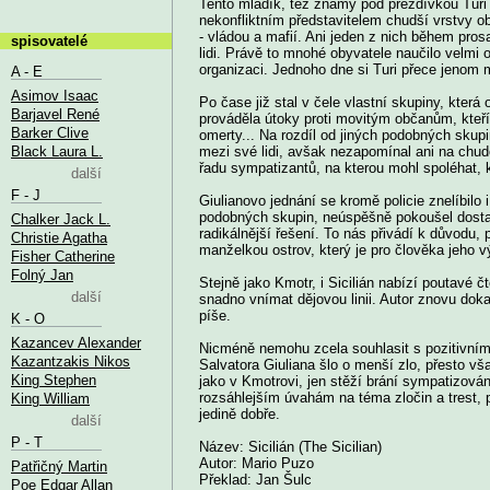
Tento mladík, též známý pod přezdívkou Turi a
nekonfliktním představitelem chudší vrstvy ob
- vládou a mafií. Ani jeden z nich během pro
spisovatelé
lidi. Právě to mnohé obyvatele naučilo velmi o
organizaci. Jednoho dne si Turi přece jenom m
A - E
Asimov Isaac
Po čase již stal v čele vlastní skupiny, kter
Barjavel René
prováděla útoky proti movitým občanům, kteří 
Barker Clive
omerty... Na rozdíl od jiných podobných skupin
Black Laura L.
mezi své lidi, avšak nezapomínal ani na chudé
řadu sympatizantů, na kterou mohl spoléhat, 
další
F - J
Giulianovo jednání se kromě policie znelíbilo 
podobných skupin, neúspěšně pokoušel dostat
Chalker Jack L.
radikálnější řešení. To nás přivádí k důvodu, 
Christie Agatha
manželkou ostrov, který je pro člověka jeho v
Fisher Catherine
Folný Jan
Stejně jako Kmotr, i Sicilián nabízí poutavé 
další
snadno vnímat dějovou linii. Autor znovu dok
píše.
K - O
Kazancev Alexander
Nicméně nemohu zcela souhlasit s pozitivním 
Kazantzakis Nikos
Salvatora Giuliana šlo o menší zlo, přesto vša
King Stephen
jako v Kmotrovi, jen stěží brání sympatizová
rozsáhlejším úvahám na téma zločin a trest, 
King William
jedině dobře.
další
P - T
Název: Sicilián (The Sicilian)
Autor: Mario Puzo
Patřičný Martin
Překlad: Jan Šulc
Poe Edgar Allan