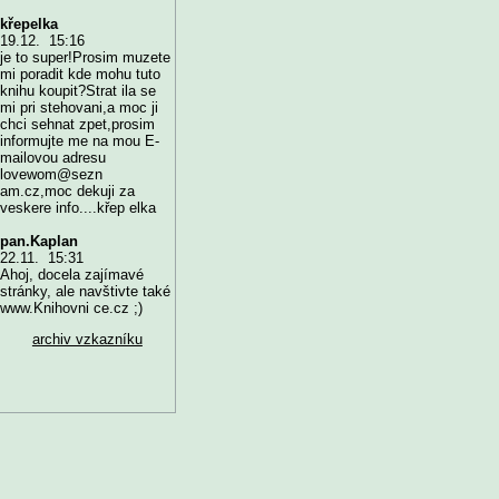
křepelka
19.12. 15:16
je to super!Prosim muzete
mi poradit kde mohu tuto
knihu koupit?Strat ila se
mi pri stehovani,a moc ji
chci sehnat zpet,prosim
informujte me na mou E-
mailovou adresu
lovewom@sezn
am.cz,moc dekuji za
veskere info....křep elka
pan.Kaplan
22.11. 15:31
Ahoj, docela zajímavé
stránky, ale navštivte také
www.Knihovni ce.cz ;)
archiv vzkazníku