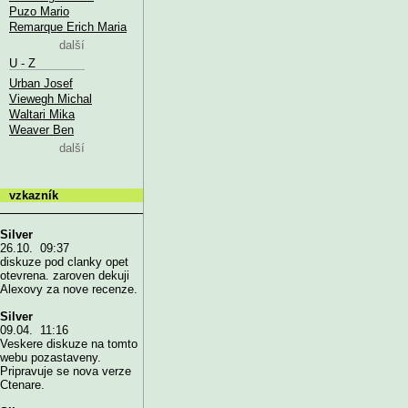
Puzo Mario
Remarque Erich Maria
další
U - Z
Urban Josef
Viewegh Michal
Waltari Mika
Weaver Ben
další
vzkazník
Silver
26.10. 09:37
diskuze pod clanky opet
otevrena. zaroven dekuji
Alexovy za nove recenze.
Silver
09.04. 11:16
Veskere diskuze na tomto
webu pozastaveny.
Pripravuje se nova verze
Ctenare.