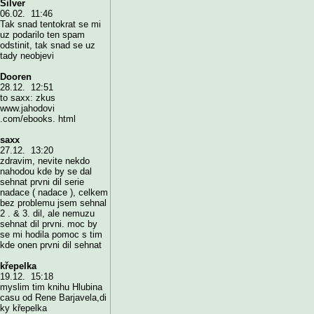
Silver
06.02. 11:46
Tak snad tentokrat se mi
uz podarilo ten spam
odstinit, tak snad se uz
tady neobjevi
Dooren
28.12. 12:51
to saxx: zkus
www.jahodovi
.com/ebooks. html
saxx
27.12. 13:20
zdravim, nevite nekdo
nahodou kde by se dal
sehnat prvni dil serie
nadace ( nadace ), celkem
bez problemu jsem sehnal
2 . & 3. dil, ale nemuzu
sehnat dil prvni. moc by
se mi hodila pomoc s tim
kde onen prvni dil sehnat
křepelka
19.12. 15:18
myslim tim knihu Hlubina
casu od Rene Barjavela,di
ky křepelka