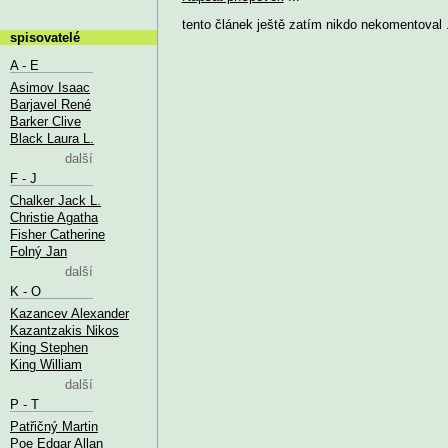
tento článek ještě zatím nikdo nekomentoval .
spisovatelé
A - E
Asimov Isaac
Barjavel René
Barker Clive
Black Laura L.
další
F - J
Chalker Jack L.
Christie Agatha
Fisher Catherine
Folný Jan
další
K - O
Kazancev Alexander
Kazantzakis Nikos
King Stephen
King William
další
P - T
Patřičný Martin
Poe Edgar Allan