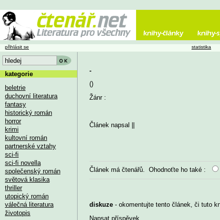
přihlásit se
statistika
-
kategorie
()
beletrie
duchovní literatura
Žánr :
fantasy
historický román
horror
Článek napsal
||
krimi
kultovní román
partnerské vztahy
sci-fi
sci-fi novella
Článek má
čtenářů. Ohodnoťte ho také :
společenský román
světová klasika
thriller
utopický román
válečná literatura
diskuze
- okomentujte tento článek, či tuto k
životopis
Napsat příspěvek
...