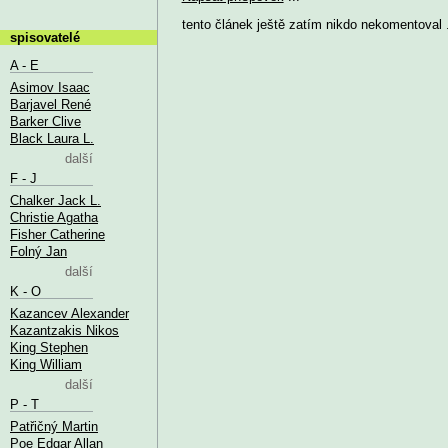
tento článek ještě zatím nikdo nekomentoval .
spisovatelé
A - E
Asimov Isaac
Barjavel René
Barker Clive
Black Laura L.
další
F - J
Chalker Jack L.
Christie Agatha
Fisher Catherine
Folný Jan
další
K - O
Kazancev Alexander
Kazantzakis Nikos
King Stephen
King William
další
P - T
Patřičný Martin
Poe Edgar Allan