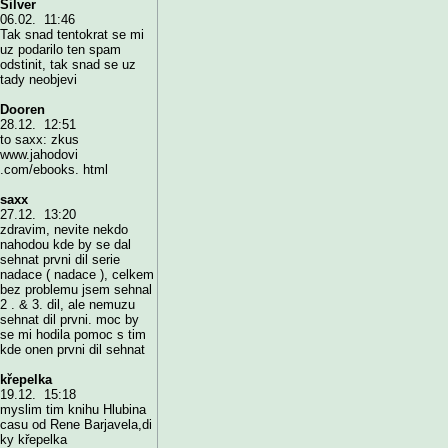
Silver
06.02. 11:46
Tak snad tentokrat se mi
uz podarilo ten spam
odstinit, tak snad se uz
tady neobjevi
Dooren
28.12. 12:51
to saxx: zkus
www.jahodovi
.com/ebooks. html
saxx
27.12. 13:20
zdravim, nevite nekdo
nahodou kde by se dal
sehnat prvni dil serie
nadace ( nadace ), celkem
bez problemu jsem sehnal
2 . & 3. dil, ale nemuzu
sehnat dil prvni. moc by
se mi hodila pomoc s tim
kde onen prvni dil sehnat
křepelka
19.12. 15:18
myslim tim knihu Hlubina
casu od Rene Barjavela,di
ky křepelka