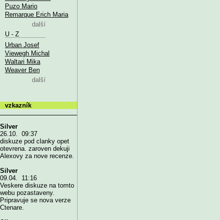
Puzo Mario
Remarque Erich Maria
další
U - Z
Urban Josef
Viewegh Michal
Waltari Mika
Weaver Ben
další
vzkazník
Silver
26.10. 09:37
diskuze pod clanky opet
otevrena. zaroven dekuji
Alexovy za nove recenze.
Silver
09.04. 11:16
Veskere diskuze na tomto
webu pozastaveny.
Pripravuje se nova verze
Ctenare.