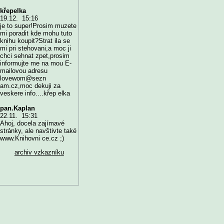
křepelka
19.12. 15:16
je to super!Prosim muzete
mi poradit kde mohu tuto
knihu koupit?Strat ila se
mi pri stehovani,a moc ji
chci sehnat zpet,prosim
informujte me na mou E-
mailovou adresu
lovewom@sezn
am.cz,moc dekuji za
veskere info....křep elka
pan.Kaplan
22.11. 15:31
Ahoj, docela zajímavé
stránky, ale navštivte také
www.Knihovni ce.cz ;)
archiv vzkazníku