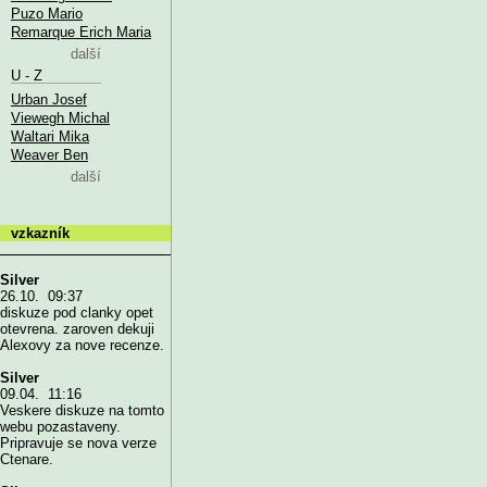
Puzo Mario
Remarque Erich Maria
další
U - Z
Urban Josef
Viewegh Michal
Waltari Mika
Weaver Ben
další
vzkazník
Silver
26.10. 09:37
diskuze pod clanky opet
otevrena. zaroven dekuji
Alexovy za nove recenze.
Silver
09.04. 11:16
Veskere diskuze na tomto
webu pozastaveny.
Pripravuje se nova verze
Ctenare.