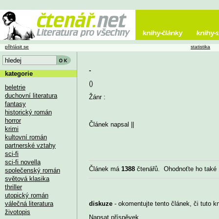
přihlásit se
statistika
-
kategorie
()
beletrie
duchovní literatura
Žánr :
fantasy
historický román
horror
Článek napsal
||
krimi
kultovní román
partnerské vztahy
sci-fi
sci-fi novella
Článek má
1388
čtenářů. Ohodnoťte ho také
společenský román
světová klasika
thriller
utopický román
válečná literatura
diskuze
- okomentujte tento článek, či tuto k
životopis
Napsat příspěvek
...