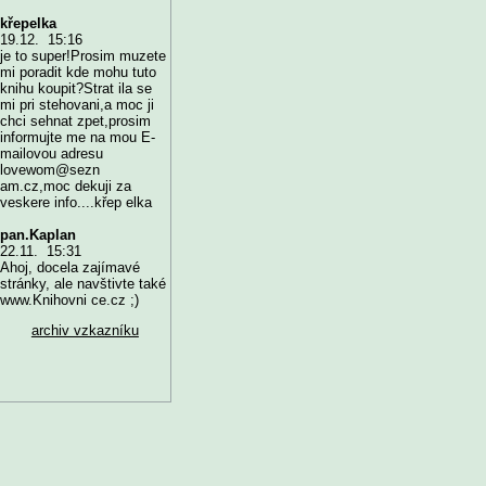
křepelka
19.12. 15:16
je to super!Prosim muzete
mi poradit kde mohu tuto
knihu koupit?Strat ila se
mi pri stehovani,a moc ji
chci sehnat zpet,prosim
informujte me na mou E-
mailovou adresu
lovewom@sezn
am.cz,moc dekuji za
veskere info....křep elka
pan.Kaplan
22.11. 15:31
Ahoj, docela zajímavé
stránky, ale navštivte také
www.Knihovni ce.cz ;)
archiv vzkazníku