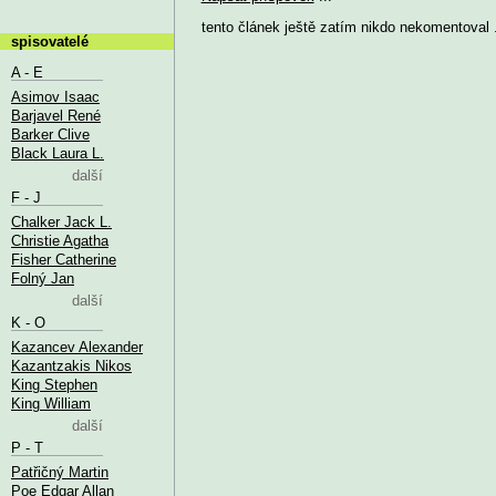
tento článek ještě zatím nikdo nekomentoval .
spisovatelé
A - E
Asimov Isaac
Barjavel René
Barker Clive
Black Laura L.
další
F - J
Chalker Jack L.
Christie Agatha
Fisher Catherine
Folný Jan
další
K - O
Kazancev Alexander
Kazantzakis Nikos
King Stephen
King William
další
P - T
Patřičný Martin
Poe Edgar Allan