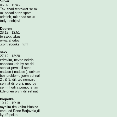
Silver
06.02. 11:46
Tak snad tentokrat se mi
uz podarilo ten spam
odstinit, tak snad se uz
tady neobjevi
Dooren
28.12. 12:51
to saxx: zkus
www.jahodovi
.com/ebooks. html
saxx
27.12. 13:20
zdravim, nevite nekdo
nahodou kde by se dal
sehnat prvni dil serie
nadace ( nadace ), celkem
bez problemu jsem sehnal
2 . & 3. dil, ale nemuzu
sehnat dil prvni. moc by
se mi hodila pomoc s tim
kde onen prvni dil sehnat
křepelka
19.12. 15:18
myslim tim knihu Hlubina
casu od Rene Barjavela,di
ky křepelka