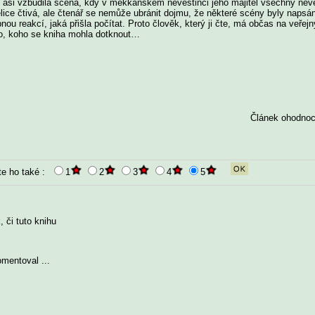
e asi vzbudila scéna, kdy v mekkánském nevěstinci jeho majitel všechny nev
lice čtivá, ale čtenář se nemůže ubránit dojmu, že některé scény byly naps
ou reakcí, jaká přišla počítat. Proto člověk, který ji čte, má občas na veře
kdo, koho se kniha mohla dotknout…
Článek ohodnoc
te ho také :
1
2
3
4
5
 či tuto knihu
omentoval ...