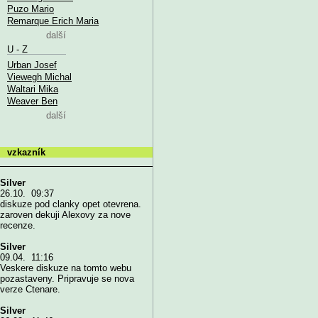
Puzo Mario
Remarque Erich Maria
další
U - Z
Urban Josef
Viewegh Michal
Waltari Mika
Weaver Ben
další
vzkazník
Silver
26.10. 09:37
diskuze pod clanky opet otevrena.
zaroven dekuji Alexovy za nove
recenze.
Silver
09.04. 11:16
Veskere diskuze na tomto webu
pozastaveny. Pripravuje se nova
verze Ctenare.
Silver