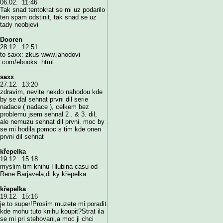
06.02. 11:46
Tak snad tentokrat se mi uz podarilo
ten spam odstinit, tak snad se uz
tady neobjevi
Dooren
28.12. 12:51
to saxx: zkus www.jahodovi
.com/ebooks. html
saxx
27.12. 13:20
zdravim, nevite nekdo nahodou kde
by se dal sehnat prvni dil serie
nadace ( nadace ), celkem bez
problemu jsem sehnal 2 . & 3. dil,
ale nemuzu sehnat dil prvni. moc by
se mi hodila pomoc s tim kde onen
prvni dil sehnat
křepelka
19.12. 15:18
myslim tim knihu Hlubina casu od
Rene Barjavela,di ky křepelka
křepelka
19.12. 15:16
je to super!Prosim muzete mi poradit
kde mohu tuto knihu koupit?Strat ila
se mi pri stehovani,a moc ji chci