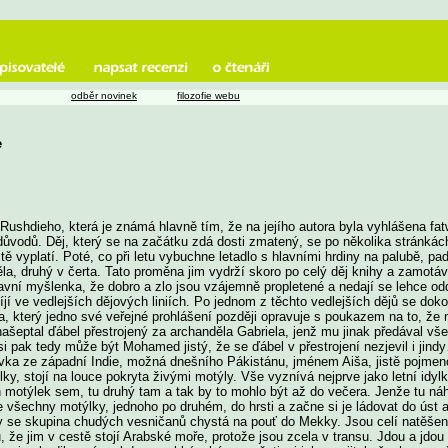
odběr novinek
filozofie webu
e
shdieho, která je známá hlavně tím, že na jejího autora byla vyhlášena fat
důvodů. Děj, který se na začátku zdá dosti zmatený, se po několika stránkách 
istě vyplatí. Poté, co při letu vybuchne letadlo s hlavními hrdiny na palubě, 
a, druhý v čerta. Tato proměna jim vydrží skoro po celý děj knihy a zamotává
lavní myšlenka, že dobro a zlo jsou vzájemně propletené a nedají se lehce 
víjí ve vedlejších dějových liniích. Po jednom z těchto vedlejších dějů se do
 který jedno své veřejné prohlášení později opravuje s poukazem na to, že 
ašeptal ďábel přestrojený za archanděla Gabriela, jenž mu jinak předával vš
si pak tedy může být Mohamed jistý, že se ďábel v přestrojení nezjevil i jin
á dívka ze západní Indie, možná dnešního Pákistánu, jménem Aiša, jistě pojm
, stojí na louce pokryta živými motýly. Vše vyznívá nejprve jako letní idyl
n motýlek sem, tu druhý tam a tak by to mohlo být až do večera. Jenže tu náh
e všechny motýlky, jednoho po druhém, do hrsti a začne si je ládovat do ús
dy se skupina chudých vesničanů chystá na pouť do Mekky. Jsou celí natěše
u, že jim v cestě stojí Arabské moře, protože jsou zcela v transu. Jdou a jdo