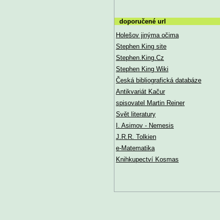
doporučené url
Holešov jinýma očima
Stephen King site
Stephen.King.Cz
Stephen King Wiki
Česká bibliografická databáze
Antikvariát Kačur
spisovatel Martin Reiner
Svět literatury
I. Asimov - Nemesis
J.R.R. Tolkien
e-Matematika
Knihkupectví Kosmas