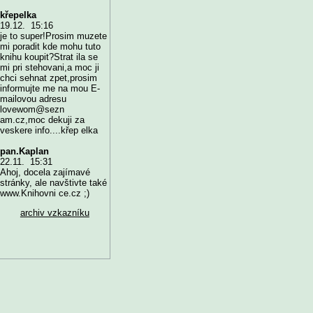
křepelka
19.12. 15:16
je to super!Prosim muzete
mi poradit kde mohu tuto
knihu koupit?Strat ila se
mi pri stehovani,a moc ji
chci sehnat zpet,prosim
informujte me na mou E-
mailovou adresu
lovewom@sezn
am.cz,moc dekuji za
veskere info....křep elka
pan.Kaplan
22.11. 15:31
Ahoj, docela zajímavé
stránky, ale navštivte také
www.Knihovni ce.cz ;)
archiv vzkazníku