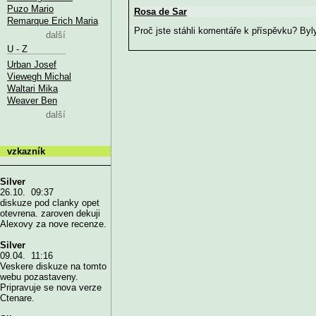
Puzo Mario
Rosa de Sar
Remarque Erich Maria
Proč jste stáhli komentáře k příspěvku? Byly 
další
U - Z
Urban Josef
Viewegh Michal
Waltari Mika
Weaver Ben
další
vzkazník
Silver
26.10. 09:37
diskuze pod clanky opet
otevrena. zaroven dekuji
Alexovy za nove recenze.
Silver
09.04. 11:16
Veskere diskuze na tomto
webu pozastaveny.
Pripravuje se nova verze
Ctenare.