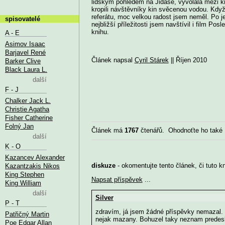
lidským pohledem na Jidáše, vyvolala mezi kře
kropili návštěvníky kin svěcenou vodou. Když 
referátu, moc velkou radost jsem neměl. Po j
spisovatelé
nejbližší příležitosti jsem navštívil i film Po
knihu.
A - E
Asimov Isaac
Barjavel René
Článek napsal
Cyril Stárek
|| Říjen 2010
Barker Clive
Black Laura L.
další
F - J
Chalker Jack L.
Christie Agatha
Fisher Catherine
Folný Jan
Článek má
1767
čtenářů. Ohodnoťte ho také
další
K - O
Kazancev Alexander
diskuze
- okomentujte tento článek, či tuto k
Kazantzakis Nikos
King Stephen
Napsat příspěvek
...
King William
další
Silver
P - T
zdravím, já jsem žádné příspěvky nemazal.
Patřičný Martin
nejak mazany. Bohuzel taky neznam predesly 
Poe Edgar Allan