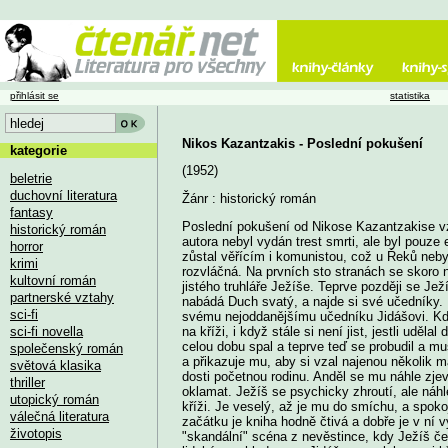
přihlásit se
statistika
Nikos Kazantzakis - Poslední pokušení
kategorie
(1952)
beletrie
duchovní literatura
Žánr : historický román
fantasy
Poslední pokušení od Nikose Kazantzakise vz
historický román
autora nebyl vydán trest smrti, ale byl pouz
horror
zůstal věřícím i komunistou, což u Řeků neby
krimi
rozvláčná. Na prvních sto stranách se skoro
kultovní román
jistého truhláře Ježíše. Teprve později se Jež
partnerské vztahy
nabádá Duch svatý, a najde si své učedníky. P
sci-fi
svému nejoddanějšímu učedníku Jidášovi. Když
sci-fi novella
na kříži, i když stále si není jist, jestli uděl
celou dobu spal a teprve teď se probudil a m
společenský román
a přikazuje mu, aby si vzal najenou několik m
světová klasika
dosti početnou rodinu. Anděl se mu náhle zjev
thriller
oklamat. Ježíš se psychicky zhroutí, ale náhle
utopický román
kříži. Je veselý, až je mu do smíchu, a spok
válečná literatura
začátku je kniha hodně čtivá a dobře je v ní
životopis
"skandální" scéna z nevěstince, kdy Ježíš če