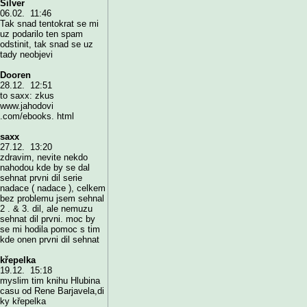
Silver
06.02. 11:46
Tak snad tentokrat se mi
uz podarilo ten spam
odstinit, tak snad se uz
tady neobjevi
Dooren
28.12. 12:51
to saxx: zkus
www.jahodovi
.com/ebooks. html
saxx
27.12. 13:20
zdravim, nevite nekdo
nahodou kde by se dal
sehnat prvni dil serie
nadace ( nadace ), celkem
bez problemu jsem sehnal
2 . & 3. dil, ale nemuzu
sehnat dil prvni. moc by
se mi hodila pomoc s tim
kde onen prvni dil sehnat
křepelka
19.12. 15:18
myslim tim knihu Hlubina
casu od Rene Barjavela,di
ky křepelka