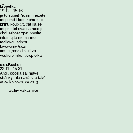
křepelka
19.12. 15:16
je to super!Prosim muzete
mi poradit kde mohu tuto
knihu koupit?Strat ila se
mi pri stehovani,a moc ji
chci sehnat zpet,prosim
informujte me na mou E-
mailovou adresu
lovewom@sezn
am.cz,moc dekuji za
veskere info....křep elka
pan.Kaplan
22.11. 15:31
Ahoj, docela zajímavé
stránky, ale navštivte také
www.Knihovni ce.cz ;)
archiv vzkazníku