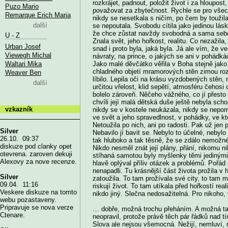
rozkrájet, padnout, položit život i za hloupos
Puzo Mario
považovat za zbytečnost. Rychle se pro všec
Remarque Erich Maria
nikdy se nesetkala s ničím, po čem by toužil
další
se nepoutala. Svobodu cítila jako jedinou lásku
že chce zůstat navždy svobodná a sama seb
U - Z
Znala svět, jeho hořkost, realitu. Co nezažila,
Urban Josef
snad i proto byla, jaká byla. Já ale vím, že v
Viewegh Michal
návraty, na prince, o jakých se ani v pohádká
Waltari Mika
Jako malé děvčátko věřila v Boha stejně jako 
chladného objetí mramorových stěn zimou rozt
Weaver Ben
líbilo. Lepila oči na krásu vyzdobených stěn,
další
určitou vřelost, klid sepětí, atmosféru čehosi
bolelo zároveň. Něčeho vážného, co jí přesto n
chvíli její malá dětská duše ještě nebyla scho
vzkazník
nikdy se v kostele neukázala, nikdy se nepomod
ve svět a jeho spravedlnost, v pohádky, ve kt
Netoužila po nich, ani po radosti. Pak už jen 
Silver
Nebavilo jí bavit se. Nebylo to účelné, nebylo
26.10. 09:37
tak hluboko a tak těsně, že se zdálo nemožné v
diskuze pod clanky opet
Nikdo nesměl znát její plány, přání, nikomu n
otevrena. zaroven dekuji
stíhaná samotou byly myšlenky těmi jedinými 
Alexovy za nove recenze.
hlavě oplýval příliv otázek a problémů. Pořád
nenapadli. Tu krásnější část života prožila v 
Silver
zatoužila. To tam prožívala své city, to tam m
09.04. 11:16
riskují život. To tam utíkala před hořkostí rea
Veskere diskuze na tomto
nikdo jiný. Slečna nedosažitelná. Pro nikoho,
webu pozastaveny.
Pripravuje se nova verze
… dobře, možná trochu přeháním. A možná ta
Ctenare.
neopravil, protože právě těch pár řádků nad t
Slova ale nejsou všemocná. Nežijí, nemluví, n