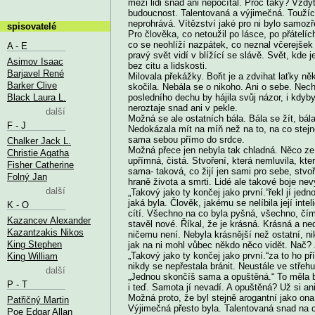
mezi lidi snad ani nepočítal. Proč taky? Vždyť
budoucnost. Talentovaná a výjimečná. Toužící
neprohrává. Vítězství jaké pro ni bylo samozř
spisovatelé
Pro člověka, co netoužil po lásce, po přátelích
co se neohlíží nazpátek, co neznal včerejšek 
A - E
pravý svět vidí v blížící se slávě. Svět, kd
Asimov Isaac
bez citu a lidskosti.
Barjavel René
Milovala překážky. Bořit je a zdvihat laťky ně
Barker Clive
skočila. Nebála se o nikoho. Ani o sebe. Nech
Black Laura L.
posledního dechu by hájila svůj názor, i kdyby
neroztaje snad ani v pekle.
další
Možná se ale ostatních bála. Bála se žít, bál
F - J
Nedokázala mít na míň než na to, na co stejně
sama sebou přímo do srdce.
Chalker Jack L.
Možná přece jen nebyla tak chladná. Něco ze 
Christie Agatha
upřímná, čistá. Stvoření, která nemluvila, kt
Fisher Catherine
sama- taková, co žijí jen sami pro sebe, stvoř
Folný Jan
hraně života a smrti. Lidé ale takové boje nev
další
„Takový jako ty končej jako první.“řekl jí jedno
jaká byla. Člověk, jakému se nelíbila její inte
K - O
cítí. Všechno na co byla pyšná, všechno, čím si
Kazancev Alexander
stavěl nové. Říkal, že je krásná. Krásná a n
Kazantzakis Nikos
ničemu není. Nebyla krásnější než ostatní, ni
King Stephen
jak na ni mohl vůbec někdo něco vidět. Nač? J
„Takový jako ty končej jako první.“za to ho p
King William
nikdy se nepřestala bránit. Neustále ve střehu
další
„Jednou skončíš sama a opuštěná.“ To měla 
P - T
i teď. Samota jí nevadí. A opuštěná? Už si ani 
Možná proto, že byl stejně arogantní jako ona
Patřičný Martin
Výjimečná přesto byla. Talentovaná snad na co
Poe Edgar Allan