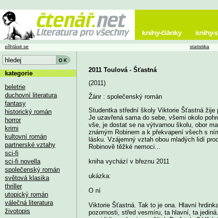
přihlásit se
statistika
2011 Toulová - Šťastná
kategorie
(2011)
beletrie
duchovní literatura
Žánr : společenský román
fantasy
Studentka střední školy Viktorie Šťastná žije
historický román
Je uzavřená sama do sebe, všemi okolo pohrd
horror
vše, je dostat se na výtvarnou školu, obor 
krimi
známým Robinem a k překvapení všech s ním v
kultovní román
lásku. Vzájemný vztah obou mladých lidí pro
partnerské vztahy
Robinově těžké nemoci...
sci-fi
sci-fi novella
kniha vychází v březnu 2011
společenský román
ukázka:
světová klasika
thriller
O ní
utopický román
válečná literatura
Viktorie Šťastná. Tak to je ona. Hlavní hrdink
životopis
pozornosti, střed vesmíru, ta hlavní, ta jedin