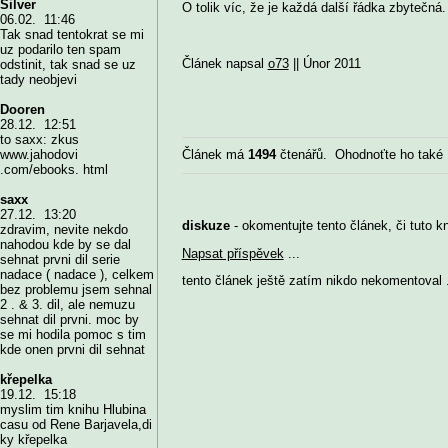
Silver
O tolik víc, že je každá další řádka zbytečná.
06.02. 11:46
Tak snad tentokrat se mi
uz podarilo ten spam
Článek napsal
o73
|| Únor 2011
odstinit, tak snad se uz
tady neobjevi
Dooren
28.12. 12:51
to saxx: zkus
Článek má
1494
čtenářů. Ohodnoťte ho také
www.jahodovi
.com/ebooks. html
saxx
27.12. 13:20
diskuze
- okomentujte tento článek, či tuto k
zdravim, nevite nekdo
nahodou kde by se dal
Napsat příspěvek
...
sehnat prvni dil serie
nadace ( nadace ), celkem
tento článek ještě zatím nikdo nekomentoval .
bez problemu jsem sehnal
2 . & 3. dil, ale nemuzu
sehnat dil prvni. moc by
se mi hodila pomoc s tim
kde onen prvni dil sehnat
křepelka
19.12. 15:18
myslim tim knihu Hlubina
casu od Rene Barjavela,di
ky křepelka