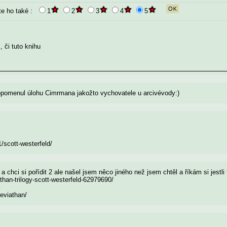
te ho také :
1
2
3
4
5
 či tuto knihu
opomenul úlohu Cimrmana jakožto vychovatele u arcivévody:)
/scott-westerfeld/
chci si pořídit 2 ale našel jsem něco jiného než jsem chtěl a říkám si jestli
than-trilogy-scott-westerfeld-62979690/
leviathan/