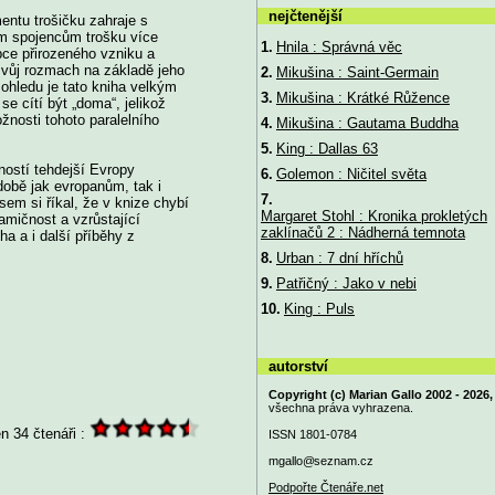
nejčtenější
entu trošičku zahraje s
jím spojencům trošku více
1.
Hnila : Správná věc
pce přirozeného vzniku a
 svůj rozmach na základě jeho
2.
Mikušina : Saint-Germain
ohledu je tato kniha velkým
3.
Mikušina : Krátké Růžence
e cítí být „doma“, jelikož
žnosti tohoto paralelního
4.
Mikušina : Gautama Buddha
5.
King : Dallas 63
ností tehdejší Evropy
6.
Golemon : Ničitel světa
době jak evropanům, tak i
7.
sem si říkal, že v knize chybí
Margaret Stohl : Kronika prokletých
amičnost a vzrůstající
zaklínačů 2 : Nádherná temnota
ha a i další příběhy z
8.
Urban : 7 dní hříchů
9.
Patřičný : Jako v nebi
10.
King : Puls
autorství
Copyright (c) Marian Gallo 2002 - 2026,
všechna práva vyhrazena.
n 34 čtenáři :
ISSN 1801-0784
mgallo@
seznam.cz
Podpořte Čtenáře.net