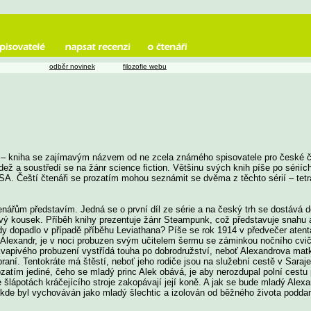
odběr novinek
filozofie webu
 – kniha se zajímavým názvem od ne zcela známého spisovatele pro české čt
dež a soustředí se na žánr science fiction. Většinu svých knih píše po sériíc
SA. Čeští čtenáři se prozatím mohou seznámit se dvěma z těchto sérií – tetral
enářům představím. Jedná se o první díl ze série a na český trh se dostává d
vý kousek. Příběh knihy prezentuje žánr Steampunk, což představuje snahu a
edy dopadlo v případě příběhu Leviathana? Píše se rok 1914 v předvečer aten
 Alexandr, je v noci probuzen svým učitelem šermu se záminkou nočního cvič
ekvapivého probuzení vystřídá touha po dobrodružství, neboť Alexandrova matka
aní. Tentokráte má štěstí, neboť jeho rodiče jsou na služební cestě v Saraj
atím jediné, čeho se mladý princ Alek obává, je aby nerozdupal polní cestu 
e šlápotách kráčejícího stroje zakopávají její koně. A jak se bude mladý Alex
de byl vychováván jako mladý šlechtic a izolován od běžného života poddan