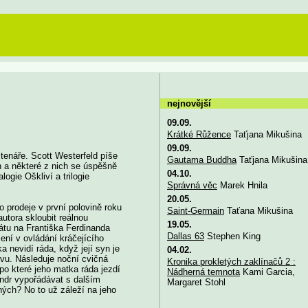
nejnovější
09.09.
Krátké Růžence
Taťjana Mikušina
09.09.
enáře. Scott Westerfeld píše
Gautama Buddha
Taťjana Mikušina
h a některé z nich se úspěšně
04.10.
ogie Oškliví a trilogie
Správná věc
Marek Hnila
20.05.
o prodeje v první polovině roku
Saint-Germain
Taťana Mikušina
utora skloubit reálnou
19.05.
tátu na Františka Ferdinanda
Dallas 63
Stephen King
ení v ovládání kráčejícího
 nevidí ráda, když její syn je
04.02.
evu. Následuje noční cvičná
Kronika prokletých zaklínačů 2 :
po které jeho matka ráda jezdí
Nádherná temnota
Kami Garcia,
andr vypořádávat s dalším
Margaret Stohl
ých? No to už záleží na jeho