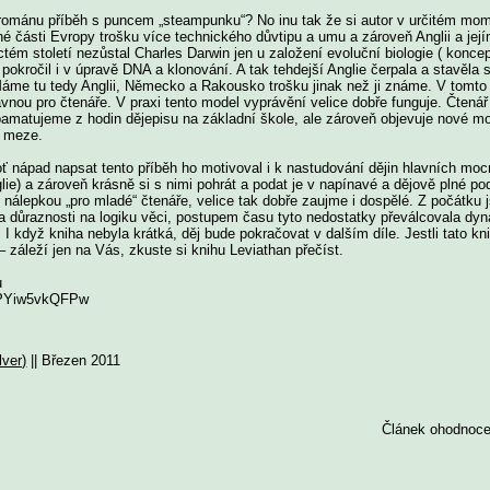
 románu příběh s puncem „steampunku“? No inu tak že si autor v určitém mom
dné části Evropy trošku více technického důvtipu a umu a zároveň Anglii a je
ctém století nezůstal Charles Darwin jen u založení evoluční biologie ( konce
 pokročil i v úpravě DNA a klonování. A tak tehdejší Anglie čerpala a stavěla
me tu tedy Anglii, Německo a Rakousko trošku jinak než ji známe. V tomto 
nou pro čtenáře. V praxi tento model vyprávění velice dobře funguje. Čtenář s
 pamatujeme z hodin dějepisu na základní škole, ale zároveň objevuje nové mo
á meze.
ť nápad napsat tento příběh ho motivoval i k nastudování dějin hlavních moc
) a zároveň krásně si s nimi pohrát a podat je v napínavé a dějově plné po
 nálepkou „pro mladé“ čtenáře, velice tak dobře zaujme i dospělé. Z počátku j
 důraznosti na logiku věci, postupem času tyto nedostatky převálcovala dyn
 I když kniha nebyla krátká, děj bude pokračovat v dalším díle. Jestli tato kni
 záleží jen na Vás, zkuste si knihu Leviathan přečíst.
u
=PYiw5vkQFPw
lver)
|| Březen 2011
Článek ohodnoce