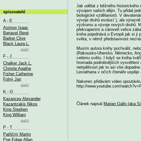
Jak udělat z běžného historického
vývojem našich dějin. Tu přidal je
spisovatelé
biologické vzdělanosti. V devatená
vývoje druhů evolucí ), ale výrazně
A - E
výzkumu a vývoje nových druhů. Má
Asimov Isaac
překvapením a zároveň velice zábav
Barjavel René
kniha pojednává o Evropě jak si ji
Barker Clive
světa, v němž představivost nezn
Black Laura L.
Musím autora knihy pochválit, nebo
další
(Rakousko-Uhersko, Německo, Anglie
F - J
celému světu. I když se kniha tváří
hromada podrobnějších vysvětlení a
Chalker Jack L.
netrpělivost jak to asi vše dopadne.
Christie Agatha
Leviathana v očích čtenáře uspěje –
Fisher Catherine
Folný Jan
Nakonec přidávám video upoutávk
další
http://www.youtube.com/watch?v
K - O
Kazancev Alexander
Článek napsal
Marian Gallo (aka Si
Kazantzakis Nikos
King Stephen
King William
další
P - T
Patřičný Martin
Poe Edgar Allan