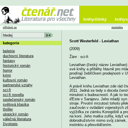
přihlásit se
statistika
Scott Westerfeld - Leviathan
kategorie
(2009)
beletrie
duchovní literatura
Žánr : sci-fi
fantasy
Leviathan (český název Leviathan)
historický román
své knihy a příběhy hlavně pro mlá
horror
prodírají žebříčkem prodejnosti v U
krimi
Leviathan.
kultovní román
partnerské vztahy
A právě knihu Leviathan zde rád čt
sci-fi
2011. Jedná se tedy o docela čerst
sci-fi novella
minulost s budoucností. A jak to t
d'Este v Sarajevu. Jeho mladý syn
společenský román
stroje. Prvotní mrzutost tohoto př
světová klasika
zaučován v ovládání vojenských zbr
thriller
vyjížďka ze zámku Konopiště a proz
utopický román
na koni. Jeho matka zuřila, když v
válečná literatura
dobrodružstvím mimo svůj zámek, k
životopis
instinktu a přesvědčením.