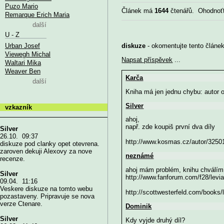
Puzo Mario
Článek má
1644
čtenářů. Ohodnoť
Remarque Erich Maria
další
U - Z
Urban Josef
diskuze
- okomentujte tento článek,
Viewegh Michal
Napsat příspěvek
...
Waltari Mika
Weaver Ben
Karča
další
Kniha má jen jednu chybu: autor 
Silver
vzkazník
ahoj,
např. zde koupiš první dva díly
Silver
26.10. 09:37
http://www.kosmas.cz/autor/32501
diskuze pod clanky opet otevrena.
zaroven dekuji Alexovy za nove
neznámé
recenze.
ahoj mám problém, knihu chválím a 
Silver
http://www.fanforum.com/f28/levia
09.04. 11:16
Veskere diskuze na tomto webu
http://scottwesterfeld.com/books/
pozastaveny. Pripravuje se nova
verze Ctenare.
Dominik
Silver
Kdy vyjde druhý díl?