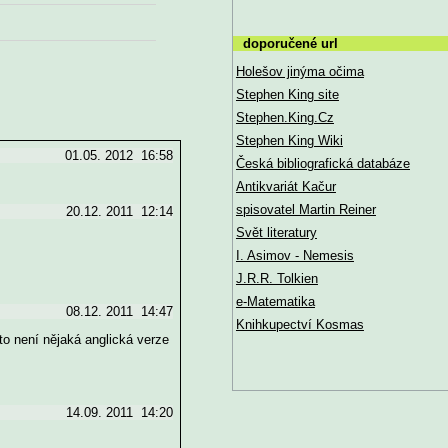
doporučené url
Holešov jinýma očima
Stephen King site
Stephen.King.Cz
Stephen King Wiki
01.05. 2012 16:58
Česká bibliografická databáze
Antikvariát Kačur
spisovatel Martin Reiner
20.12. 2011 12:14
Svět literatury
I. Asimov - Nemesis
J.R.R. Tolkien
e-Matematika
08.12. 2011 14:47
Knihkupectví Kosmas
 to není nějaká anglická verze
14.09. 2011 14:20