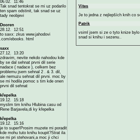
06.02. 11:46
Vites
Tak snad tentokrat se mi uz podarilo
ten spam odstinit, tak snad se uz
Je to jedna z nejlepších knih co 
tady neobjevi
Patrik
Dooren
28.12. 12:51
vsiml jsem si ze o tyto knize byl
to saxx: zkus www.jahodovi
snad si knihu i sezenu..
.com/ebooks. html
saxx
27.12. 13:20
zdravim, nevite nekdo nahodou kde
by se dal sehnat prvni dil serie
nadace ( nadace ), celkem bez
problemu jsem sehnal 2 . & 3. dil,
ale nemuzu sehnat dil prvni. moc by
se mi hodila pomoc s tim kde onen
prvni dil sehnat
křepelka
19.12. 15:18
myslim tim knihu Hlubina casu od
Rene Barjavela,di ky křepelka
křepelka
19.12. 15:16
je to super!Prosim muzete mi poradit
kde mohu tuto knihu koupit?Strat ila
se mi pri stehovani,a moc ji chci