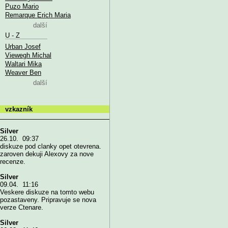
Puzo Mario
Remarque Erich Maria
další
U - Z
Urban Josef
Viewegh Michal
Waltari Mika
Weaver Ben
další
vzkazník
Silver
26.10. 09:37
diskuze pod clanky opet otevrena.
zaroven dekuji Alexovy za nove
recenze.
Silver
09.04. 11:16
Veskere diskuze na tomto webu
pozastaveny. Pripravuje se nova
verze Ctenare.
Silver