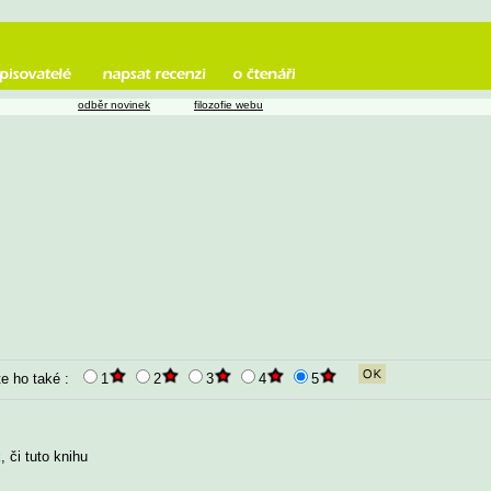
odběr novinek
filozofie webu
e ho také :
1
2
3
4
5
 či tuto knihu