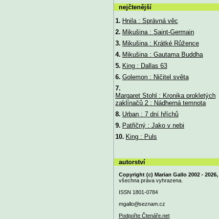
nejčtenější
1.
Hnila : Správná věc
2.
Mikušina : Saint-Germain
3.
Mikušina : Krátké Růžence
4.
Mikušina : Gautama Buddha
5.
King : Dallas 63
6.
Golemon : Ničitel světa
7.
Margaret Stohl : Kronika prokletých
zaklínačů 2 : Nádherná temnota
8.
Urban : 7 dní hříchů
9.
Patřičný : Jako v nebi
10.
King : Puls
autorství
Copyright (c) Marian Gallo 2002 - 2026,
všechna práva vyhrazena.
ISSN 1801-0784
mgallo@
seznam.cz
Podpořte Čtenáře.net