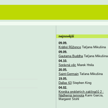
nejnovější
09.09.
Krátké Růžence
Taťjana Mikušina
09.09.
Gautama Buddha
Taťjana Mikušina
04.10.
Správná věc
Marek Hnila
20.05.
Saint-Germain
Taťana Mikušina
19.05.
Dallas 63
Stephen King
04.02.
Kronika prokletých zaklínačů 2 :
Nádherná temnota
Kami Garcia,
Margaret Stohl