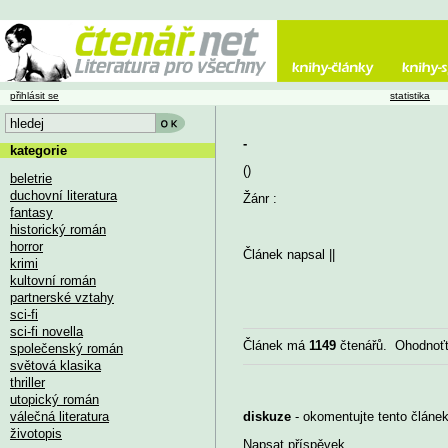
přihlásit se
statistika
-
kategorie
()
beletrie
duchovní literatura
Žánr :
fantasy
historický román
horror
Článek napsal
||
krimi
kultovní román
partnerské vztahy
sci-fi
sci-fi novella
Článek má
1149
čtenářů. Ohodnoťt
společenský román
světová klasika
thriller
utopický román
válečná literatura
diskuze
- okomentujte tento článek,
životopis
Napsat příspěvek
...