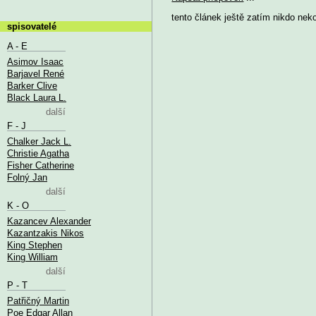
tento článek ještě zatím nikdo nek
spisovatelé
A - E
Asimov Isaac
Barjavel René
Barker Clive
Black Laura L.
další
F - J
Chalker Jack L.
Christie Agatha
Fisher Catherine
Folný Jan
další
K - O
Kazancev Alexander
Kazantzakis Nikos
King Stephen
King William
další
P - T
Patřičný Martin
Poe Edgar Allan