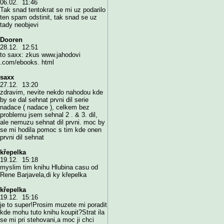
06.02. 11:46
Tak snad tentokrat se mi uz podarilo
ten spam odstinit, tak snad se uz
tady neobjevi
Dooren
28.12. 12:51
to saxx: zkus www.jahodovi
.com/ebooks. html
saxx
27.12. 13:20
zdravim, nevite nekdo nahodou kde
by se dal sehnat prvni dil serie
nadace ( nadace ), celkem bez
problemu jsem sehnal 2 . & 3. dil,
ale nemuzu sehnat dil prvni. moc by
se mi hodila pomoc s tim kde onen
prvni dil sehnat
křepelka
19.12. 15:18
myslim tim knihu Hlubina casu od
Rene Barjavela,di ky křepelka
křepelka
19.12. 15:16
je to super!Prosim muzete mi poradit
kde mohu tuto knihu koupit?Strat ila
se mi pri stehovani,a moc ji chci