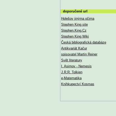
doporučené url
Holešov jinýma očima
Stephen King site
Stephen.King.Cz
Stephen King Wiki
Česká bibliografická databáze
Antikvariát Kačur
spisovatel Martin Reiner
Svět literatury
I. Asimov - Nemesis
J.R.R. Tolkien
e-Matematika
Knihkupectví Kosmas