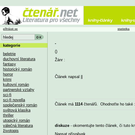
přihlásit se
statistika
-
kategorie
()
beletrie
duchovní literatura
Žánr :
fantasy
historický román
horror
Článek napsal
||
krimi
kultovní román
partnerské vztahy
sci-fi
sci-fi novella
Článek má
1114
čtenářů. Ohodnoťte ho také
společenský román
světová klasika
thriller
utopický román
válečná literatura
diskuze
- okomentujte tento článek, či tuto k
životopis
Napsat příspěvek
...