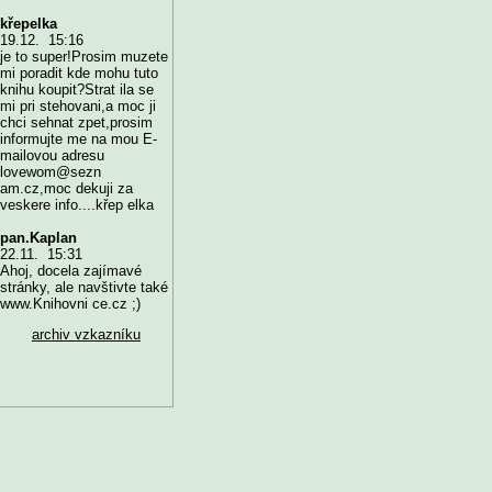
křepelka
19.12. 15:16
je to super!Prosim muzete
mi poradit kde mohu tuto
knihu koupit?Strat ila se
mi pri stehovani,a moc ji
chci sehnat zpet,prosim
informujte me na mou E-
mailovou adresu
lovewom@sezn
am.cz,moc dekuji za
veskere info....křep elka
pan.Kaplan
22.11. 15:31
Ahoj, docela zajímavé
stránky, ale navštivte také
www.Knihovni ce.cz ;)
archiv vzkazníku