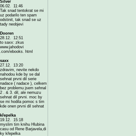
Silver
06.02. 11:46
Tak snad tentokrat se mi
uz podarilo ten spam
odstinit, tak snad se uz
tady neobjevi
Dooren
28.12. 12:51
to saxx: zkus
www.jahodovi
.com/ebooks. html
saxx
27.12. 13:20
zdravim, nevite nekdo
nahodou kde by se dal
sehnat prvni dil serie
nadace ( nadace ), celkem
bez problemu jsem sehnal
2 . & 3. dil, ale nemuzu
sehnat dil prvni. moc by
se mi hodila pomoc s tim
kde onen prvni dil sehnat
křepelka
19.12. 15:18
myslim tim knihu Hlubina
casu od Rene Barjavela,di
ky křepelka