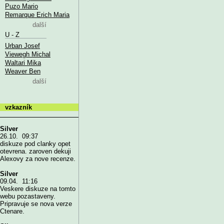
Puzo Mario
Remarque Erich Maria
další
U - Z
Urban Josef
Viewegh Michal
Waltari Mika
Weaver Ben
další
vzkazník
Silver
26.10. 09:37
diskuze pod clanky opet
otevrena. zaroven dekuji
Alexovy za nove recenze.
Silver
09.04. 11:16
Veskere diskuze na tomto
webu pozastaveny.
Pripravuje se nova verze
Ctenare.