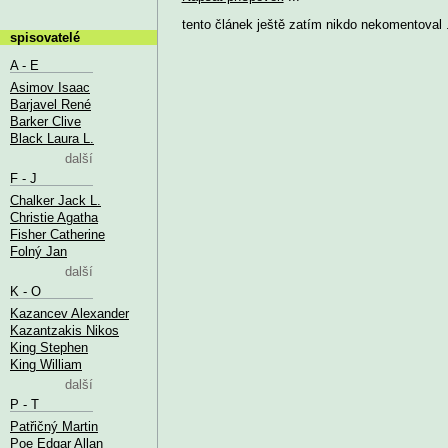
tento článek ještě zatím nikdo nekomentoval .
spisovatelé
A - E
Asimov Isaac
Barjavel René
Barker Clive
Black Laura L.
další
F - J
Chalker Jack L.
Christie Agatha
Fisher Catherine
Folný Jan
další
K - O
Kazancev Alexander
Kazantzakis Nikos
King Stephen
King William
další
P - T
Patřičný Martin
Poe Edgar Allan