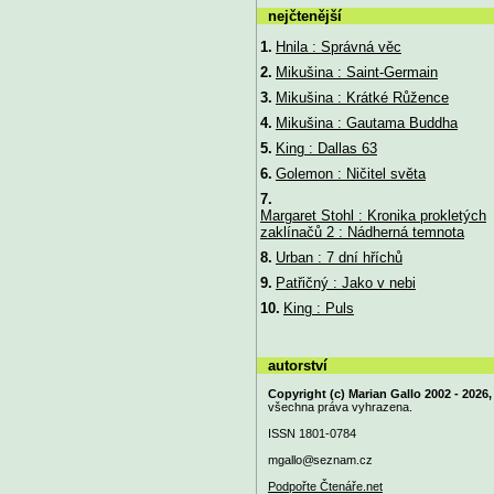
nejčtenější
1.
Hnila : Správná věc
2.
Mikušina : Saint-Germain
3.
Mikušina : Krátké Růžence
4.
Mikušina : Gautama Buddha
5.
King : Dallas 63
6.
Golemon : Ničitel světa
7.
Margaret Stohl : Kronika prokletých
zaklínačů 2 : Nádherná temnota
8.
Urban : 7 dní hříchů
9.
Patřičný : Jako v nebi
10.
King : Puls
autorství
Copyright (c) Marian Gallo 2002 - 2026,
všechna práva vyhrazena.
ISSN 1801-0784
mgallo@
seznam.cz
Podpořte Čtenáře.net