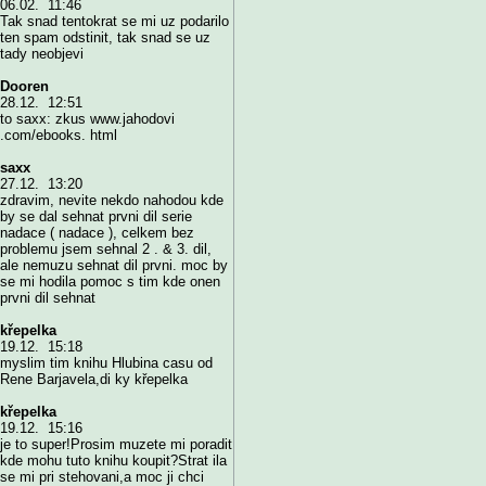
06.02. 11:46
Tak snad tentokrat se mi uz podarilo
ten spam odstinit, tak snad se uz
tady neobjevi
Dooren
28.12. 12:51
to saxx: zkus www.jahodovi
.com/ebooks. html
saxx
27.12. 13:20
zdravim, nevite nekdo nahodou kde
by se dal sehnat prvni dil serie
nadace ( nadace ), celkem bez
problemu jsem sehnal 2 . & 3. dil,
ale nemuzu sehnat dil prvni. moc by
se mi hodila pomoc s tim kde onen
prvni dil sehnat
křepelka
19.12. 15:18
myslim tim knihu Hlubina casu od
Rene Barjavela,di ky křepelka
křepelka
19.12. 15:16
je to super!Prosim muzete mi poradit
kde mohu tuto knihu koupit?Strat ila
se mi pri stehovani,a moc ji chci