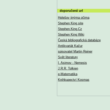
doporučené url
Holešov jinýma očima
Stephen King site
Stephen.King.Cz
Stephen King Wiki
Česká bibliografická databáze
Antikvariát Kačur
spisovatel Martin Reiner
Svět literatury
I. Asimov - Nemesis
J.R.R. Tolkien
e-Matematika
Knihkupectví Kosmas