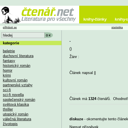
přihlásit se
statistika
-
kategorie
()
beletrie
duchovní literatura
Žánr :
fantasy
historický román
horror
Článek napsal
||
krimi
kultovní román
partnerské vztahy
sci-fi
sci-fi novella
Článek má
1324
čtenářů. Ohodnoť
společenský román
světová klasika
thriller
utopický román
válečná literatura
diskuze
- okomentujte tento článek,
životopis
Napsat příspěvek
...