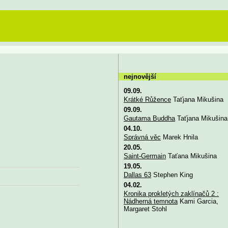
nejnovější
09.09.
Krátké Růžence
Taťjana Mikušina
09.09.
Gautama Buddha
Taťjana Mikušina
04.10.
Správná věc
Marek Hnila
20.05.
Saint-Germain
Taťana Mikušina
19.05.
Dallas 63
Stephen King
04.02.
Kronika prokletých zaklínačů 2 :
Nádherná temnota
Kami Garcia,
Margaret Stohl