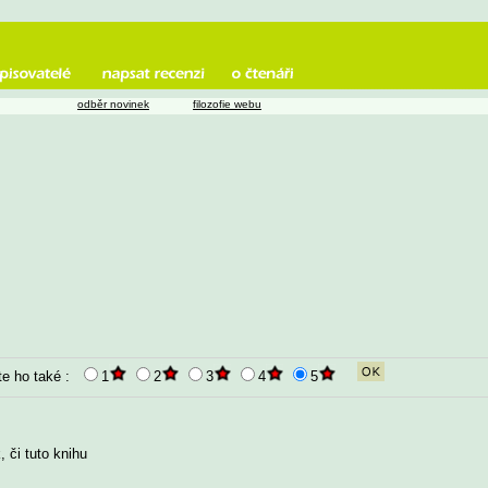
odběr novinek
filozofie webu
te ho také :
1
2
3
4
5
 či tuto knihu