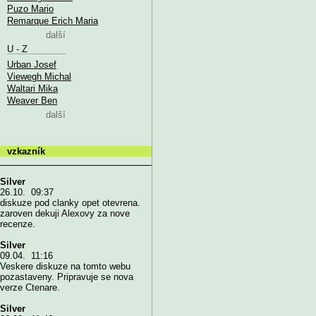
Puzo Mario
Remarque Erich Maria
další
U - Z
Urban Josef
Viewegh Michal
Waltari Mika
Weaver Ben
další
vzkazník
Silver
26.10. 09:37
diskuze pod clanky opet otevrena.
zaroven dekuji Alexovy za nove
recenze.
Silver
09.04. 11:16
Veskere diskuze na tomto webu
pozastaveny. Pripravuje se nova
verze Ctenare.
Silver