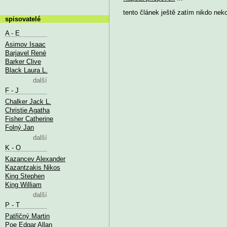
tento článek ještě zatím nikdo nek
spisovatelé
A - E
Asimov Isaac
Barjavel René
Barker Clive
Black Laura L.
další
F - J
Chalker Jack L.
Christie Agatha
Fisher Catherine
Folný Jan
další
K - O
Kazancev Alexander
Kazantzakis Nikos
King Stephen
King William
další
P - T
Patřičný Martin
Poe Edgar Allan