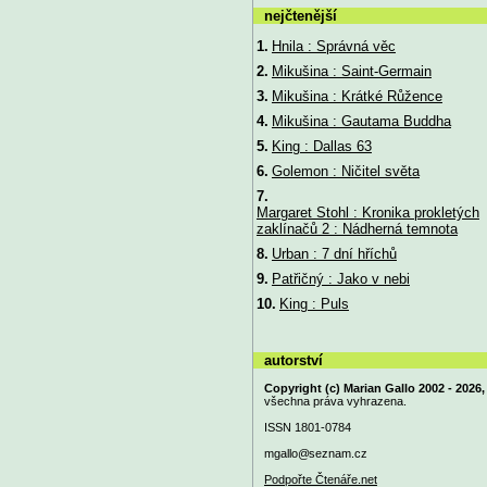
nejčtenější
1.
Hnila : Správná věc
2.
Mikušina : Saint-Germain
3.
Mikušina : Krátké Růžence
4.
Mikušina : Gautama Buddha
5.
King : Dallas 63
6.
Golemon : Ničitel světa
7.
Margaret Stohl : Kronika prokletých
zaklínačů 2 : Nádherná temnota
8.
Urban : 7 dní hříchů
9.
Patřičný : Jako v nebi
10.
King : Puls
autorství
Copyright (c) Marian Gallo 2002 - 2026,
všechna práva vyhrazena.
ISSN 1801-0784
mgallo@
seznam.cz
Podpořte Čtenáře.net