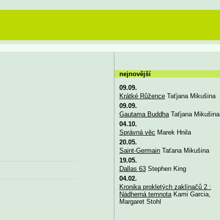
nejnovější
09.09.
Krátké Růžence
Taťjana Mikušina
09.09.
Gautama Buddha
Taťjana Mikušina
04.10.
Správná věc
Marek Hnila
20.05.
Saint-Germain
Taťana Mikušina
19.05.
Dallas 63
Stephen King
04.02.
Kronika prokletých zaklínačů 2 :
Nádherná temnota
Kami Garcia,
Margaret Stohl