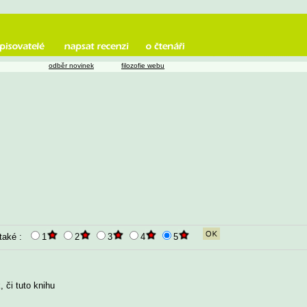
odběr novinek
filozofie webu
 také :
1
2
3
4
5
 či tuto knihu