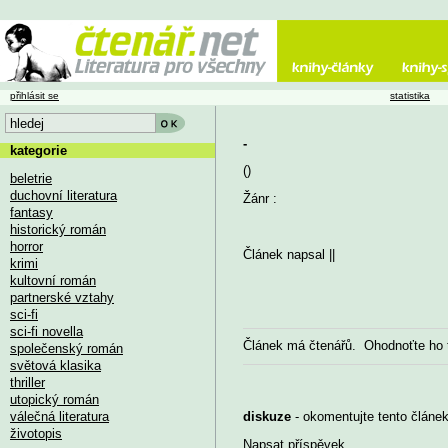
přihlásit se
statistika
-
kategorie
()
beletrie
duchovní literatura
Žánr :
fantasy
historický román
horror
Článek napsal
||
krimi
kultovní román
partnerské vztahy
sci-fi
sci-fi novella
Článek má
čtenářů. Ohodnoťte ho
společenský román
světová klasika
thriller
utopický román
válečná literatura
diskuze
- okomentujte tento článek,
životopis
Napsat příspěvek
...