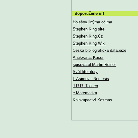
doporučené url
Holešov jinýma očima
Stephen King site
Stephen.King.Cz
Stephen King Wiki
Česká bibliografická databáze
Antikvariát Kačur
spisovatel Martin Reiner
Svět literatury
I. Asimov - Nemesis
J.R.R. Tolkien
e-Matematika
Knihkupectví Kosmas