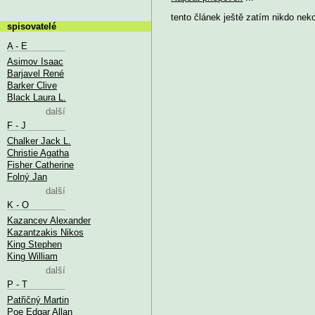
tento článek ještě zatím nikdo nek
spisovatelé
A - E
Asimov Isaac
Barjavel René
Barker Clive
Black Laura L.
další
F - J
Chalker Jack L.
Christie Agatha
Fisher Catherine
Folný Jan
další
K - O
Kazancev Alexander
Kazantzakis Nikos
King Stephen
King William
další
P - T
Patřičný Martin
Poe Edgar Allan