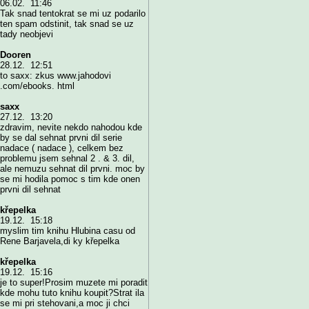
06.02. 11:46
Tak snad tentokrat se mi uz podarilo
ten spam odstinit, tak snad se uz
tady neobjevi
Dooren
28.12. 12:51
to saxx: zkus www.jahodovi
.com/ebooks. html
saxx
27.12. 13:20
zdravim, nevite nekdo nahodou kde
by se dal sehnat prvni dil serie
nadace ( nadace ), celkem bez
problemu jsem sehnal 2 . & 3. dil,
ale nemuzu sehnat dil prvni. moc by
se mi hodila pomoc s tim kde onen
prvni dil sehnat
křepelka
19.12. 15:18
myslim tim knihu Hlubina casu od
Rene Barjavela,di ky křepelka
křepelka
19.12. 15:16
je to super!Prosim muzete mi poradit
kde mohu tuto knihu koupit?Strat ila
se mi pri stehovani,a moc ji chci