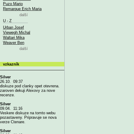
Puzo Mario
Remarque Erich Maria
další
U - Z
Urban Josef
Viewegh Michal
Waltari Mika
Weaver Ben
další
vzkazník
Silver
26.10. 09:37
diskuze pod clanky opet otevrena.
zaroven dekuji Alexovy za nove
recenze.
Silver
09.04. 11:16
Veskere diskuze na tomto webu
pozastaveny. Pripravuje se nova
verze Ctenare.
Silver