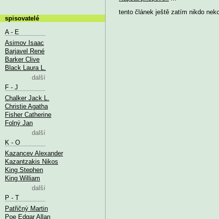
tento článek ještě zatím nikdo nek
spisovatelé
A - E
Asimov Isaac
Barjavel René
Barker Clive
Black Laura L.
další
F - J
Chalker Jack L.
Christie Agatha
Fisher Catherine
Folný Jan
další
K - O
Kazancev Alexander
Kazantzakis Nikos
King Stephen
King William
další
P - T
Patřičný Martin
Poe Edgar Allan