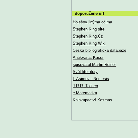
doporučené url
Holešov jinýma očima
Stephen King site
Stephen.King.Cz
Stephen King Wiki
Česká bibliografická databáze
Antikvariát Kačur
spisovatel Martin Reiner
Svět literatury
I. Asimov - Nemesis
J.R.R. Tolkien
e-Matematika
Knihkupectví Kosmas