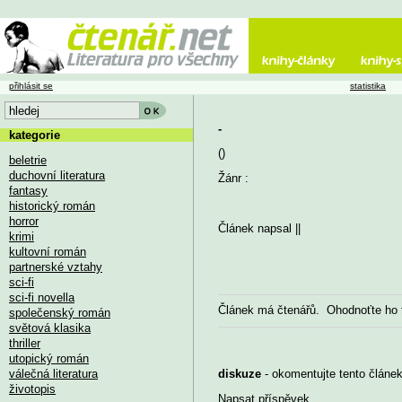
přihlásit se
statistika
-
kategorie
()
beletrie
duchovní literatura
Žánr :
fantasy
historický román
horror
Článek napsal
||
krimi
kultovní román
partnerské vztahy
sci-fi
sci-fi novella
Článek má
čtenářů. Ohodnoťte ho
společenský román
světová klasika
thriller
utopický román
válečná literatura
diskuze
- okomentujte tento článek,
životopis
Napsat příspěvek
...