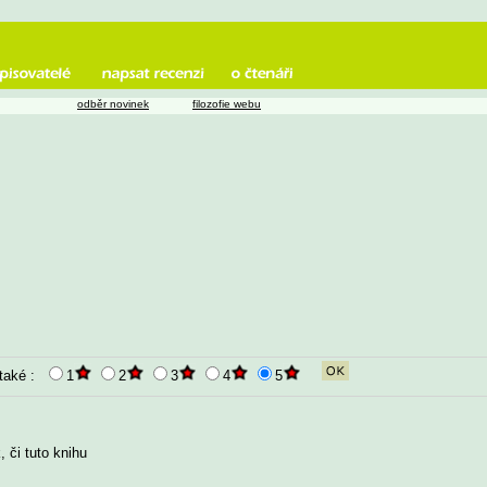
odběr novinek
filozofie webu
 také :
1
2
3
4
5
 či tuto knihu