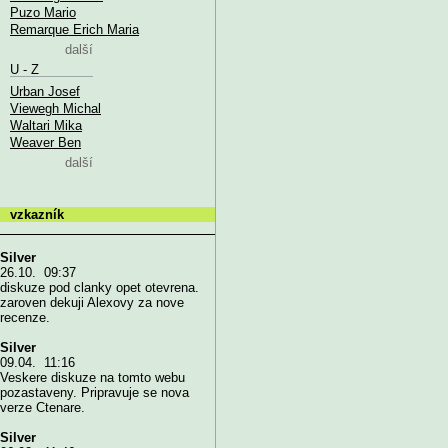
Puzo Mario
Remarque Erich Maria
další
U - Z
Urban Josef
Viewegh Michal
Waltari Mika
Weaver Ben
další
vzkazník
Silver
26.10. 09:37
diskuze pod clanky opet otevrena.
zaroven dekuji Alexovy za nove
recenze.
Silver
09.04. 11:16
Veskere diskuze na tomto webu
pozastaveny. Pripravuje se nova
verze Ctenare.
Silver