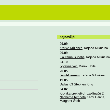
nejnovější
09.09.
Krátké Růžence
Taťjana Mikušina
09.09.
Gautama Buddha
Taťjana Mikušina
04.10.
Správná věc
Marek Hnila
20.05.
Saint-Germain
Taťana Mikušina
19.05.
Dallas 63
Stephen King
04.02.
Kronika prokletých zaklínačů 2 :
Nádherná temnota
Kami Garcia,
Margaret Stohl