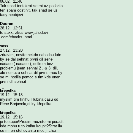
06.02. 11:46
Tak snad tentokrat se mi uz podarilo
ten spam odstinit, tak snad se uz
tady neobjevi
Dooren
28.12. 12:51
to saxx: zkus www.jahodovi
.com/ebooks. html
saxx
27.12. 13:20
zdravim, nevite nekdo nahodou kde
by se dal sehnat prvni dil serie
nadace ( nadace ), celkem bez
problemu jsem sehnal 2 . & 3. dil,
ale nemuzu sehnat dil prvni. moc by
se mi hodila pomoc s tim kde onen
prvni dil sehnat
křepelka
19.12. 15:18
myslim tim knihu Hlubina casu od
Rene Barjavela,di ky křepelka
křepelka
19.12. 15:16
je to super!Prosim muzete mi poradit
kde mohu tuto knihu koupit?Strat ila
se mi pri stehovani,a moc ji chci