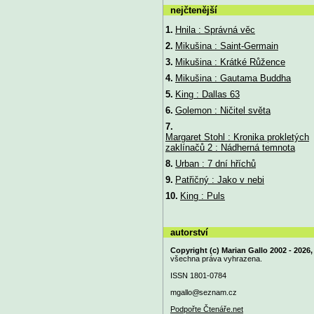
nejčtenější
1.
Hnila : Správná věc
2.
Mikušina : Saint-Germain
3.
Mikušina : Krátké Růžence
4.
Mikušina : Gautama Buddha
5.
King : Dallas 63
6.
Golemon : Ničitel světa
7.
Margaret Stohl : Kronika prokletých
zaklínačů 2 : Nádherná temnota
8.
Urban : 7 dní hříchů
9.
Patřičný : Jako v nebi
10.
King : Puls
autorství
Copyright (c) Marian Gallo 2002 - 2026,
všechna práva vyhrazena.
ISSN 1801-0784
mgallo@
seznam.cz
Podpořte Čtenáře.net