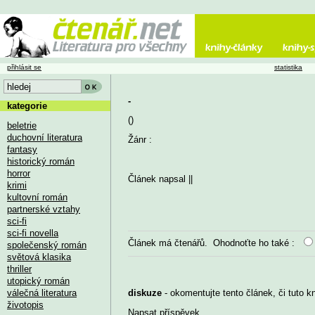
přihlásit se
statistika
-
kategorie
()
beletrie
duchovní literatura
Žánr :
fantasy
historický román
horror
Článek napsal
||
krimi
kultovní román
partnerské vztahy
sci-fi
sci-fi novella
Článek má
čtenářů. Ohodnoťte ho také :
společenský román
světová klasika
thriller
utopický román
válečná literatura
diskuze
- okomentujte tento článek, či tuto k
životopis
Napsat příspěvek
...