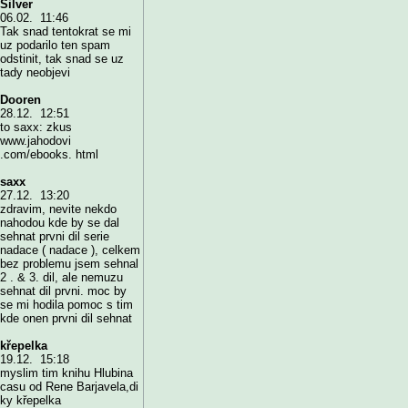
Silver
06.02. 11:46
Tak snad tentokrat se mi
uz podarilo ten spam
odstinit, tak snad se uz
tady neobjevi
Dooren
28.12. 12:51
to saxx: zkus
www.jahodovi
.com/ebooks. html
saxx
27.12. 13:20
zdravim, nevite nekdo
nahodou kde by se dal
sehnat prvni dil serie
nadace ( nadace ), celkem
bez problemu jsem sehnal
2 . & 3. dil, ale nemuzu
sehnat dil prvni. moc by
se mi hodila pomoc s tim
kde onen prvni dil sehnat
křepelka
19.12. 15:18
myslim tim knihu Hlubina
casu od Rene Barjavela,di
ky křepelka