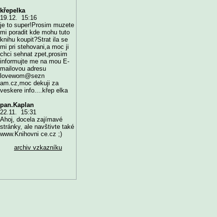
křepelka
19.12. 15:16
je to super!Prosim muzete
mi poradit kde mohu tuto
knihu koupit?Strat ila se
mi pri stehovani,a moc ji
chci sehnat zpet,prosim
informujte me na mou E-
mailovou adresu
lovewom@sezn
am.cz,moc dekuji za
veskere info....křep elka
pan.Kaplan
22.11. 15:31
Ahoj, docela zajímavé
stránky, ale navštivte také
www.Knihovni ce.cz ;)
archiv vzkazníku