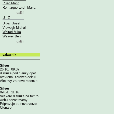
Puzo Mario
Remarque Erich Maria
další
U - Z
Urban Josef
Viewegh Michal
Waltari Mika
Weaver Ben
další
vzkazník
Silver
26.10. 09:37
diskuze pod clanky opet
otevrena. zaroven dekuji
Alexovy za nove recenze.
Silver
09.04. 11:16
Veskere diskuze na tomto
webu pozastaveny.
Pripravuje se nova verze
Ctenare.