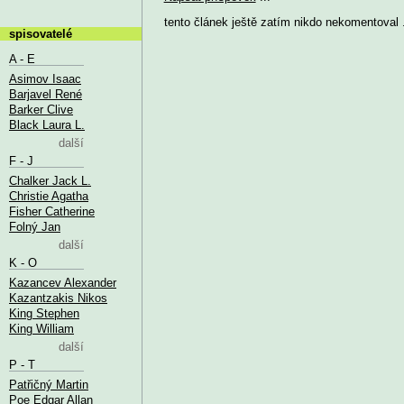
tento článek ještě zatím nikdo nekomentoval .
spisovatelé
A - E
Asimov Isaac
Barjavel René
Barker Clive
Black Laura L.
další
F - J
Chalker Jack L.
Christie Agatha
Fisher Catherine
Folný Jan
další
K - O
Kazancev Alexander
Kazantzakis Nikos
King Stephen
King William
další
P - T
Patřičný Martin
Poe Edgar Allan