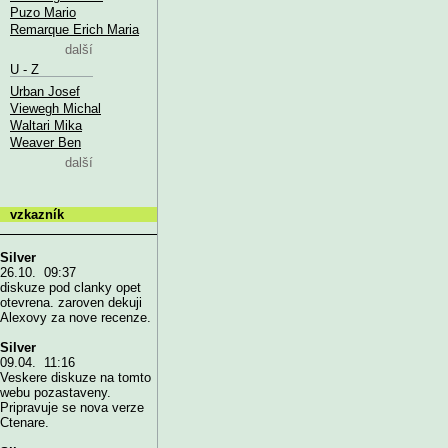
Puzo Mario
Remarque Erich Maria
další
U - Z
Urban Josef
Viewegh Michal
Waltari Mika
Weaver Ben
další
vzkazník
Silver
26.10. 09:37
diskuze pod clanky opet
otevrena. zaroven dekuji
Alexovy za nove recenze.
Silver
09.04. 11:16
Veskere diskuze na tomto
webu pozastaveny.
Pripravuje se nova verze
Ctenare.