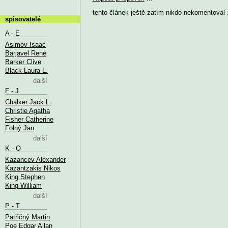
tento článek ještě zatím nikdo nekomentoval .
spisovatelé
A - E
Asimov Isaac
Barjavel René
Barker Clive
Black Laura L.
další
F - J
Chalker Jack L.
Christie Agatha
Fisher Catherine
Folný Jan
další
K - O
Kazancev Alexander
Kazantzakis Nikos
King Stephen
King William
další
P - T
Patřičný Martin
Poe Edgar Allan