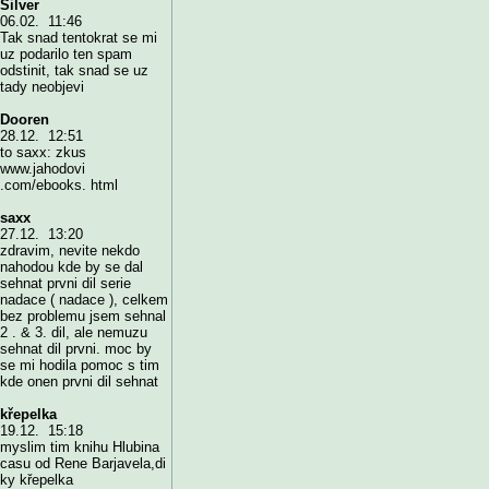
Silver
06.02. 11:46
Tak snad tentokrat se mi
uz podarilo ten spam
odstinit, tak snad se uz
tady neobjevi
Dooren
28.12. 12:51
to saxx: zkus
www.jahodovi
.com/ebooks. html
saxx
27.12. 13:20
zdravim, nevite nekdo
nahodou kde by se dal
sehnat prvni dil serie
nadace ( nadace ), celkem
bez problemu jsem sehnal
2 . & 3. dil, ale nemuzu
sehnat dil prvni. moc by
se mi hodila pomoc s tim
kde onen prvni dil sehnat
křepelka
19.12. 15:18
myslim tim knihu Hlubina
casu od Rene Barjavela,di
ky křepelka