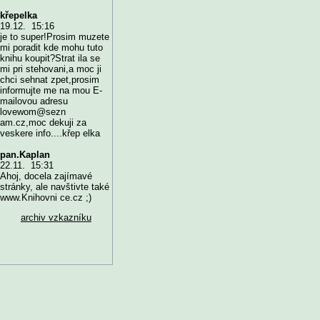
křepelka
19.12. 15:16
je to super!Prosim muzete
mi poradit kde mohu tuto
knihu koupit?Strat ila se
mi pri stehovani,a moc ji
chci sehnat zpet,prosim
informujte me na mou E-
mailovou adresu
lovewom@sezn
am.cz,moc dekuji za
veskere info....křep elka
pan.Kaplan
22.11. 15:31
Ahoj, docela zajímavé
stránky, ale navštivte také
www.Knihovni ce.cz ;)
archiv vzkazníku