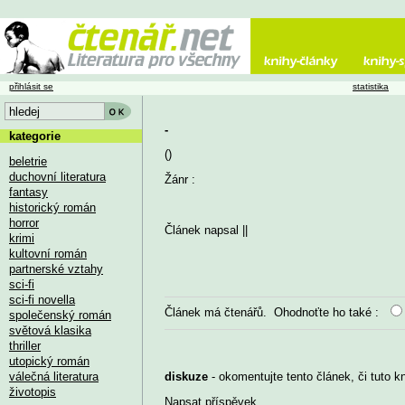
přihlásit se
statistika
-
kategorie
()
beletrie
duchovní literatura
Žánr :
fantasy
historický román
horror
Článek napsal
||
krimi
kultovní román
partnerské vztahy
sci-fi
sci-fi novella
Článek má
čtenářů. Ohodnoťte ho také :
společenský román
světová klasika
thriller
utopický román
válečná literatura
diskuze
- okomentujte tento článek, či tuto k
životopis
Napsat příspěvek
...