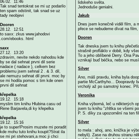
06.02. 11:46
lidskeho světa.
Tak snad tentokrat se mi uz podarilo
Jednoduše genialni.
ten spam odstinit, tak snad se uz
Jakub
tady neobjevi
Dnes jsem konečně viděl film, a mo
Dooren
přece se nebudeme dívat na film, 
28.12. 12:51
to saxx: zkus www.jahodovi
Dooren
.com/ebooks. html
Tak dneska jsem tu knihu přečetl
saxx
strašně profláklo v době, kdy vše
27.12. 13:20
To a jeho oblíbené Derry. Ona Pa
zdravim, nevite nekdo nahodou kde
vznikají buď béčka, nebo se musí p
by se dal sehnat prvni dil serie
nadace ( nadace ), celkem bez
Silver
problemu jsem sehnal 2 . & 3. dil,
ale nemuzu sehnat dil prvni. moc by
Ano, máš pravdu, kniha byla doopr
se mi hodila pomoc s tim kde onen
partie McCarthyho... Doopravdy b
prvni dil sehnat
vrcholý až po samotný konec. Přiz
křepelka
Veronika
19.12. 15:18
Kniha výborná, leč u některých op
myslim tim knihu Hlubina casu od
jsem tu knihu "zhltka se všemi po
Rene Barjavela,di ky křepelka
P. S. díky za upozornění na ten fil
křepelka
Silver
19.12. 15:16
je to super!Prosim muzete mi poradit
to mela : ahoj, ano, knižka je v
kde mohu tuto knihu koupit?Strat ila
nebyli). Zase na druhou stranu ně
se mi pri stehovani,a moc ji chci