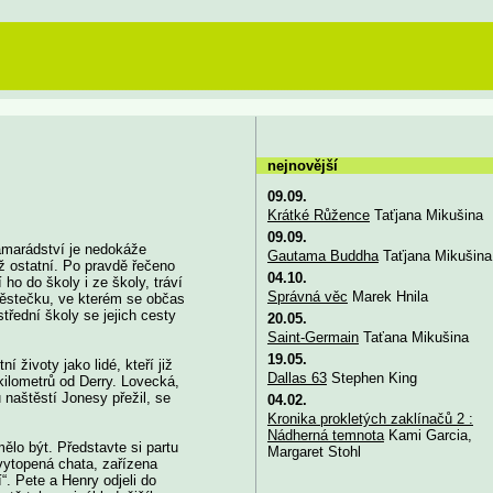
nejnovější
09.09.
Krátké Růžence
Taťjana Mikušina
09.09.
 kamarádství je nedokáže
Gautama Buddha
Taťjana Mikušina
ež ostatní. Po pravdě řečeno
04.10.
 ho do školy i ze školy, tráví
Správná věc
Marek Hnila
 městečku, ve kterém se občas
střední školy se jejich cesty
20.05.
Saint-Germain
Taťana Mikušina
19.05.
 životy jako lidé, kteří již
Dallas 63
Stephen King
 kilometrů od Derry. Lovecká,
 naštěstí Jonesy přežil, se
04.02.
Kronika prokletých zaklínačů 2 :
Nádherná temnota
Kami Garcia,
ělo být. Představte si partu
Margaret Stohl
 vytopená chata, zařízena
“. Pete a Henry odjeli do