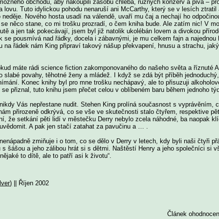
 možného obchodu, aby nakoupili zásobu chleba, různých konzerv a piva – pro
na lovu. Tuto idylickou pohodu nenaruší ani McCarthy, který se v lesích ztrati
o neděje. Nového hosta usadí na válendě, uvaří mu čaj a nechají ho odpočino
 se něco stane, co mi trošku prozradí, o čem kniha bude. Ale zatím nic! V 
autě a jen tak pokecávají, jsem byl již natolik ukolébán lovem a divokou pří
k se pousmívá nad řádky, docela i zábavnými, je mu celkem fajn a najednou b
u na řádek nám King připraví takový nášup překvapení, hnusu a strachu, jak
Pokud máte rádi science fiction zakomponovaného do našeho světa a říznuté A
ro slabé povahy, těhotné ženy a mládež. I když se zdá být příběh jednoduchý
mání. Konec knihy byl pro mne trošku nechápavý, ale to přisuzuji alkoholo
 se přiznal, tuto knihu jsem přečet celou v oblíbeném baru během jednoho tý
á, nikdy Vás nepřestane nudit. Stehen King prolíná současnost s vyprávěním
ám přirozeně odkrývá, co se vše ve skutečnosti stalo čtyřem, respektive pě
ní, že setkání pěti lidí v městečku Derry nebylo zcela náhodné, ba naopak k
 uvědomit. A pak jen stačí zatahat za pavučinu a … .
enápadně zmiňuje i o tom, co se dělo v Derry v letech, kdy byli naši čtyři př
šášou a jeho zálibou hrát si s dětmi. Naštěstí Henry a jeho společníci si vš
ějaké to dítě, ale to patří asi k životu“.
lver)
|| Říjen 2002
Článek ohodnocen 