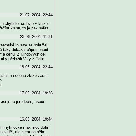
21.07. 2004 22:44
lmu chybělo, co bylo v knize -
ečíst knihu, to je pak nářez.
23.06. 2004 11:31
mozemské invaze se bohužel
aně taky dokázal připomenout
emá cenu. Z Kingových děl
aby přeložili Vlky z Calla!
18.05. 2004 22:44
ostali na scénu zkrze zadní
n
m.
17.05. 2004 19:36
asi je to jen dobře, aspoň
16.03. 2004 19:44
(Tommyknockeři tak moc dobří
 neviděl, ale jsem na něho