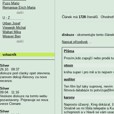
Puzo Mario
Remarque Erich Maria
další
Článek má
1728
čtenářů. Ohodnoť
U - Z
Urban Josef
Viewegh Michal
Waltari Mika
diskuze
- okomentujte tento článek,
Weaver Ben
další
Napsat příspěvek
...
Přéma
vzkazník
Prosím,kdo zapujčí nebo prodá tut
otoun
Silver
26.10. 09:37
kniha super i pro mě a to nejsem 
diskuze pod clanky opet otevrena.
zaroven dekuji Alexovy za nove
auditor
recenze.
Ten film byl taky suprovej, nevim
Silver
filmová databáze to potvrzuje(filmy
09.04. 11:16
Veskere diskuze na tomto webu
karony
pozastaveny. Pripravuje se nova
verze Ctenare.
Naprosto úžasný, King dokázal, ž
Strašně se mi líbila telepatie a K
Silver
schopnosti a v hlavě se vám usadí