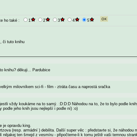
te ho také :
1
2
3
4
5
 či tuto knihu
o knihu? děkuji... Pardubice
velkým milovníkem sci-fi - film - ztráta času a naprostá sračka
 jestli vždy koukáme na to samý. :D:D:D Náhodou na to, že to bylo podle knih
 podle jeho knih jsou nejlepší i podle ní) :o)
e je opravdu king.
urtzova (resp. armádní ) debilita. Další super věc : představte si, že náhodou 
 nějakej ten šmejd z vesmíru - připočteme-li k tomu ještě vaši temnou stran