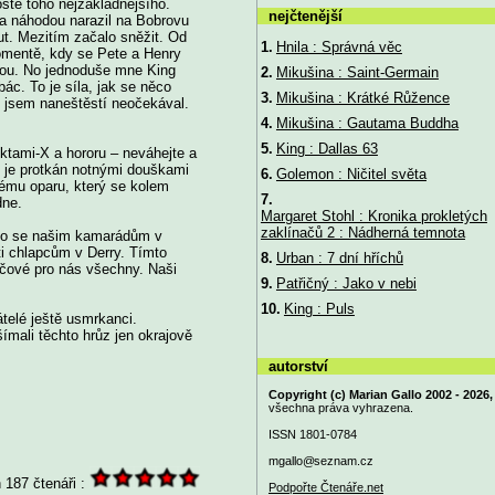
stě toho nejzákladnějšího.
nejčtenější
l a náhodou narazil na Bobrovu
ut. Mezitím začalo sněžit. Od
1.
Hnila : Správná věc
momentě, kdy se Pete a Henry
rodou. No jednoduše mne King
2.
Mikušina : Saint-Germain
ác. To je síla, jak se něco
3.
Mikušina : Krátké Růžence
ý jsem naneštěstí neočekával.
4.
Mikušina : Gautama Buddha
5.
King : Dallas 63
ktami-X a hororu – neváhejte a
, je protkán notnými douškami
6.
Golemon : Ničitel světa
vému oparu, který se kolem
7.
dne.
Margaret Stohl : Kronika prokletých
zaklínačů 2 : Nádherná temnota
, co se našim kamarádům v
ti chlapcům v Derry. Tímto
8.
Urban : 7 dní hříchů
líčové pro nás všechny. Naši
9.
Patřičný : Jako v nebi
10.
King : Puls
átelé ještě usmrkanci.
ímali těchto hrůz jen okrajově
autorství
Copyright (c) Marian Gallo 2002 - 2026,
všechna práva vyhrazena.
ISSN 1801-0784
mgallo@
seznam.cz
187 čtenáři :
Podpořte Čtenáře.net