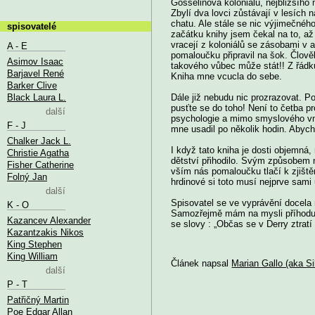
Gosselinova koloniálu, nejbližšího
Zbylí dva lovci zůstávají v lesích 
chatu. Ale stále se nic výjimečnéh
spisovatelé
začátku knihy jsem čekal na to, až
vracejí z koloniálů se zásobami v 
A - E
pomaloučku připravil na šok. Člově
Asimov Isaac
takového vůbec může stát!! Z řádk
Barjavel René
Kniha mne vcucla do sebe.
Barker Clive
Black Laura L.
Dále již nebudu nic prozrazovat. 
pusťte se do toho! Není to četba p
další
psychologie a mimo smyslového vní
F - J
mne usadil po několik hodin. Abych
Chalker Jack L.
I když tato kniha je dosti objemn
Christie Agatha
dětství přihodilo. Svým způsobem n
Fisher Catherine
vším nás pomaloučku tlačí k zjiště
Folný Jan
hrdinové si toto musí nejprve sami
další
Spisovatel se ve vyprávění docela n
K - O
Samozřejmě mám na mysli příhodu s 
Kazancev Alexander
se slovy : „Občas se v Derry ztratí n
Kazantzakis Nikos
King Stephen
King William
Článek napsal
Marian Gallo (aka Si
další
P - T
Patřičný Martin
Poe Edgar Allan