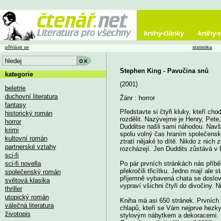
přihlásit se
statistika
Stephen King - Pavučina snů
kategorie
(2001)
beletrie
duchovní literatura
Žánr : horror
fantasy
Představte si čtyři kluky, kteří ch
historický román
rozdělit. Nazývejme je Henry, Pete,
horror
Dudditse našli sami náhodou. Navště
krimi
spolu volný čas hraním společenský
kultovní román
ztratí nějaké to dítě. Nikdo z nich
partnerské vztahy
rozcházejí. Jen Duddits zůstává v 
sci-fi
sci-fi novella
Po pár prvních stránkách nás příběh
překročili třicítku. Jedno mají ale 
společenský román
příjemně vybavená chata se doslova
světová klasika
vypraví všichni čtyři do divočiny. N
thriller
utopický román
Kniha má asi 650 stránek. Prvních 
válečná literatura
chlapů, kteří se Vám nejprve hezky
životopis
stylovým nábytkem a dekoracemi. Pr