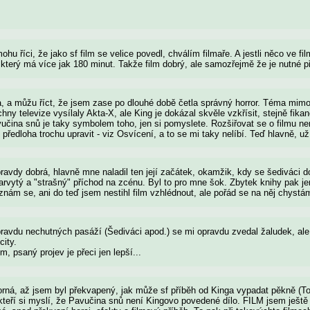
hu říci, že jako sf film se velice povedl, chválím filmaře. A jestli něco ve fi
který má více jak 180 minut. Takže film dobrý, ale samozřejmě že je nutné př
a, a můžu říct, že jsem zase po dlouhé době četla správný horror. Téma mi
chny televize vysílaly Akta-X, ale King je dokázal skvěle vzkřísit, stejně fik
vučina snů je taky symbolem toho, jen si pomyslete. Rozšiřovat se o filmu n
ředloha trochu upravit - viz Osvícení, a to se mi taky nelíbí. Teď hlavně, už 
avdy dobrá, hlavně mne naladil ten její začátek, okamžik, kdy se šediváci d
arvytý a "strašný" příchod na zcénu. Byl to pro mne šok. Zbytek knihy pak je
nám se, ani do teď jsem nestihl film vzhlédnout, ale pořád se na něj chystá
ravdu nechutných pasáží (Šediváci apod.) se mi opravdu zvedal žaludek, ale 
city.
m, psaný projev je přeci jen lepší...
ýborná, až jsem byl překvapený, jak může sf příběh od Kinga vypadat pěkně 
kteří si myslí, že Pavučina snů není Kingovo povedené dílo. FILM jsem ještě