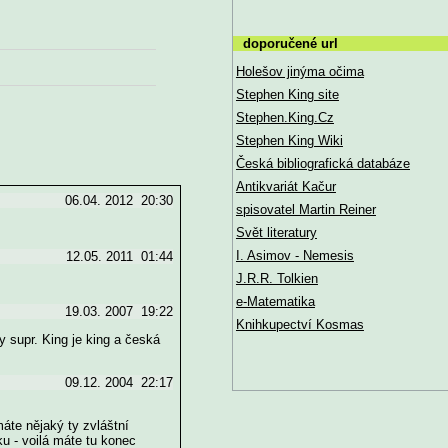
doporučené url
Holešov jinýma očima
Stephen King site
Stephen.King.Cz
Stephen King Wiki
Česká bibliografická databáze
Antikvariát Kačur
06.04. 2012 20:30
spisovatel Martin Reiner
Svět literatury
I. Asimov - Nemesis
12.05. 2011 01:44
J.R.R. Tolkien
e-Matematika
19.03. 2007 19:22
Knihkupectví Kosmas
y supr. King je king a česká
09.12. 2004 22:17
máte nějaký ty zvláštní
ku - voilá máte tu konec