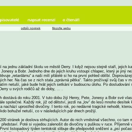
odběr novinek
filozofie webu
odí na jednu základní školu ve městě Derry. I když nejsou stejně staří, jejich
 Jonesy a Bobr. Jednoho dne do jejich kruhu vstoupí chlapec, který je jiný n
vuje „retardárnu“ a naši milí přátelé si ho na první pohled oblíbí. Doprovázejí
ch her. Na čas se z nich stala „správná pětka“. Takto prožívají svůj čas v
 zatím netuší, jaké bude hrát jejich setkání v budoucnu úlohu. Po dostudování 
Derry u svých rodičů až do doby, … .
 dostává do roku 2001. V tuto dobu žijí Henry, Pete, Jonesy a Bobr své vlastní
stále společné. Každý rok, již od dětství, jezdí na „lov“ do lesů mnoho desítek
 nachází uprostřed divočiny. I tento rok, po nedávné tragické nehodě, kterou
ikdo bohužel netuší, co v následujících pár dnech prožijí.
200 stránek je doslova strhujících. Autor do nich vměstnal všechno, co tam m
 představí. Poté si vyjedou zalenošit do divočiny s puškou v ruce. Příjemně
vní listopadový týden tentokrát slibuje dle předpovědi sněžení a „psí počasí