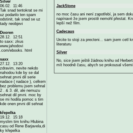
Silver
JackStone
06.02. 11:46
Tak snad tentokrat se mi
no moc času ani není zapotřebí, ja sem doká
uz podarilo ten spam
napínavé že jsem prostě nemohl přestat. Kni
odstinit, tak snad se uz
lepší než film.
tady neobjevi
Cadecaus
Dooren
28.12. 12:51
Urcite to stoji za precteni... sam jsem cetl 
to saxx: zkus
literaturu
www.jahodovi
.com/ebooks. html
Silver
saxx
No, sice jsem ještě žádnou knihu od Herberta
27.12. 13:20
mít hoodně času, abych se prokousal všemi 
zdravim, nevite nekdo
nahodou kde by se dal
sehnat prvni dil serie
nadace ( nadace ), celkem
bez problemu jsem sehnal
2 . & 3. dil, ale nemuzu
sehnat dil prvni. moc by
se mi hodila pomoc s tim
kde onen prvni dil sehnat
křepelka
19.12. 15:18
myslim tim knihu Hlubina
casu od Rene Barjavela,di
ky křepelka