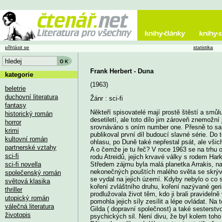
přihlásit se
statistika
Frank Herbert - Duna
kategorie
(1963)
beletrie
duchovní literatura
Žánr : sci-fi
fantasy
Někteří spisovatelé mají prostě štěstí a smůlu
historický román
desetiletí, ale toto dílo jim zároveň znemožní
horror
srovnáváno s oním number one. Přesně to sam
krimi
publikoval první díl budoucí slavné série. Do t
kultovní román
ohlasu, po Duně také nepřestal psát, ale všic
partnerské vztahy
A o čemže je tu řeč? V roce 1963 se na trhu 
sci-fi
rodu Atreidů, jejich krvavé války s rodem Ha
sci-fi novella
Středem zájmu byla malá planetka Arrakis, na
nekonečných pouštích malého světa se skrývali
společenský román
se vydal na jejich území. Kdyby nebylo o co st
světová klasika
koření zvláštního druhu, koření nazývané ger
thriller
prodlužovala život těm, kdo ji brali pravideln
utopický román
pomohla jejich síly zesílit a lépe ovládat. Na t
válečná literatura
Gilda ( dopravní společnost) a také sesterstv
životopis
psychických sil. Není divu, že byl kolem toh