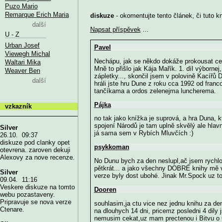
Puzo Mario
Remarque Erich Maria
diskuze
- okomentujte tento článek, či tuto k
další
Napsat příspěvek
...
U - Z
Urban Josef
Pavel
Viewegh Michal
Nechápu, jak se někdo dokáže prokousat ce
Waltari Mika
Mně to přišlo jak Kája Mařík. 1. díl výbornej
Weaver Ben
zápletky..., skončil jsem v polovině Kacířů Du
další
hráli jste hru Dune z roku cca 1992 od franc
tančíkama a ordos zelenejma luncherema.
Pájka
vzkazník
no tak jako knížka je suprová, a hra Duna, k
spojení Národů je tam uplně skvělý ale hlavně
Silver
já sama sem v Rybích Mluvčích :)
26.10. 09:37
diskuze pod clanky opet
psykkoman
otevrena. zaroven dekuji
Alexovy za nove recenze.
No Dunu bych za den neslupl,ač jsem rychločt
pětkrát... a jako všechny DOBRÉ knihy mě 
Silver
verze byly dost ubohé. Jinak Mr.Spock uz to 
09.04. 11:16
Veskere diskuze na tomto
Dooren
webu pozastaveny.
Pripravuje se nova verze
souhlasim,ja ctu vice nez jednu knihu za den
Ctenare.
na dlouhych 14 dni, pricemz posledni 4 dily j
nemusim cekat,uz mam prectenou i Bitvu o 