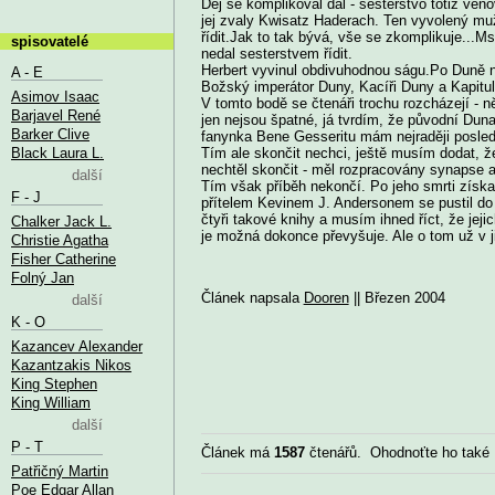
Děj se komplikoval dál - sesterstvo totiž věno
jej zvaly Kwisatz Haderach. Ten vyvolený muž
řídit.Jak to tak bývá, vše se zkomplikuje...Ms
spisovatelé
nedal sesterstvem řídit.
Herbert vyvinul obdivuhodnou ságu.Po Duně ná
A - E
Božský imperátor Duny, Kacíři Duny a Kapitu
Asimov Isaac
V tomto bodě se čtenáři trochu rozcházejí - ně
Barjavel René
jen nejsou špatné, já tvrdím, že původní Duna 
Barker Clive
fanynka Bene Gesseritu mám nejraději posledn
Black Laura L.
Tím ale skončit nechci, ještě musím dodat, že
nechtěl skončit - měl rozpracovány synapse as
další
Tím však příběh nekončí. Po jeho smrti získa
F - J
přítelem Kevinem J. Andersonem se pustil do
čtyři takové knihy a musím ihned říct, že jeji
Chalker Jack L.
je možná dokonce převyšuje. Ale o tom už v ji
Christie Agatha
Fisher Catherine
Folný Jan
Článek napsala
Dooren
|| Březen 2004
další
K - O
Kazancev Alexander
Kazantzakis Nikos
King Stephen
King William
další
P - T
Článek má
1587
čtenářů. Ohodnoťte ho také
Patřičný Martin
Poe Edgar Allan