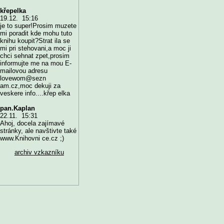
křepelka
19.12. 15:16
je to super!Prosim muzete
mi poradit kde mohu tuto
knihu koupit?Strat ila se
mi pri stehovani,a moc ji
chci sehnat zpet,prosim
informujte me na mou E-
mailovou adresu
lovewom@sezn
am.cz,moc dekuji za
veskere info....křep elka
pan.Kaplan
22.11. 15:31
Ahoj, docela zajímavé
stránky, ale navštivte také
www.Knihovni ce.cz ;)
archiv vzkazníku