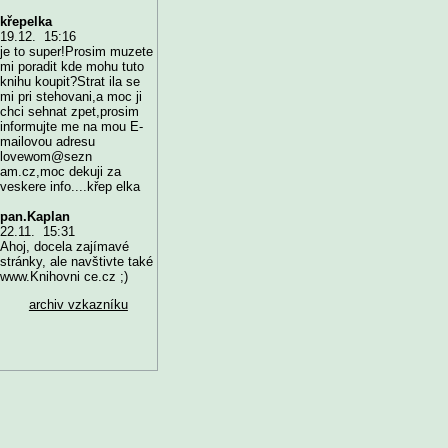
křepelka
19.12. 15:16
je to super!Prosim muzete
mi poradit kde mohu tuto
knihu koupit?Strat ila se
mi pri stehovani,a moc ji
chci sehnat zpet,prosim
informujte me na mou E-
mailovou adresu
lovewom@sezn
am.cz,moc dekuji za
veskere info....křep elka
pan.Kaplan
22.11. 15:31
Ahoj, docela zajímavé
stránky, ale navštivte také
www.Knihovni ce.cz ;)
archiv vzkazníku