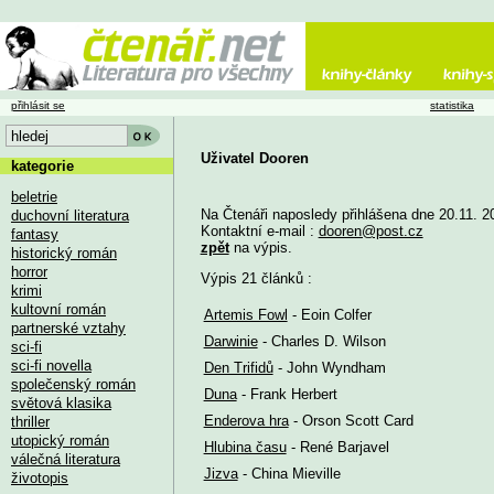
přihlásit se
statistika
Uživatel Dooren
kategorie
beletrie
Na Čtenáři naposledy přihlášena dne 20.11. 2
duchovní literatura
Kontaktní e-mail :
dooren@post.cz
fantasy
zpět
na výpis.
historický román
horror
Výpis 21 článků :
krimi
kultovní román
Artemis Fowl
- Eoin Colfer
partnerské vztahy
Darwinie
- Charles D. Wilson
sci-fi
sci-fi novella
Den Trifidů
- John Wyndham
společenský román
Duna
- Frank Herbert
světová klasika
Enderova hra
- Orson Scott Card
thriller
utopický román
Hlubina času
- René Barjavel
válečná literatura
Jizva
- China Mieville
životopis