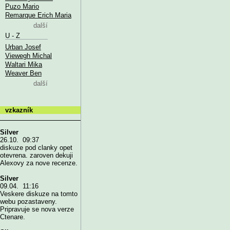
Puzo Mario
Remarque Erich Maria
další
U - Z
Urban Josef
Viewegh Michal
Waltari Mika
Weaver Ben
další
vzkazník
Silver
26.10. 09:37
diskuze pod clanky opet
otevrena. zaroven dekuji
Alexovy za nove recenze.
Silver
09.04. 11:16
Veskere diskuze na tomto
webu pozastaveny.
Pripravuje se nova verze
Ctenare.