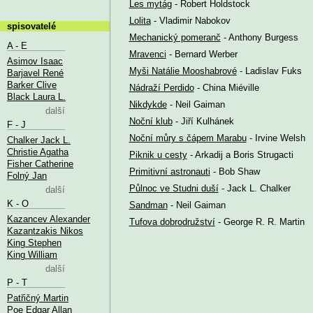
Les mytág
- Robert Holdstock
Lolita
- Vladimir Nabokov
spisovatelé
Mechanický pomeranč
- Anthony Burgess
A - E
Mravenci
- Bernard Werber
Asimov Isaac
Myši Natálie Mooshabrové
- Ladislav Fuks
Barjavel René
Barker Clive
Nádraží Perdido
- China Miéville
Black Laura L.
Nikdykde
- Neil Gaiman
další
Noční klub
- Jiří Kulhánek
F - J
Noční můry s čápem Marabu
- Irvine Welsh
Chalker Jack L.
Christie Agatha
Piknik u cesty
- Arkadij a Boris Strugacti
Fisher Catherine
Primitivní astronauti
- Bob Shaw
Folný Jan
Půlnoc ve Studni duší
- Jack L. Chalker
další
K - O
Sandman
- Neil Gaiman
Kazancev Alexander
Tufova dobrodružství
- George R. R. Martin
Kazantzakis Nikos
King Stephen
King William
další
P - T
Patřičný Martin
Poe Edgar Allan