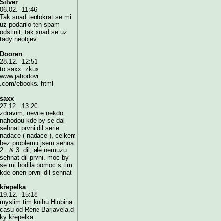
Silver
06.02. 11:46
Tak snad tentokrat se mi
uz podarilo ten spam
odstinit, tak snad se uz
tady neobjevi
Dooren
28.12. 12:51
to saxx: zkus
www.jahodovi
.com/ebooks. html
saxx
27.12. 13:20
zdravim, nevite nekdo
nahodou kde by se dal
sehnat prvni dil serie
nadace ( nadace ), celkem
bez problemu jsem sehnal
2 . & 3. dil, ale nemuzu
sehnat dil prvni. moc by
se mi hodila pomoc s tim
kde onen prvni dil sehnat
křepelka
19.12. 15:18
myslim tim knihu Hlubina
casu od Rene Barjavela,di
ky křepelka