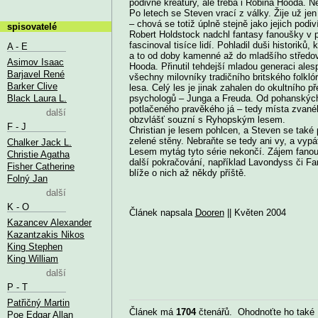
podivné kreatury, ale třeba i Robina Hooda. N
Po letech se Steven vrací z války. Žije už jen
– chová se totiž úplně stejně jako jejich podi
spisovatelé
Robert Holdstock nadchl fantasy fanoušky v p
fascinoval tisíce lidí. Pohladil duši historik
A - E
a to od doby kamenné až do mladšího středov
Asimov Isaac
Hooda. Přinutil tehdejší mladou generaci ales
Barjavel René
všechny milovníky tradičního britského folkló
Barker Clive
lesa. Celý les je jinak zahalen do okultního 
Black Laura L.
psychologů – Junga a Freuda. Od pohanských 
potlačeného pravěkého já – tedy místa zvanéh
další
obzvlášť souzní s Ryhopským lesem.
F - J
Christian je lesem pohlcen, a Steven se také
zelené stěny. Nebraňte se tedy ani vy, a vypá
Chalker Jack L.
Lesem mytág tyto série nekončí. Zájem fanouš
Christie Agatha
další pokračování, například Lavondyss či Fan
Fisher Catherine
blíže o nich až někdy příště.
Folný Jan
další
K - O
Článek napsala
Dooren
|| Květen 2004
Kazancev Alexander
Kazantzakis Nikos
King Stephen
King William
další
P - T
Patřičný Martin
Článek má
1704
čtenářů. Ohodnoťte ho také
Poe Edgar Allan