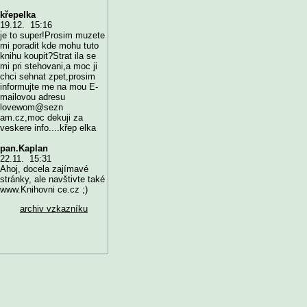
křepelka
19.12. 15:16
je to super!Prosim muzete
mi poradit kde mohu tuto
knihu koupit?Strat ila se
mi pri stehovani,a moc ji
chci sehnat zpet,prosim
informujte me na mou E-
mailovou adresu
lovewom@sezn
am.cz,moc dekuji za
veskere info....křep elka
pan.Kaplan
22.11. 15:31
Ahoj, docela zajímavé
stránky, ale navštivte také
www.Knihovni ce.cz ;)
archiv vzkazníku