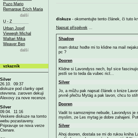
Puzo Mario
Remarque Erich Maria
další
diskuze
- okomentujte tento článek, či tuto k
U - Z
Napsat příspěvek
...
Urban Josef
Viewegh Michal
Waltari Mika
Shadow
Weaver Ben
mam dotaz hodte mi to klidne na mail neja
další
pc ?
Dooren
vzkazník
Klidne si Lavondyss nech, byl sice fascinuji
jestli se to teda da vubec rict...
Silver
Silver
26.10. 09:37
diskuze pod clanky opet
Jo, a můžu pak napsat článek o knize Lavon
otevrena. zaroven dekuji
prvně přečtu Mytág a pak lavon, chcu to stih
Alexovy za nove recenze.
Dooren
Silver
09.04. 11:16
Vadit to samozrejme nebude, Lavondyss je si
Veskere diskuze na tomto
myslim, ze Les mytag je dobre zahajeni. Po
webu pozastaveny.
Silver
Pripravuje se nova verze
Ctenare.
Ahoj dooren, dostala se mi do rukou kniha 