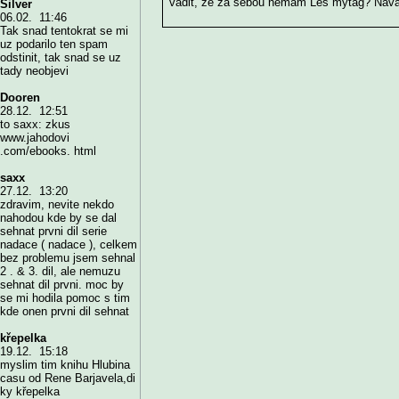
vadit, že za sebou nemám Les mytág? Navaz
Silver
06.02. 11:46
Tak snad tentokrat se mi
uz podarilo ten spam
odstinit, tak snad se uz
tady neobjevi
Dooren
28.12. 12:51
to saxx: zkus
www.jahodovi
.com/ebooks. html
saxx
27.12. 13:20
zdravim, nevite nekdo
nahodou kde by se dal
sehnat prvni dil serie
nadace ( nadace ), celkem
bez problemu jsem sehnal
2 . & 3. dil, ale nemuzu
sehnat dil prvni. moc by
se mi hodila pomoc s tim
kde onen prvni dil sehnat
křepelka
19.12. 15:18
myslim tim knihu Hlubina
casu od Rene Barjavela,di
ky křepelka