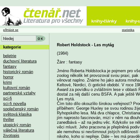
přihlásit se
statistika
Robert Holdstock - Les mytág
kategorie
(1984)
beletrie
duchovní literatura
Žánr : fantasy
fantasy
Jméno Roberta Holdstocka je pojmem pro vše
historický román
zoolog několik let provozoval svou praxi, pak
horror
věnovat naplno. Známe ho jako autora mnoha 
krimi
Keltové, Nordici, či gotické období. V roce 19
kultovní román
Award za povídku o zvláštním lese v oblasti 
partnerské vztahy
dostal za něj další cenu BSFA. A pak ještě W
sci-fi
Les mytá.
sci-fi novella
Čím toto dílo okouzlilo širokou veřejnost? Pr
příběhem: George Huxley se svou rodinou žije
společenský román
Ryhopského lesa. Má dva chlapce, Christiana 
světová klasika
jím naprosto fascinován, mizí v něm na dlou
thriller
zanedbává – až na jednu věc. Kdykoliv se ně
utopický román
věci mluvit. Jeho pracovna je přeplněná podiv
válečná literatura
ale nemohou si nevšimnout jistých odlišnost
životopis
nikoho, koho si nepřeje. Dále – les má pravdě