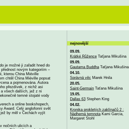
nejnovější
09.09.
Krátké Růžence
Taťjana Mikušina
09.09.
do je možné ji zařadit hned do
Gautama Buddha
Taťjana Mikušina
me přednost novým kategoriím –
04.10.
i, kterou China Miéville
Správná věc
Marek Hnila
em chtěl China Miéville popsat
chycena a pojmenována. Autora
20.05.
ho přezdívek, z nichž asi
Saint-Germain
Taťana Mikušina
 a všech dalších, jež z ni
19.05.
 nekonečně temné stojaté vody
Dallas 63
Stephen King
rverech a online bookshopech,
04.02.
y Award. Celý anglofonní svět
Kronika prokletých zaklínačů 2 :
 jež by měl v Čechách vyjít
Nádherná temnota
Kami Garcia,
Margaret Stohl
v nočních ulicích a