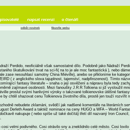
odběr novinek
filozofie webu
Nádraží Perdido, neoficiálně však samostatné dílo. Podobně jako Nádraží Perdi
tarého škatulkování trvat na sci-fi( na to je ale moc fantastická ), nebo dá
m ale zase nesouhlasí samotny China Miéville), anebo se přikloníme ke kategori
IRD ( z anglického slova tajuplnost, tajemství, nadpřirozenost). Tímto názv
skomírající fantasy literatuře – snaha o její osvěžení a nápravu byla tedy za
měrně zajímavé osobnosti. Mezi fanoušky J.R.R.Tolkiena si již vysloužil mno
Miéville proslul svými hanlivými výroky o takzvané tolkienovske útěšné fantasy
by chtěl shazovat cenu Tolkienova životního díla, prostě jen touží rozvířit
rozhodně nebudete zklamáni, svědčí jak nadšené komentáře na literárních se
ugust Derleth Award a taktéž nominace na ceny HUGO a WFA – World Fantas
očkavě nakupuje ( nebo spíše už také dočítá) třetí díl nazvaný Iron Council,
.
osi velmi podivného. Cosi otrávilo sny a zneklidnilo celé město. Cosi lovilo 