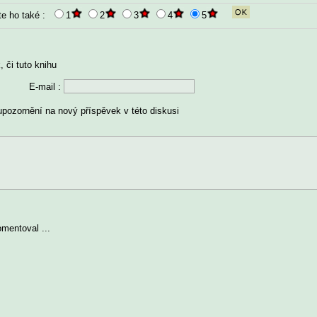
te ho také :
1
2
3
4
5
 či tuto knihu
E-mail :
upozornění na nový příspěvek v této diskusi
omentoval ...