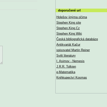
doporučené url
Holešov jinýma očima
Stephen King site
Stephen.King.Cz
Stephen King Wiki
Česká bibliografická databáze
Antikvariát Kačur
spisovatel Martin Reiner
Svět literatury
I. Asimov - Nemesis
J.R.R. Tolkien
e-Matematika
Knihkupectví Kosmas