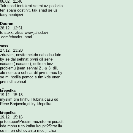
06.02. 11:46
Tak snad tentokrat se mi uz podarilo
ten spam odstinit, tak snad se uz
tady neobjevi
Dooren
28.12. 12:51
to saxx: zkus www.jahodovi
.com/ebooks. html
saxx
27.12. 13:20
zdravim, nevite nekdo nahodou kde
by se dal sehnat prvni dil serie
nadace ( nadace ), celkem bez
problemu jsem sehnal 2 . & 3. dil,
ale nemuzu sehnat dil prvni. moc by
se mi hodila pomoc s tim kde onen
prvni dil sehnat
křepelka
19.12. 15:18
myslim tim knihu Hlubina casu od
Rene Barjavela,di ky křepelka
křepelka
19.12. 15:16
je to super!Prosim muzete mi poradit
kde mohu tuto knihu koupit?Strat ila
se mi pri stehovani,a moc ji chci