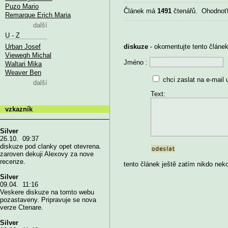
Puzo Mario
Článek má
1491
čtenářů. Ohodnoť
Remarque Erich Maria
další
U - Z
Urban Josef
diskuze
- okomentujte tento článek,
Viewegh Michal
Jméno :
Waltari Mika
Weaver Ben
chci zaslat na e-mail 
další
Text:
vzkazník
Silver
26.10. 09:37
diskuze pod clanky opet otevrena.
zaroven dekuji Alexovy za nove
recenze.
tento článek ještě zatím nikdo nek
Silver
09.04. 11:16
Veskere diskuze na tomto webu
pozastaveny. Pripravuje se nova
verze Ctenare.
Silver