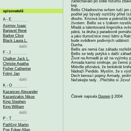
zanechávalo po sobe rozumu zbavené 
boji.
Bellis Chladnovína ovšem tuší jen 
spisovatelé
podílel její bývalý roztržitý přítel
dlouho. Krizová teorie a pokročilá
A - E
životem. Bellis se s Izákem rozešl
Asimov Isaac
Mladá a talentovaná lingvistka ovše
Barjavel René
pátrá, ta druha ji paradoxně pomáh
Barker Clive
a jako tlumočnice mezi lidmi a Rak
Black Laura L.
bude svědkem podivných událostí. 
Durrha.
další
Bellis ani nemá čas záhadu rozřeši
F - J
Bellis se tedy potýká s další záha
Život na Armadě je až na vyjímky 
Chalker Jack L.
Armada kamsi směruje, po čemsi pá
Christie Agatha
Miéville přiznává, že tentokrát knihu
Fisher Catherine
Nádraží Perdido. Myslím, že s vý
Folný Jan
Dech beroucí popisy Armady, prolína
další
Nečekejte tedy…Přečtěte si Jizvu!
K - O
Kazancev Alexander
Článek napsala
Dooren
|| 2004
Kazantzakis Nikos
King Stephen
King William
další
P - T
Patřičný Martin
Poe Edgar Allan