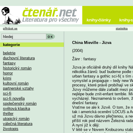
přihlásit se
statistika
China Mieville - Jizva
kategorie
(2004)
beletrie
duchovní literatura
Žánr : fantasy
fantasy
Jizva je oficiálně druhý díl knihy 
historický román
několika žánrů: buď budeme podle s
horror
urban fantasy a gothic sci-fi( s tí
krimi
vymyslel a propaguje – tedy new WE
kultovní román
procesy, které právě probíhají ve 
partnerské vztahy
Jizvy můžeme dále zařadit mezi po
sci-fi
nejlépe bude znít-enfant terrible. 
sci-fi novella
vycházejí. Neznamená to ovšem, že 
dnešní fantasy.
společenský román
Vraťme se ale k Jizvě. O tom, že 
světová klasika
tak i americká ocenění LOCUS a A
thriller
už má Jizvu dávno přečtenou, a ned
utopický román
příští rok pod názvem Železná rada
válečná literatura
A nyní již k ději:
životopis
V létě se v Novem Krobuzonu stalo c