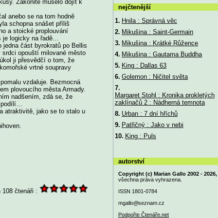
 kusy. Zákonitě muselo dojít k
nejčtenější
ačal anebo se na tom hodně
1.
Hnila : Správná věc
byla schopna snášet příliš
ho a stoické proplouvání
2.
Mikušina : Saint-Germain
s je logicky na řadě…
3.
Mikušina : Krátké Růžence
o jedna část byrokratů po Bellis
v srdci opouští milované město
4.
Mikušina : Gautama Buddha
úkol ji přesvědčí o tom, že
5.
King : Dallas 63
okomořské vrtné soupravy
6.
Golemon : Ničitel světa
se pomalu vzdaluje. Bezmocná
7.
etkem plovoucího města Armady.
Margaret Stohl : Kronika prokletých
lním nadšením, zdá se, že
zaklínačů 2 : Nádherná temnota
 podílí…
 atraktivitě, jako se to stalo u
8.
Urban : 7 dní hříchů
9.
Patřičný : Jako v nebi
nihoven.
10.
King : Puls
autorství
Copyright (c) Marian Gallo 2002 - 2026,
všechna práva vyhrazena.
108 čtenáři :
ISSN 1801-0784
mgallo@
seznam.cz
Podpořte Čtenáře.net