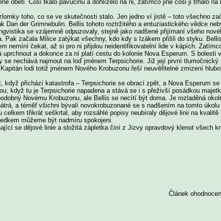
oběti. Cosi tkalo pavučinu a dohlíželo na ni, zatímco jiné cosi ji trhalo na
zlomky toho, co se ve skutečnosti stalo. Jen jedno ví jistě – toto všechno z
 Izák Dan der Grimnebulin. Bellis tohoto roztržitého a entuziastického vědce ne
 lingvistika se vzájemně odpuzovaly, stejně jako nadšené přijímaní všeho nové
a. Pak začala Milice zatýkat všechny, kdo kdy s Izákem přišli do styku. Belli
m nemíní čekat, až si pro ni přijdou neidentifikovatelní lide v kápích. Zatímc
á uprchnout a dokonce za ní platí cestu do kolonie Nova Esperum. S bolesti 
y se nechává najmout na loď jménem Terpsichorie. Již její první tlumočnický 
Kapitán lodi totiž jménem Nového Krobuzonu řeší neuvěřitelné zmizení hlub
t, když přichází katastrofa – Terpsichorie se obrací zpět, a Nova Esperum 
dou, když tu je Terpsichorie napadena a stává se i s přeživší posádkou maj
podobný Novému Krobuzonu, ale Bellis se necítí být doma. Je rozladěná oko
trá, a téměř všichni bývalí novokrobuzonané se s nadšením na tomto úkolu
 celkem třikrát seškrtal, aby rozsáhlé popisy neubíraly dějové linii na kvalitě a
sledkem můžeme být nadmíru spokojeni.
jící se dějové linie a složitá zápletka činí z Jizvy opravdový klenot všech k
Článek ohodnocen 