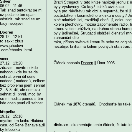
Silver
Bratři Strugacti v této knize nabízejí jednu z
06.02. 11:46
byly vysloveny. Co když lidská civilizace
Tak snad tentokrat se mi
byla pro Návštěvu tak cizí a nepatrná, že si 
uz podarilo ten spam
pozůstatkem kosmického pikniku u cesty? Jen s
odstinit, tak snad se uz
plné mladých lidi, rozdělají oheň, jí, celou no
tady neobjevi
kolem plechovky, možná zapomenuté rádio, h
stranu velice urážlivá, na druhou stranu humo
Dooren
byly jedinečné, Strugacti obdrželi členství mn
28.12. 12:51
zahraniční dílo
to saxx: zkus
roku, přínos světové literatuře nebo za origi
www.jahodovi
nezabije, kniha má kolem pouhých sta stran, a 
.com/ebooks. html
saxx
Článek napsala
Dooren
|| Únor 2005
27.12. 13:20
zdravim, nevite nekdo
nahodou kde by se dal
sehnat prvni dil serie
nadace ( nadace ), celkem
bez problemu jsem sehnal
2 . & 3. dil, ale nemuzu
sehnat dil prvni. moc by
se mi hodila pomoc s tim
kde onen prvni dil sehnat
Článek má
1876
čtenářů. Ohodnoťte ho také
křepelka
19.12. 15:18
myslim tim knihu Hlubina
diskuze
- okomentujte tento článek, či tuto k
casu od Rene Barjavela,di
ky křepelka