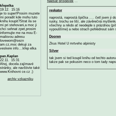
Napsat příspěvek
...
křepelka
19.12. 15:16
reskator
je to super!Prosim muzete
mi poradit kde mohu tuto
naprostá, naprostá špička ..... četl jsem ji do
knihu koupit?Strat ila se
rusky, trochu se liší, ale závěrečná myšlenka 
mi pri stehovani,a moc ji
všechny a nikdo ať neodejde s prázdnou (píš
chci sehnat zpet,prosim
vypouštíme) a nebo strach pohlédnout sám s
informujte me na mou E-
Dooren
mailovou adresu
lovewom@sezn
Zkus Hotel U mrtveho alpinisty
am.cz,moc dekuji za
veskere info....křep elka
Silver
pan.Kaplan
tak jsem si ted koupil knihu od techto autor
22.11. 15:31
takze pak se pokusim neco o tom tady naps
Ahoj, docela zajímavé
stránky, ale navštivte také
www.Knihovni ce.cz ;)
archiv vzkazníku