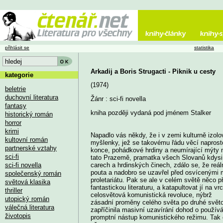
přihlásit se
statistika
Arkadij a Boris Strugacti - Piknik u cesty
kategorie
(1974)
beletrie
duchovní literatura
Žánr : sci-fi novella
fantasy
kniha později vydaná pod jménem Stalker
historický román
horror
krimi
Napadlo vás někdy, že i v zemi kulturně izol
kultovní román
myšlenky, jež se takovému řádu věcí naprosto
partnerské vztahy
konce, pohádkové hrdiny a neumírající mýty n
sci-fi
tato Prazemě, pramatka všech Slovanů kdysi 
sci-fi novella
carech a hrdinských činech, zdálo se, že reál
pouta a nadobro se uzavřel před osvícenými 
společenský román
proletariátu. Pak se ale v celém světě něco p
světová klasika
fantastickou literaturu, a katapultovat jí na v
thriller
celosvětová komunistická revoluce, nýbrž
utopický román
zásadní proměny celého světa po druhé světov
válečná literatura
zapříčinila masivní uzavírání dohod o použív
životopis
promptní nástup komunistického režimu. Tak č