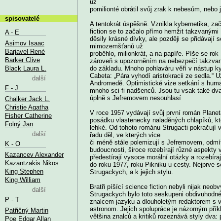
už
pomilionté obrátil svůj zrak k nebesům, nebo 
spisovatelé
A tentokrát úspěšně. Vznikla kybernetika, za
fiction se to začalo přímo hemžit takzvaným
A - E
děsily krásné dívky, ale později se přidávají 
Asimov Isaac
mimozemšťanů už
Barjavel René
proběhlo, milionkrát, a na papíře. Píše se ro
Barker Clive
zároveň s upozorněním na nebezpečí takzvan
Black Laura L.
do základu. Mnoho pohlaváru věří v nástup ky
Cabeta: „Pára vyhodí aristokracii ze sedla.“
další
Andromedě. Optimistické vize setkání s huma
F - J
mnoho sci-fi nadšenců. Jsou tu vsak také dva r
úplně s Jefremovem nesouhlasí
Chalker Jack L.
Christie Agatha
V roce 1957 vydávají svůj první román Plane
Fisher Catherine
posádku vlastenecky naladěných chlapíků, kte
Folný Jan
lehké. Od tohoto románu Strugacti pokračují v
další
řadu děl, ve kterých vice
či méně stále polemizují s Jefremovem, odmít
K - O
budoucnosti, široce rozebírají různé aspekty 
Kazancev Alexander
předestírají vysoce morální otázky a rozebíra
Kazantzakis Nikos
do roku 1977, roku Pikniku u cesty. Nejprve 
King Stephen
Strugackych, a k jejich stylu.
King William
Bratři píšící science fiction nebyli nijak neo
další
Strugackych bylo toto seskupeni obdivuhodné
P - T
znalcem jazyku a dlouholetým redaktorem s ve
astronom. Jejich spolupráce je názorným přík
Patřičný Martin
většina znalců a kritiků rozeznává styly dva: 
Poe Edgar Allan