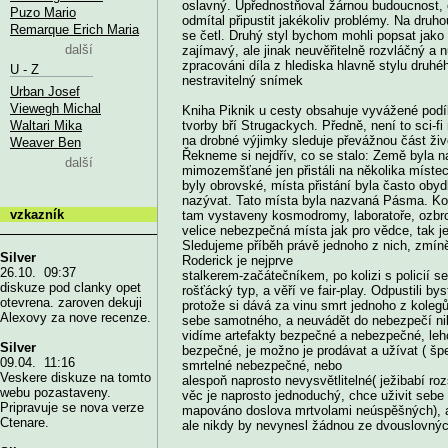
oslavný. Upřednostňoval žárnou budoucnost, o
Puzo Mario
odmítal připustit jakékoliv problémy. Na druh
Remarque Erich Maria
se četl. Druhý styl bychom mohli popsat jako 
další
zajímavý, ale jinak neuvěřitelně rozvláčný 
zpracováni díla z hlediska hlavně stylu druh
U - Z
nestravitelný snímek
Urban Josef
Viewegh Michal
Kniha Piknik u cesty obsahuje vyvážené podíly
Waltari Mika
tvorby bří Strugackych. Předně, není to sci-fi
na drobné výjimky sleduje převážnou část živ
Weaver Ben
Řekneme si nejdřív, co se stalo: Země byla
další
mimozemšťané jen přistáli na několika místec
byly obrovské, místa přistání byla často obyd
nazývat. Tato místa byla nazvaná Pásma. Kol
vzkazník
tam vystaveny kosmodromy, laboratoře, ozbroj
velice nebezpečná místa jak pro vědce, tak je
Sledujeme příběh právě jednoho z nich, zmí
Silver
Roderick je nejprve
26.10. 09:37
stalkerem-začátečníkem, po kolizi s policií s
diskuze pod clanky opet
rošťácký typ, a věří ve fair-play. Odpustili b
otevrena. zaroven dekuji
protože si dává za vinu smrt jednoho z kolegů
Alexovy za nove recenze.
sebe samotného, a neuvádět do nebezpečí n
vidíme artefakty bezpečné a nebezpečné, leh
Silver
bezpečné, je možno je prodávat a užívat ( šp
09.04. 11:16
smrtelné nebezpečné, nebo
Veskere diskuze na tomto
alespoň naprosto nevysvětlitelné( ježibabí roz
webu pozastaveny.
věc je naprosto jednoduchý, chce uživit sebe 
Pripravuje se nova verze
mapováno doslova mrtvolami neúspěšných), al
Ctenare.
ale nikdy by nevynesl žádnou ze dvouslovnýc