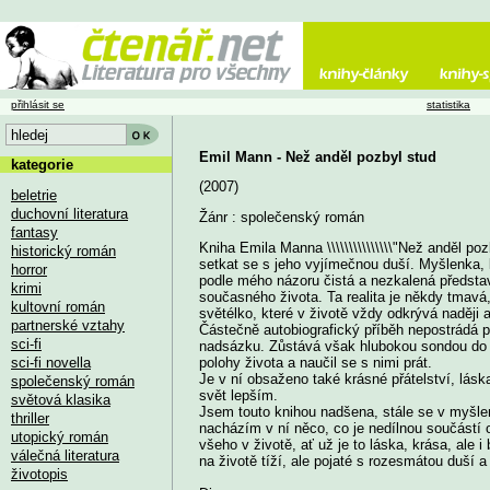
přihlásit se
statistika
Emil Mann - Než anděl pozbyl stud
kategorie
(2007)
beletrie
duchovní literatura
Žánr : společenský román
fantasy
Kniha Emila Manna \\\\\\\\\\\\\\\"Než anděl pozb
historický román
setkat se s jeho vyjímečnou duší. Myšlenka, 
horror
podle mého názoru čistá a nezkalená představ
krimi
současného života. Ta realita je někdy tmavá, 
kultovní román
světélko, které v životě vždy odkrývá naději a 
partnerské vztahy
Částečně autobiografický příběh nepostrádá pe
sci-fi
nadsázku. Zůstává však hlubokou sondou do d
sci-fi novella
polohy života a naučil se s nimi prát.
Je v ní obsaženo také krásné přátelství, láska
společenský román
svět lepším.
světová klasika
Jsem touto knihou nadšena, stále se v myšle
thriller
nacházím v ní něco, co je nedílnou součástí o
utopický román
všeho v životě, ať už je to láska, krása, ale i
válečná literatura
na životě tíží, ale pojaté s rozesmátou duší
životopis