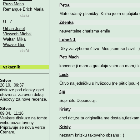
Puzo Mario
Petra
Remarque Erich Maria
Máte krásný písničky. Knihu jsem si půjčila o
další
U - Z
Zdenka
Urban Josef
neuveritelne charisma emile
Viewegh Michal
Waltari Mika
Luboš J.
Weaver Ben
Díky za výborné čtivo. Moc jsem se bavil.:-)
další
Petr Mach
konecne ji mam a gratuluju vsim co mam,i k
vzkazník
Leek
Silver
Čtivo na jedničku s hvězdou (ne pěticípou:-)
26.10. 09:37
diskuze pod clanky opet
4jů
otevrena. zaroven dekuji
Alexovy za nove recenze.
Supr dilo.Doporucuji.
Silver
Kristy
09.04. 11:16
chci rict,ze ta originalita me dostala,tleskam
Veskere diskuze na tomto
webu pozastaveny.
Kristy
Pripravuje se nova verze
Ctenare.
neznam knizku takoveho obsahu : )