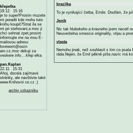
brazilka
křepelka
19.12. 15:16
To je vynikající četba, Emile. Doufám, že p
je to super!Prosim muzete
mi poradit kde mohu tuto
Jenik
knihu koupit?Strat ila se
mi pri stehovani,a moc ji
Nic tak hlubokeho a krasneho jsem necetl od
chci sehnat zpet,prosim
Neuveritelna smesice originality, vtipu a pr
informujte me na mou E-
vlasta
mailovou adresu
lovewom@sezn
Nemohu jinak, než souhlasit s tím co psala 
am.cz,moc dekuji za
ráda.Nejen, že Emil pěkně píše,navíc má krá
veskere info....křep elka
pan.Kaplan
22.11. 15:31
Ahoj, docela zajímavé
stránky, ale navštivte také
www.Knihovni ce.cz ;)
archiv vzkazníku