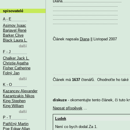
Diana...................................................
........................................................
........................................................
spisovatelé
........................................................
........................................................
A - E
........................................................
Asimov Isaac
Barjavel René
Barker Clive
Článek napsala
Diana
|| Listopad 2007
Black Laura L.
další
F - J
Chalker Jack L.
Christie Agatha
Fisher Catherine
Folný Jan
další
Článek má
1637
čtenářů. Ohodnoťte ho také
K - O
Kazancev Alexander
Kazantzakis Nikos
diskuze
- okomentujte tento článek, či tuto k
King Stephen
King William
Napsat příspěvek
...
další
P - T
Ludek
Patřičný Martin
Není co bych dodal.Za 1.
Poe Edgar Allan