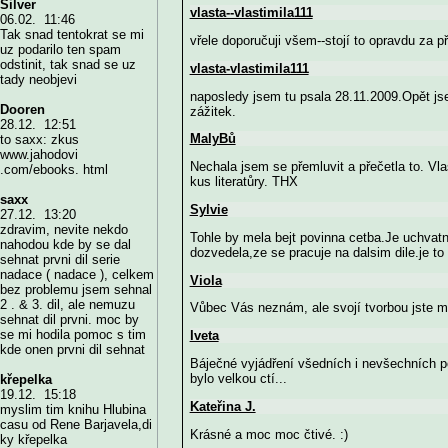
Silver
vlasta--vlastimila111
06.02. 11:46
Tak snad tentokrat se mi
vřele doporučuji všem--stojí to opravdu za př
uz podarilo ten spam
odstinit, tak snad se uz
vlasta-vlastimila111
tady neobjevi
naposledy jsem tu psala 28.11.2009.Opět jse
Dooren
zážitek.
28.12. 12:51
MalyBů
to saxx: zkus
www.jahodovi
Nechala jsem se přemluvit a přečetla to. Vla
.com/ebooks. html
kus literatůry. THX
saxx
Sylvie
27.12. 13:20
zdravim, nevite nekdo
Tohle by mela bejt povinna cetba.Je uchvatn
nahodou kde by se dal
dozvedela,ze se pracuje na dalsim dile.je to
sehnat prvni dil serie
nadace ( nadace ), celkem
Viola
bez problemu jsem sehnal
2 . & 3. dil, ale nemuzu
Vůbec Vás neznám, ale svojí tvorbou jste mi p
sehnat dil prvni. moc by
se mi hodila pomoc s tim
Iveta
kde onen prvni dil sehnat
Báječné vyjádření všedních i nevšechních po
bylo velkou ctí...
křepelka
19.12. 15:18
Kateřina J.
myslim tim knihu Hlubina
casu od Rene Barjavela,di
Krásné a moc moc čtivé. :)
ky křepelka