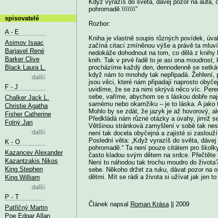
Když vyrazíš do světa, dávej pozor na auta, c
pohromadě.\\\\\\\"
spisovatelé
Rozbor:
A - E
Kniha je vlastně soupis různých povídek, úv
Asimov Isaac
začíná citací zmíněnou výše a právě ta mluví
Barjavel René
nedokáže dohodnout na tom, co dělá z knihy 
Barker Clive
knih. Tak v prvé řadě to je asi ona moudrost, 
Black Laura L.
procházíme každý den, dennodenně se setkáv
když nám to mnohdy tak nepřipadá. Žehlení, pr
další
jsou věci, které nám připadají naprosto obyče
F - J
uvidíme, že se za nimi skrývá něco víc. Per
sebe, vaříme, abychom se s láskou dobře najed
Chalker Jack L.
samému nebo okamžiku – je to láska. A jako 
Christie Agatha
Mohlo by se zdát, že jazyk je až hovorový, al
Fisher Catherine
Předkládá nám různé otázky a úvahy, jimiž se 
Folný Jan
Většinou stránková zamyšlení v sobě tak nes
další
není tak docela obyčejná a zajisté si zaslouž
Poslední věta: „Když vyrazíš do světa, dávej 
K - O
pohromadě.“ Ta není pouze citátem pro školk
Kazancev Alexander
často kladou svým dětem na srdce. Přečtěte s
Kazantzakis Nikos
Není to náhodou tak trochu moudro do života?
King Stephen
sebe. Někoho držet za ruku, dávat pozor na ok
dětmi. Mít se rádi a života si užívat jak jen to 
King William
další
P - T
Článek napsal
Roman Krása
|| 2009
Patřičný Martin
Poe Edgar Allan