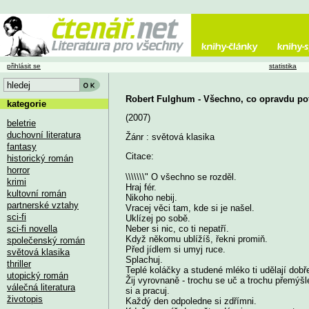
přihlásit se
statistika
Robert Fulghum - Všechno, co opravdu potř
kategorie
(2007)
beletrie
duchovní literatura
Žánr : světová klasika
fantasy
Citace:
historický román
horror
\\\\\\\" O všechno se rozděl.
krimi
Hraj fér.
kultovní román
Nikoho nebij.
partnerské vztahy
Vracej věci tam, kde si je našel.
sci-fi
Uklízej po sobě.
sci-fi novella
Neber si nic, co ti nepatří.
Když někomu ublížíš, řekni promiň.
společenský román
Před jídlem si umyj ruce.
světová klasika
Splachuj.
thriller
Teplé koláčky a studené mléko ti udělají dobř
utopický román
Žij vyrovnaně - trochu se uč a trochu přemýšle
válečná literatura
si a pracuj.
životopis
Každý den odpoledne si zdřímni.