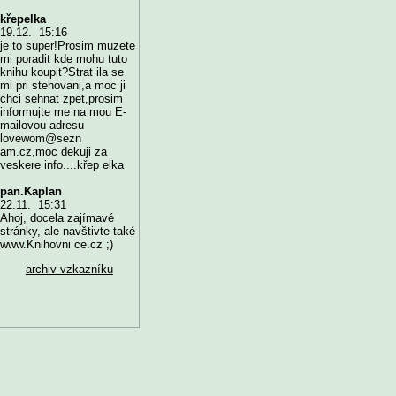
křepelka
19.12. 15:16
je to super!Prosim muzete
mi poradit kde mohu tuto
knihu koupit?Strat ila se
mi pri stehovani,a moc ji
chci sehnat zpet,prosim
informujte me na mou E-
mailovou adresu
lovewom@sezn
am.cz,moc dekuji za
veskere info....křep elka
pan.Kaplan
22.11. 15:31
Ahoj, docela zajímavé
stránky, ale navštivte také
www.Knihovni ce.cz ;)
archiv vzkazníku