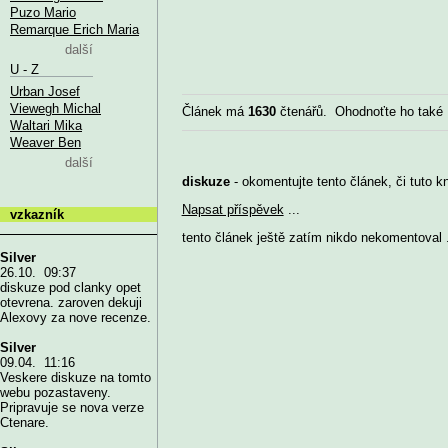
Puzo Mario
Remarque Erich Maria
další
U - Z
Urban Josef
Viewegh Michal
Článek má
1630
čtenářů. Ohodnoťte ho také
Waltari Mika
Weaver Ben
další
diskuze
- okomentujte tento článek, či tuto k
Napsat příspěvek
...
vzkazník
tento článek ještě zatím nikdo nekomentoval .
Silver
26.10. 09:37
diskuze pod clanky opet
otevrena. zaroven dekuji
Alexovy za nove recenze.
Silver
09.04. 11:16
Veskere diskuze na tomto
webu pozastaveny.
Pripravuje se nova verze
Ctenare.