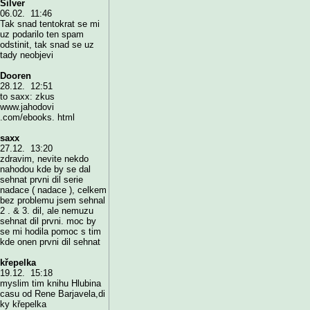
Silver
06.02. 11:46
Tak snad tentokrat se mi
uz podarilo ten spam
odstinit, tak snad se uz
tady neobjevi
Dooren
28.12. 12:51
to saxx: zkus
www.jahodovi
.com/ebooks. html
saxx
27.12. 13:20
zdravim, nevite nekdo
nahodou kde by se dal
sehnat prvni dil serie
nadace ( nadace ), celkem
bez problemu jsem sehnal
2 . & 3. dil, ale nemuzu
sehnat dil prvni. moc by
se mi hodila pomoc s tim
kde onen prvni dil sehnat
křepelka
19.12. 15:18
myslim tim knihu Hlubina
casu od Rene Barjavela,di
ky křepelka