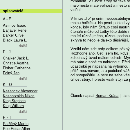
románem. V Ghost story se také o
maloměsta máte volnost a město s
vidění.
spisovatelé
V knize „To“ je oním nepopsatelný
A - E
malou holčičku. Na první pohled v
Asimov Isaac
konce, kdy nám Straub cosi nastín
Barjavel René
čtenáře může od četby této dobře 
Barker Clive
mající různá jména, různou podobu 
Black Laura L.
skrývá to něco je daleko děsivější, 
další
Vznikl nám zde tedy celkem pěkný o
F - J
Rozhodně ano. Četl jsem ho, když j
zdlouhavý úvod málem odradil. Mys
Chalker Jack L.
má sám o sobě co nabídnout. Předn
Christie Agatha
účastníků je napsána na výbornou a
Fisher Catherine
příliš neuznávám, a u podobně váž
Folný Jan
od prvopočátku a bere na sebe vše
další
Ghost story. I přesto však stojí za 
K - O
Kazancev Alexander
Článek napsal
Roman Krása
|| Lis
Kazantzakis Nikos
King Stephen
King William
další
P - T
Patřičný Martin
Poe Edgar Allan