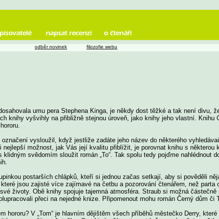
odběr novinek
filozofie webu
u dosahovala umu pera Stephena Kinga, je někdy dost těžké a tak není divu, 
 knihy vyšvihly na přibližně stejnou úroveň, jako knihy jeho vlastní. Knihu 
 hororu.
 označení vysloužil, když jestliže zadáte jeho název do některého vyhledáva
ejlepší možnost, jak Vás její kvalitu přiblížit, je porovnat knihu s některou
s klidným svědomím sloužit román „To“. Tak spolu tedy pojďme nahlédnout do
ih.
inkou postarších chlápků, kteří si jednou začas setkají, aby si pověděli ně
které jsou zajisté více zajímavé na četbu a pozorování čtenářem, než parta c
 o své životy. Obě knihy spojuje tajemná atmosféra. Straub si možná částečně
olupracovali přeci na nejedné knize. Připomenout mohu román Černý dům či 
rem hororu? V „Tom“ je hlavním dějištěm všech příběhů městečko Derry, které