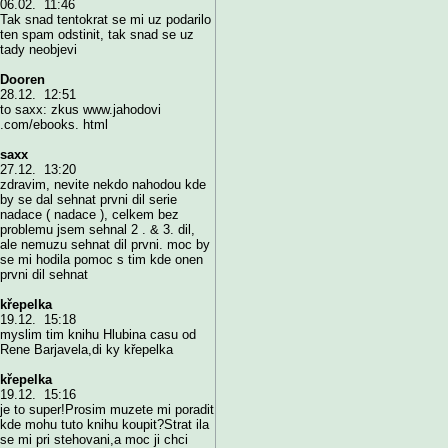
06.02. 11:46
Tak snad tentokrat se mi uz podarilo
ten spam odstinit, tak snad se uz
tady neobjevi
Dooren
28.12. 12:51
to saxx: zkus www.jahodovi
.com/ebooks. html
saxx
27.12. 13:20
zdravim, nevite nekdo nahodou kde
by se dal sehnat prvni dil serie
nadace ( nadace ), celkem bez
problemu jsem sehnal 2 . & 3. dil,
ale nemuzu sehnat dil prvni. moc by
se mi hodila pomoc s tim kde onen
prvni dil sehnat
křepelka
19.12. 15:18
myslim tim knihu Hlubina casu od
Rene Barjavela,di ky křepelka
křepelka
19.12. 15:16
je to super!Prosim muzete mi poradit
kde mohu tuto knihu koupit?Strat ila
se mi pri stehovani,a moc ji chci