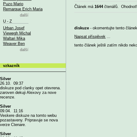
Puzo Mario
Článek má
1644
čtenářů. Ohodnoť
Remarque Erich Maria
další
U - Z
Urban Josef
diskuze
- okomentujte tento článek,
Viewegh Michal
Napsat příspěvek
...
Waltari Mika
Weaver Ben
tento článek ještě zatím nikdo nek
další
vzkazník
Silver
26.10. 09:37
diskuze pod clanky opet otevrena.
zaroven dekuji Alexovy za nove
recenze.
Silver
09.04. 11:16
Veskere diskuze na tomto webu
pozastaveny. Pripravuje se nova
verze Ctenare.
Silver