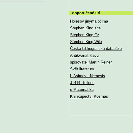
doporučené url
Holešov jinýma očima
Stephen King site
Stephen.King.Cz
Stephen King Wiki
Česká bibliografická databáze
Antikvariát Kačur
spisovatel Martin Reiner
Svět literatury
I. Asimov - Nemesis
J.R.R. Tolkien
e-Matematika
Knihkupectví Kosmas