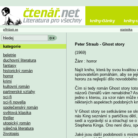
přihlásit se
statistika
Peter Straub - Ghost story
kategorie
(1969)
beletrie
duchovní literatura
Žánr : horror
fantasy
Najít knihu, která by svou kvalito
historický román
spisovatelům pomáhám, aby se jejich
horror
hororu za nejlepší dílo novodobého
krimi
kultovní román
Čím si tedy román Ghost story toto
partnerské vztahy
názorů čtenářů vám nenabídne? Asi n
sci-fi
jedno s kterou, za vzor nám může 
sci-fi novella
některých aspektech podobných kn
společenský román
V Ghost story se setkáváme se skup
světová klasika
nás King seznámí s partičkou dětí, 
thriller
sedí a vyprávějí si a strachují se
utopický román
Stephena Kinga. Ono není divu, sp
válečná literatura
životopis
Jaké jsou další podobnosti s mist