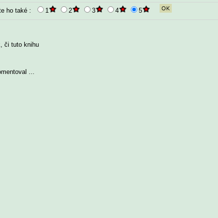
te ho také :
1
2
3
4
5
 či tuto knihu
omentoval ...