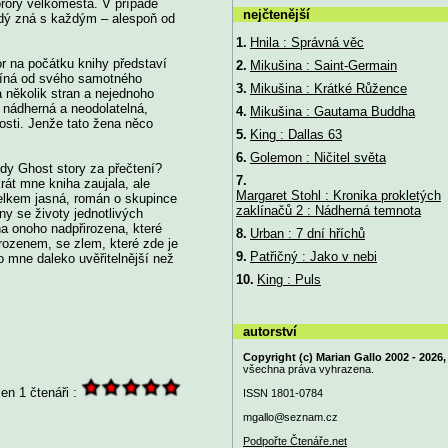
rory velkoměsta. V případě
nejčtenější
dý zná s každým – alespoň od
1.
Hnila : Správná věc
r na počátku knihy představí
2.
Mikušina : Saint-Germain
ačíná od svého samotného
3.
Mikušina : Krátké Růžence
 několik stran a nejednoho
 nádherná a neodolatelná,
4.
Mikušina : Gautama Buddha
osti. Jenže tato žena něco
5.
King : Dallas 63
6.
Golemon : Ničitel světa
edy Ghost story za přečtení?
7.
rát mne kniha zaujala, ale
Margaret Stohl : Kronika prokletých
elkem jasná, román o skupince
zaklínačů 2 : Nádherná temnota
y se životy jednotlivých
ha onoho nadpřirozena, které
8.
Urban : 7 dní hříchů
rozenem, se zlem, které zde je
9.
Patřičný : Jako v nebi
 mne daleko uvěřitelnější než
10.
King : Puls
autorství
Copyright (c) Marian Gallo 2002 - 2026,
všechna práva vyhrazena.
en 1 čtenáři :
ISSN 1801-0784
mgallo@
seznam.cz
Podpořte Čtenáře.net