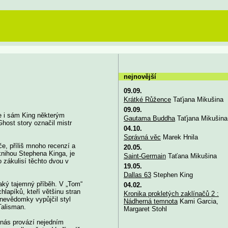
nejnovější
09.09.
Krátké Růžence
Taťjana Mikušina
09.09.
že i sám King některým
Gautama Buddha
Taťjana Mikušina
Ghost story označil mistr
04.10.
Správná věc
Marek Hnila
če, příliš mnoho recenzí a
20.05.
 knihou Stephena Kinga, je
Saint-Germain
Taťana Mikušina
 zákulisí těchto dvou v
19.05.
Dallas 63
Stephen King
jaký tajemný příběh. V „Tom“
04.02.
hlapíků, kteří většinu stran
Kronika prokletých zaklínačů 2 :
 nevědomky vypůjčil styl
Nádherná temnota
Kami Garcia,
Talisman.
Margaret Stohl
 nás provází nejedním