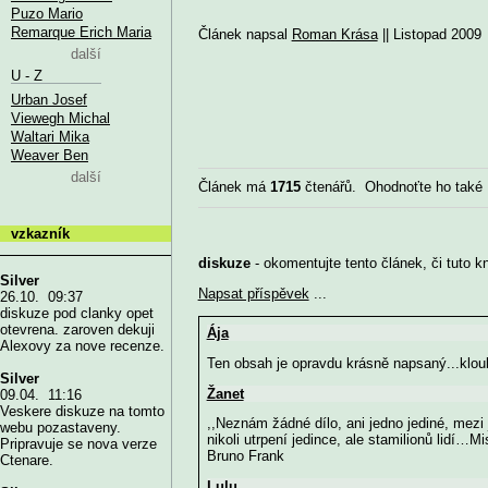
Puzo Mario
Remarque Erich Maria
Článek napsal
Roman Krása
|| Listopad 2009
další
U - Z
Urban Josef
Viewegh Michal
Waltari Mika
Weaver Ben
další
Článek má
1715
čtenářů. Ohodnoťte ho také
vzkazník
diskuze
- okomentujte tento článek, či tuto k
Silver
Napsat příspěvek
...
26.10. 09:37
diskuze pod clanky opet
otevrena. zaroven dekuji
Ája
Alexovy za nove recenze.
Ten obsah je opravdu krásně napsaný...klou
Silver
Žanet
09.04. 11:16
Veskere diskuze na tomto
,,Neznám žádné dílo, ani jedno jediné, mezi 
webu pozastaveny.
nikoli utrpení jedince, ale stamilionů lidí…M
Pripravuje se nova verze
Bruno Frank
Ctenare.
Lulu