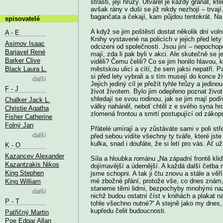
strasti, její hrůzy. Utvářel je každý granát, kt
avšak rány v duši se již nikdy nezhojí – trva
bagančata a čekají, kam půjdou tentokrát.
spisovatelé
A když se jim poštěstí dostat několik dní voln
A - E
Knihy vystavené na policích v jejich před let
Asimov Isaac
odcizeni od společnosti. Jsou jiní – nepochope
Barjavel René
mají, zda li pak byli v akci. Ale skutečně se
Barker Clive
viděli? Čemu čelili? Co se jim honilo hlavou, 
Black Laura L.
městskou ulicí a cítí, že sem jaksi nepatří. Pa
si před lety vybrali a s tím musejí do konce ži
další
Jejich jediný cíl je přežít tyhle hrůzy a jedin
F - J
život životem. Bylo jim odepřeno poznat život 
shledají se svou rodinou, jak se jim mají podív
Chalker Jack L.
války naháněl, neboť chtěl z e svého syna hrd
Christie Agatha
zlomená frontou a smrtí postupující od záko
Fisher Catherine
Folný Jan
Přátelé umírají a vy zůstáváte sami v poli stř
další
před sebou vidíte všechny ty tváře, které jste 
kulka, snad i doufáte, že si letí pro vás. Ať u
K - O
Kazancev Alexander
Síla a hloubka románu „Na západní frontě kli
Kazantzakis Nikos
dojímavější a údernější. A každá další četba
King Stephen
jsme schopni. A tak ji čtu znovu a stále a vě
mé zbožné přání, protože vše, co dnes znám
King William
staneme těmi lidmi, bezpochyby mnohými naz
další
nichž budou ostatní číst v knihách a plakat na
P - T
tohle všechno nutné?“ A stejně jako my dnes, 
kupředu čelit budoucnosti.
Patřičný Martin
Poe Edgar Allan