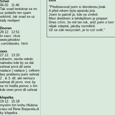
Silver
06.02. 11:46
"Představoval jsem si dovolenou jinak.
Tak snad tentokrat se mi
A před rokem byla opravdu jiná.
uz podarilo ten spam
Jsem to patrně já, kdo se změnil.
odstinit, tak snad se uz
Mezi dneškem a tehdejškem je propast.
tady neobjevi
Dnes cítím, že mě ten rok, aniž jsem o tom 
nějak zdeptal, jakoby rozmělnil.
Dooren
Už se zde nevyznám, je to cizí svět."
28.12. 12:51
to saxx: zkus
www.jahodovi
.com/ebooks. html
saxx
27.12. 13:20
zdravim, nevite nekdo
nahodou kde by se dal
sehnat prvni dil serie
nadace ( nadace ), celkem
bez problemu jsem sehnal
2 . & 3. dil, ale nemuzu
sehnat dil prvni. moc by
se mi hodila pomoc s tim
kde onen prvni dil sehnat
křepelka
19.12. 15:18
myslim tim knihu Hlubina
casu od Rene Barjavela,di
ky křepelka