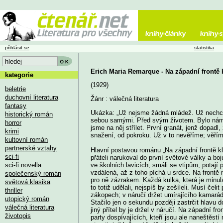
přihlásit se
statistika
Erich Maria Remarque - Na západní frontě 
kategorie
(1929)
beletrie
duchovní literatura
Žánr : válečná literatura
fantasy
Ukázka: „Už nejsme žádná mládež. Už nechce
historický román
sebou samými. Před svým životem. Bylo nám o
horror
jsme na něj střílet. První granát, jenž dopadl
krimi
snažení, od pokroku. Už v to nevěříme; věřím
kultovní román
partnerské vztahy
Hlavní postavou románu „Na západní frontě kl
sci-fi
přáteli narukoval do první světové války a bojuj
sci-fi novella
ve školních lavicích, smáli se vtipům, potají
vzdálená, až z toho píchá u srdce. Na frontě 
společenský román
pro ně zázrakem. Každá kulka, která je minula
světová klasika
to totiž udělali, nejspíš by zešíleli. Musí če
thriller
zákopech; v náručí držet umírajícího kamaráda 
utopický román
Stačilo jen o sekundu později zastrčit hlavu do
válečná literatura
jiný přítel by je držel v náručí. Na západní fro
životopis
party dospívajících, kteří jsou ale naneštěstí