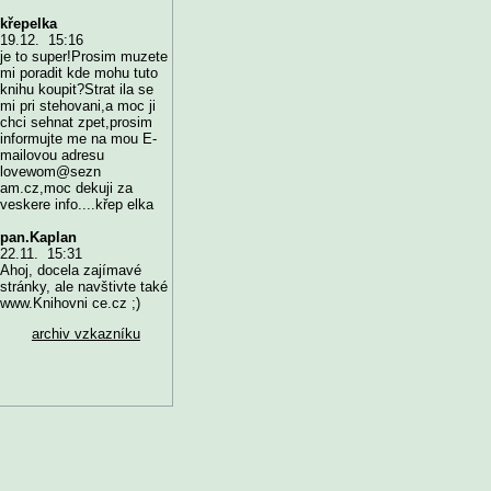
křepelka
19.12. 15:16
je to super!Prosim muzete
mi poradit kde mohu tuto
knihu koupit?Strat ila se
mi pri stehovani,a moc ji
chci sehnat zpet,prosim
informujte me na mou E-
mailovou adresu
lovewom@sezn
am.cz,moc dekuji za
veskere info....křep elka
pan.Kaplan
22.11. 15:31
Ahoj, docela zajímavé
stránky, ale navštivte také
www.Knihovni ce.cz ;)
archiv vzkazníku