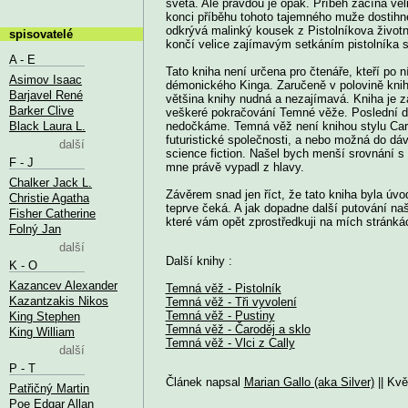
světa. Ale pravdou je opak. Příběh začíná vel
konci příběhu tohoto tajemného muže dostihne
odkrývá malinký kousek z Pistolníkova život
spisovatelé
končí velice zajímavým setkáním pistolníka
A - E
Tato kniha není určena pro čtenáře, kteří po 
Asimov Isaac
démonického Kinga. Zaručeně v polovině knihy
Barjavel René
většina knihy nudná a nezajímavá. Kniha je za
Barker Clive
veškeré pokračování Temné věže. Poslední dí
Black Laura L.
nedočkáme. Temná věž není knihou stylu Carr
futuristické společnosti, a nebo možná do dá
další
science fiction. Našel bych menší srovnání s 
F - J
mne právě vypadl z hlavy.
Chalker Jack L.
Závěrem snad jen říct, že tato kniha byla úv
Christie Agatha
teprve čeká. A jak dopadne další putování na
Fisher Catherine
které vám opět zprostředkuji na mích stránká
Folný Jan
další
Další knihy :
K - O
Kazancev Alexander
Temná věž - Pistolník
Kazantzakis Nikos
Temná věž - Tři vyvolení
Temná věž - Pustiny
King Stephen
Temná věž - Čaroděj a sklo
King William
Temná věž - Vlci z Cally
další
P - T
Článek napsal
Marian Gallo (aka Silver)
|| Kvě
Patřičný Martin
Poe Edgar Allan