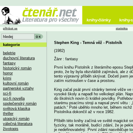
přihlásit se
statistika
Stephen King - Temná věž - Pistolník
kategorie
(1982)
beletrie
duchovní literatura
Žánr : fantasy
fantasy
První knihu Pistolník z literárního eposu S
historický román
proto, že by byla obzvláště zajímává, ale z
horror
tento výpravný příběh skrývat. Dočetl jsem je
krimi
zatím roztroušen v čase a prostoru.
kultovní román
partnerské vztahy
King začal psát první stránky temné věže ve 
sci-fi
vysoké školy a napadl ho velkolepí plán. Napsa
sci-fi novella
do školních novin či krátké povídky. Potřeb
starému psacímu stroji a napsal první větu : 
společenský román
patách.“ Poté uběhlo mnoho let, během nichž
světová klasika
Pistolníka dokončil až v roce 1982.
thriller
utopický román
Příběh této knihy začíná ve světě magické sm
válečná literatura
fyzicky, tak morálně, budící zdání, že je pek
životopis
je nedefinovatelný. První zdání nasvědčuje t