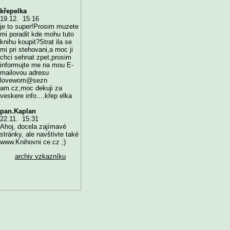
křepelka
19.12. 15:16
je to super!Prosim muzete
mi poradit kde mohu tuto
knihu koupit?Strat ila se
mi pri stehovani,a moc ji
chci sehnat zpet,prosim
informujte me na mou E-
mailovou adresu
lovewom@sezn
am.cz,moc dekuji za
veskere info....křep elka
pan.Kaplan
22.11. 15:31
Ahoj, docela zajímavé
stránky, ale navštivte také
www.Knihovni ce.cz ;)
archiv vzkazníku