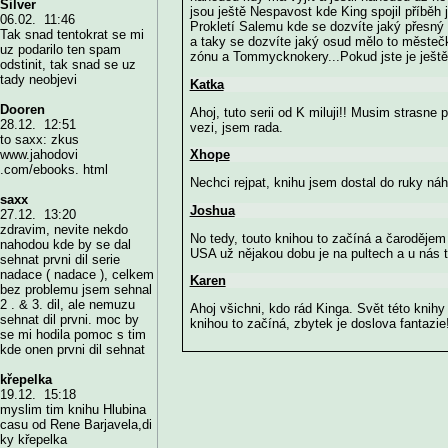
Silver
jsou ještě Nespavost kde King spojil příběh
06.02. 11:46
Prokletí Salemu kde se dozvíte jaký přesný 
Tak snad tentokrat se mi
a taky se dozvíte jaký osud mělo to městečk
uz podarilo ten spam
zónu a Tommycknokery...Pokud jste je ještě n
odstinit, tak snad se uz
tady neobjevi
Katka
Dooren
Ahoj, tuto serii od K miluji!! Musim strasne 
28.12. 12:51
vezi, jsem rada.
to saxx: zkus
Xhope
www.jahodovi
.com/ebooks. html
Nechci rejpat, knihu jsem dostal do ruky ná
saxx
Joshua
27.12. 13:20
zdravim, nevite nekdo
No tedy, touto knihou to začíná a čarodějem
nahodou kde by se dal
USA už nějakou dobu je na pultech a u nás t
sehnat prvni dil serie
nadace ( nadace ), celkem
Karen
bez problemu jsem sehnal
2 . & 3. dil, ale nemuzu
Ahoj všichni, kdo rád Kinga. Svět této knih
sehnat dil prvni. moc by
knihou to začíná, zbytek je doslova fantazie!
se mi hodila pomoc s tim
kde onen prvni dil sehnat
křepelka
19.12. 15:18
myslim tim knihu Hlubina
casu od Rene Barjavela,di
ky křepelka