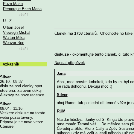
Puzo Mario
Remarque Erich Maria
další
U - Z
Urban Josef
Viewegh Michal
Článek má
1758
čtenářů. Ohodnoťte ho také
Waltari Mika
Weaver Ben
další
diskuze
- okomentujte tento článek, či tuto k
Napsat příspěvek
...
vzkazník
Jana
Silver
26.10. 09:37
Ahoj, moc prosím kohokoli, kdo by mi byl oc
diskuze pod clanky opet
se ráda dohodnu. Děkuju moc :)
otevrena. zaroven dekuji
Silver
Alexovy za nove recenze.
ahoj Rume, tak poslední díl temné věže je n
Silver
09.04. 11:16
RUM
Veskere diskuze na tomto
webu pozastaveny.
Nazdar lidičky....knihy od S. Kinga čtu pravi
Pripravuje se nova verze
mne román Temná věž....Do měsíce sem přečet
Ctenare.
Čeroděj a Sklo, Vlci z Cally a Zpěv Susannah
náhodou kdy má vyjít a jestli náhodou už ne